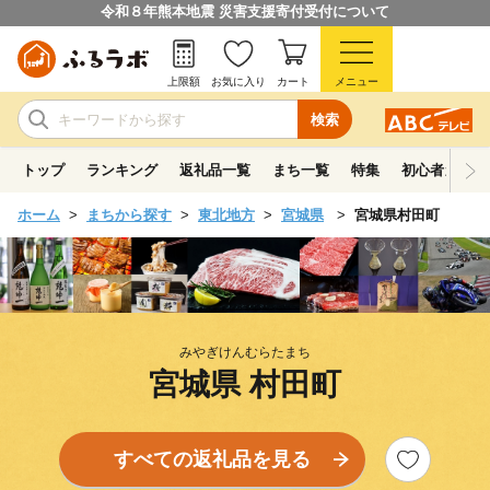
令和８年熊本地震 災害支援寄付受付について
上限額
お気に入り
カート
メニュー
検索
トップ
ランキング
返礼品一覧
まち一覧
特集
初心者ガイド
ホーム
まちから探す
東北地方
宮城県
宮城県村田町
みやぎけんむらたまち
宮城県 村田町
すべての返礼品を見る