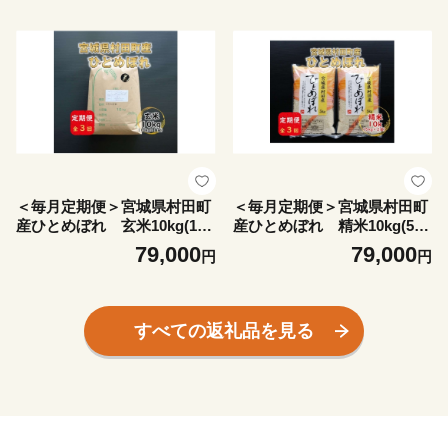
＜毎月定期便＞宮城県村田町
＜毎月定期便＞宮城県村田町
産ひとめぼれ 玄米10kg(10k
産ひとめぼれ 精米10kg(5kg
g×1)全3回【4081478】
×2)全3回【4081477】
79,000
79,000
円
円
すべての返礼品を見る