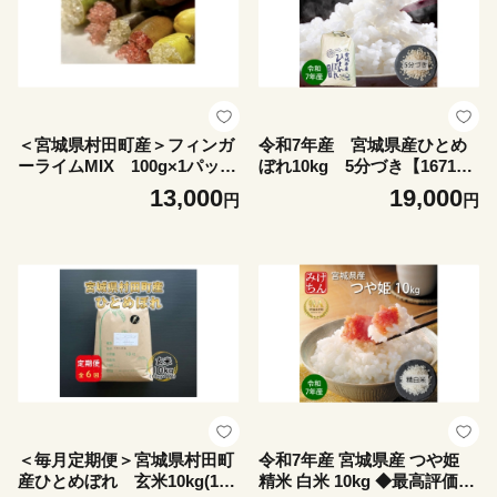
＜宮城県村田町産＞フィンガ
令和7年産 宮城県産ひとめ
ーライムMIX 100g×1パック
ぼれ10kg 5分づき【167143
【1747195】
0】
13,000
19,000
円
円
＜毎月定期便＞宮城県村田町
令和7年産 宮城県産 つや姫
産ひとめぼれ 玄米10kg(10k
精米 白米 10kg ◆最高評価特