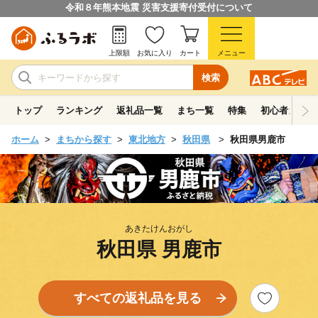
令和８年熊本地震 災害支援寄付受付について
上限額
お気に入り
カート
メニュー
検索
トップ
ランキング
返礼品一覧
まち一覧
特集
初心者ガイド
ホーム
まちから探す
東北地方
秋田県
秋田県男鹿市
あきたけんおがし
秋田県 男鹿市
すべての返礼品を見る