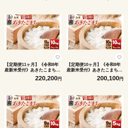
ち お米 白米 米どころ 秋田
ち お米 白米 米どころ 秋田
秋田県産 男鹿市]
秋田県産 男鹿市]
【定期便11ヶ月】《令和8年
【定期便10ヶ月】《令和8年
産新米受付》あきたこまち
産新米受付》あきたこまち
（精米）10kg（5kg×2袋） 大
（精米）10kg（5kg×2袋） 大
220,200
200,100
円
円
進農場 [新米 先行受付 あきた
進農場 [新米 先行受付 あきた
こまち お米 白米 米どころ 秋
こまち お米 白米 米どころ 秋
田 秋田県産 男鹿市]
田 秋田県産 男鹿市]