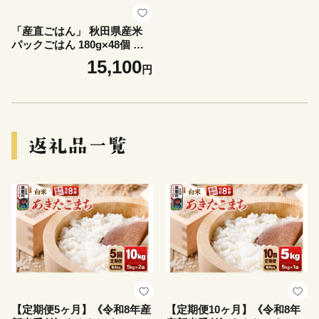
「産直ごはん」 秋田県産米
パックごはん 180g×48個 米
お米 ご飯 災害時 保存食 防災
15,100
円
食 非常食 備蓄 常備 セット
パックライス
【定期便5ヶ月】《令和8年産
【定期便10ヶ月】《令和8年