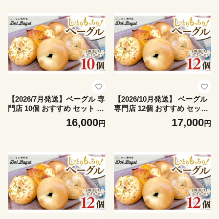
チュー
買い お取り寄せグルメ 《 種
類おまかせ 》
【2026/7月発送】ベーグル 専
【2026/10月発送】 ベーグル
門店 10個 おすすめ セット パ
専門店 12個 おすすめ セット
ン 詰め合わせ 詰合せ 食べ比
パン 詰め合わせ 詰合せ 食べ
16,000
17,000
円
円
べ bagel 冷凍 食感 しっとり
比べ bagel 冷凍 食感 しっと
もっちり おしゃれ まとめ買
り もっちり おしゃれ まとめ
い お取り寄せグルメ 《 種類
買い お取り寄せグルメ 《 種
おまかせ 》
類おまかせ 》