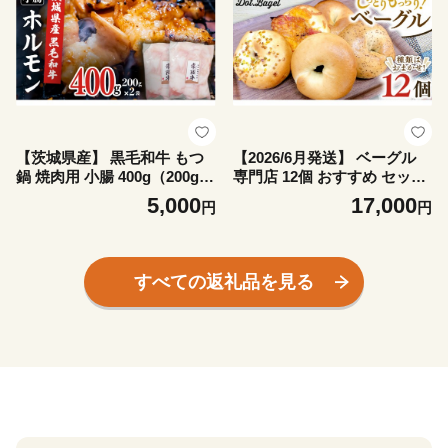
小分け 冷凍 料理 簡単
理 簡単
【茨城県産】 黒毛和牛 もつ
【2026/6月発送】 ベーグル
鍋 焼肉用 小腸 400g（200g×
専門店 12個 おすすめ セット
2パック） (茨城県共通返礼
パン 詰め合わせ 詰合せ 食べ
5,000
17,000
円
円
品) 国産 牛肉 肉 お肉 ホルモ
比べ bagel 冷凍 食感 しっと
ン もつ 和牛 小腸 ホルモン
り もっちり おしゃれ まとめ
味付き 味付ホルモン タレ漬
買い お取り寄せグルメ 《 種
け 焼肉 BBQ 小分け 冷凍 料
類おまかせ 》
すべての返礼品を見る
理 簡単