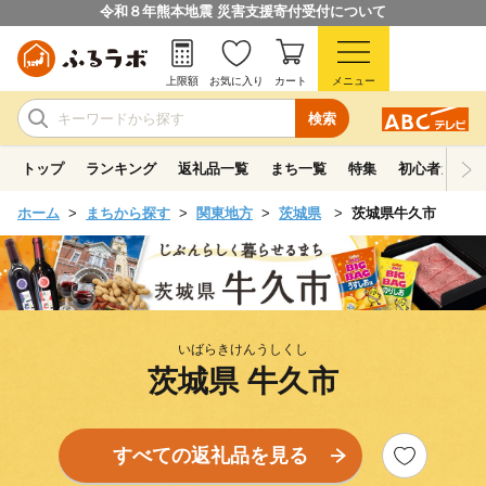
令和８年熊本地震 災害支援寄付受付について
上限額
お気に入り
カート
メニュー
検索
トップ
ランキング
返礼品一覧
まち一覧
特集
初心者ガイド
ホーム
まちから探す
関東地方
茨城県
茨城県牛久市
いばらきけんうしくし
茨城県 牛久市
すべての返礼品を見る