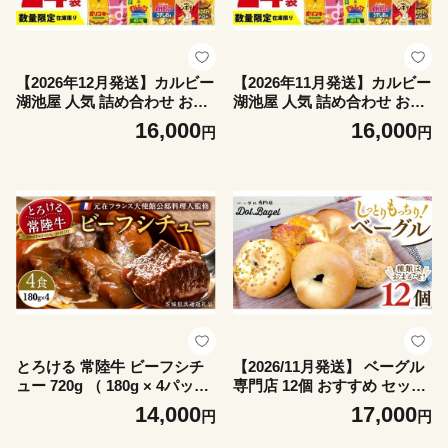
【2026年12月発送】カルビー
【2026年11月発送】カルビー
湖池屋 人気 詰め合わせ お楽
湖池屋 人気 詰め合わせ お楽
しみ スナック菓子 セット 単
しみ スナック菓子 セット 単
16,000
16,000
円
円
品24袋 ポテトチップス ポテ
品24袋 ポテトチップス ポテ
チ お菓子 おかし 大量 Calbee
チ お菓子 おかし 大量 Calbee
ポテト じゃがいも 数量限定
ポテト じゃがいも 数量限定
とろける 常陸牛 ビーフシチ
【2026/11月発送】 ベーグル
ュー 720g （ 180g × 4パック
専門店 12個 おすすめ セット
） 【茨城県共通返礼品：常陸
パン 詰め合わせ 詰合せ 食べ
14,000
17,000
円
円
牛】 黒毛和牛 和牛 牛肉 肉
比べ bagel 冷凍 食感 しっと
レトルト 冷凍 小分け 簡単 シ
り もっちり おしゃれ まとめ