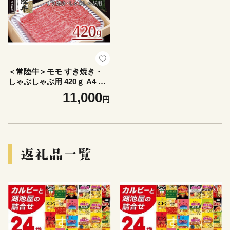
＜常陸牛＞モモ すき焼き・
しゃぶしゃぶ用 420ｇ A4 A5
ランク モモ 牛肉 赤身 冷凍 (
11,000
円
茨城県共通返礼品 )