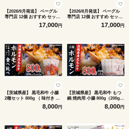
【2026/9月発送】 ベーグル
【2026/8月発送】 ベーグル
専門店 12個 おすすめ セット
専門店 12個 おすすめ セット
パン 詰め合わせ 詰合せ 食べ
パン 詰め合わせ 詰合せ 食べ
17,000
17,000
円
円
比べ bagel 冷凍 食感 しっと
比べ bagel 冷凍 食感 しっと
り もっちり おしゃれ まとめ
り もっちり おしゃれ まとめ
買い お取り寄せグルメ 《 種
買い お取り寄せグルメ 《 種
類おまかせ 》
類おまかせ 》
【茨城県産】 黒毛和牛 小腸
【茨城県産】 黒毛和牛 もつ
2種セット 800g （ 味付き ・
鍋 焼肉用 小腸 800g（200g×
味なし 各200g×2）食べ比べ
4パック） (茨城県共通返礼
8,000
8,000
円
円
(茨城県共通返礼品) 国産 牛肉
品) 国産 牛肉 肉 お肉 ホルモ
肉 お肉 ホルモン もつ 和牛
ン もつ 和牛 小腸 ホルモン
小腸 ホルモン 味付き 味付ホ
味付き 味付ホルモン タレ漬
ルモン タレ漬け 焼肉 BBQ
け 焼肉 BBQ 小分け 冷凍 料