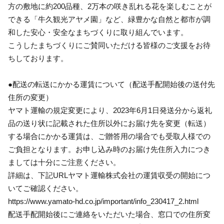
方の敷地に約200品種、2万本の咲き乱れる花を楽しむことが
できる「牛久観光アヤメ園」など、緑豊かな自然と都市が調
和した安心・安全なまちづくりに取り組んでいます。
こうしたまちづくりにご賛同いただける皆様のご支援をお待
ちしております。
●配送の転送にかかる運賃について（配送手配開始後の送付先
住所の変更）
ヤマト運輸の規定変更により、2023年6月1日発送分から返礼
品の送り状に記載された住所以外にお届け先を変更（転送）
する場合にかかる運賃は、ご贈答用の場合でも受取人様での
ご負担となります。お申し込み時のお届け先住所入力につき
ましては十分にご注意ください。
詳細は、下記URLヤマト運輸株式会社の運賃収受の開始につ
いてご確認ください。
https://www.yamato-hd.co.jp/important/info_230417_2.html
配送手配開始後にご連絡をいただいた場合、窓口での住所変