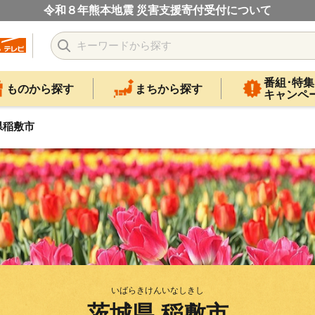
令和８年熊本地震 災害支援寄付受付について
番組･特集
ものから探す
まちから探す
キャンペ
県稲敷市
いばらきけんいなしきし
茨城県 稲敷市