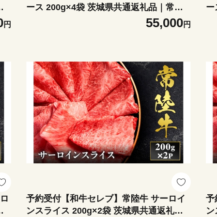
陸
ース 200g×4袋 茨城県共通返礼品｜常陸
ー
牛 焼肉 肩ロース [2290]
牛
0
55,000
円
円
肩ロ
予約受付【和牛セレブ】常陸牛 サーロイ
予
陸
ンスライス 200g×2袋 茨城県共通返礼品
ン