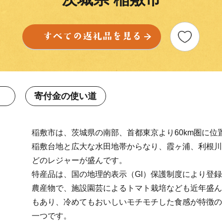
寄付金の使い道
稲敷市は、茨城県の南部、首都東京より60km圏に位
稲敷台地と広大な水田地帯からなり、霞ヶ浦、利根川
どのレジャーが盛んです。
特産品は、国の地理的表示（GI）保護制度により登
農産物で、施設園芸によるトマト栽培なども近年盛ん
もあり、冷めてもおいしいモチモチした食感が特徴の
一つです。