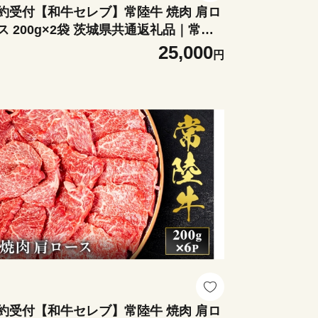
約受付【和牛セレブ】常陸牛 焼肉 肩ロ
ス 200g×2袋 茨城県共通返礼品｜常陸
 焼肉 肩ロース [2288]
25,000
円
約受付【和牛セレブ】常陸牛 焼肉 肩ロ