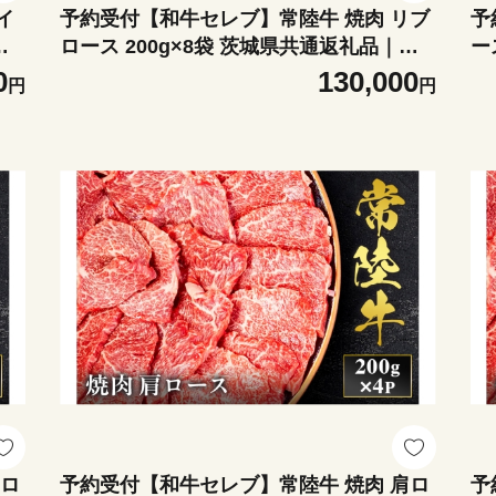
イ
予約受付【和牛セレブ】常陸牛 焼肉 リブ
予
品
ロース 200g×8袋 茨城県共通返礼品｜常
ー
陸牛 焼肉 リブロース [2287]
牛
0
130,000
円
円
肩ロ
予約受付【和牛セレブ】常陸牛 焼肉 肩ロ
予