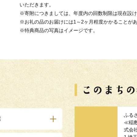
いただきます。
※寄附につきましては、年度内の回数制限は現在設け
※お礼の品のお届けには1～2ヶ月程度かかることが
※特典商品の写真はイメージです。
ふる
業
≪稲
式会社