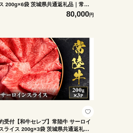
ス 200g×6袋 茨城県共通返礼品｜常陸
 焼肉 肩ロース [2291]
80,000
円
約受付【和牛セレブ】常陸牛 サーロイ
スライス 200g×3袋 茨城県共通返礼品