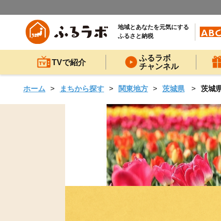
地域とあなたを元気にする
ふるさと納税
ふるラボ
TVで紹介
チャンネル
ホーム
まちから探す
関東地方
茨城県
茨城