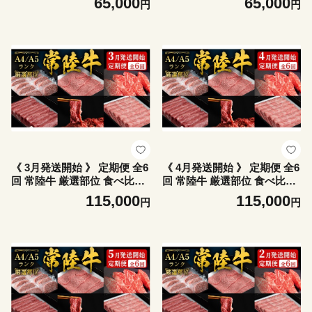
65,000
65,000
円
円
800g / 切り落とし 1kg / 赤身
800g / 切り落とし 1kg / 赤身
スライス 900g ) ひたちぎゅ
スライス 900g ) ひたちぎゅ
う 黒毛和牛 和牛 牛肉 肉 お
う 黒毛和牛 和牛 牛肉 肉 お
肉 すき焼き しゃぶしゃぶ 焼
肉 すき焼き しゃぶしゃぶ 焼
肉 国産 藤井商店 茨城県共通
肉 国産 藤井商店 茨城県共通
返礼品 [CD121sa]
返礼品 [CD120sa]
《 3月発送開始 》 定期便 全6
《 4月発送開始 》 定期便 全6
回 常陸牛 厳選部位 食べ比べ
回 常陸牛 厳選部位 食べ比べ
( 霜降りスライス 800g / 切り
( 霜降りスライス 800g / 切り
115,000
115,000
円
円
落とし 1kg / 赤身スライス 90
落とし 1kg / 赤身スライス 90
0g / ハンバーグ/ 赤身焼肉用 5
0g / ハンバーグ/ 赤身焼肉用 5
00g / イチボ 500g ) [CD137s
00g / イチボ 500g ) [CD138s
a]
a]