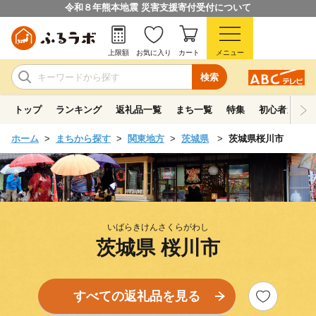
令和８年熊本地震 災害支援寄付受付について
上限額
お気に入り
カート
メニュー
検索
トップ
ランキング
返礼品一覧
まち一覧
特集
初心者ガイド
ホーム
まちから探す
関東地方
茨城県
茨城県桜川市
いばらきけんさくらがわし
茨城県 桜川市
すべての返礼品を見る