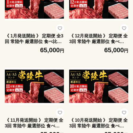
《 1月発送開始 》 定期便 全3
《 12月発送開始 》 定期便 全
回 常陸牛 厳選部位 食べ比べ
3回 常陸牛 厳選部位 食べ比
計2.7kg ( 霜降りスライス 800
べ 計2.7kg ( 霜降りスライス
65,000
65,000
円
円
g / 切り落とし 1kg / 赤身スラ
800g / 切り落とし 1kg / 赤身
イス 900g ) ひたちぎゅう 黒
スライス 900g ) ひたちぎゅ
毛和牛 和牛 牛肉 肉 お肉 す
う 黒毛和牛 和牛 牛肉 肉 お
き焼き しゃぶしゃぶ 焼肉 国
肉 すき焼き しゃぶしゃぶ 焼
産 藤井商店 茨城県共通返礼
肉 国産 藤井商店 茨城県共通
品 [CD123sa]
返礼品 [CD122sa]
《 11月発送開始 》 定期便 全
《 10月発送開始 》 定期便 全
3回 常陸牛 厳選部位 食べ比
3回 常陸牛 厳選部位 食べ比
べ 計2.7kg ( 霜降りスライス
べ 計2.7kg ( 霜降りスライス