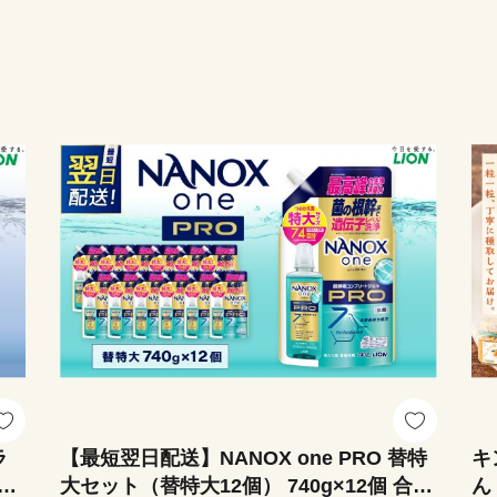
ラ
【最短翌日配送】NANOX one PRO 替特
キ
6個
大セット（替特大12個） 740g×12個 合
ん