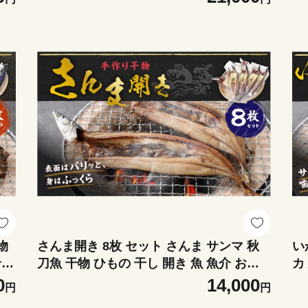
味
物
さんま開き 8枚 セット さんま サンマ 秋
い
肴
刀魚 干物 ひもの 干し 開き 魚 魚介 おつ
カ
まみ 肴 ご飯のお供 おかず
つ
0
14,000
円
円