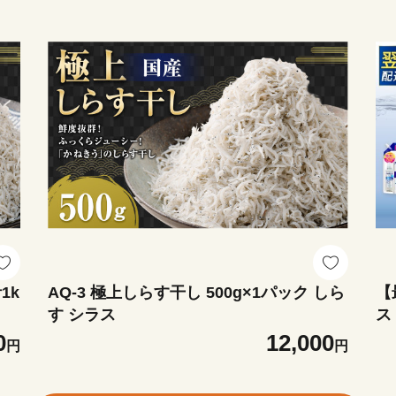
1k
AQ-3 極上しらす干し 500g×1パック しら
【
す シラス
ス
個
0
12,000
円
円
ノ
X