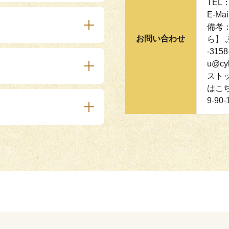
TEL：
E-Mai
備考
お問い合わせ
ら】 
-315
u@cy
スト
はこち
9-90-