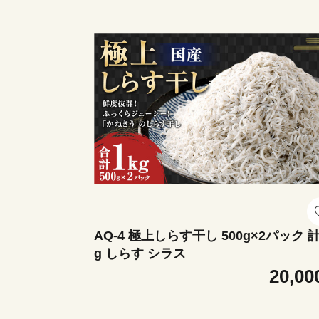
AQ-4 極上しらす干し 500g×2パック 計
g しらす シラス
20,00