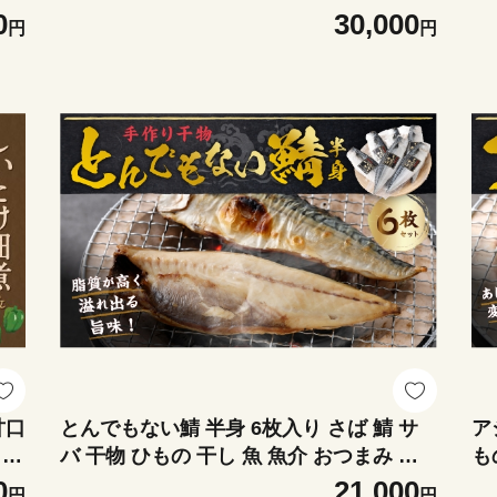
 ラ
計：8,880g 洗剤 洗濯用洗剤 洗濯 ナノッ
果
0
30,000
円
円
用
クス ナノックスワン NANOX NANOXone
ト
神
神栖市
甘口
とんでもない鯖 半身 6枚入り さば 鯖 サ
ア
タケ
バ 干物 ひもの 干し 魚 魚介 おつまみ 肴
も
い
ご飯のお供 おかず
の
0
21,000
円
円