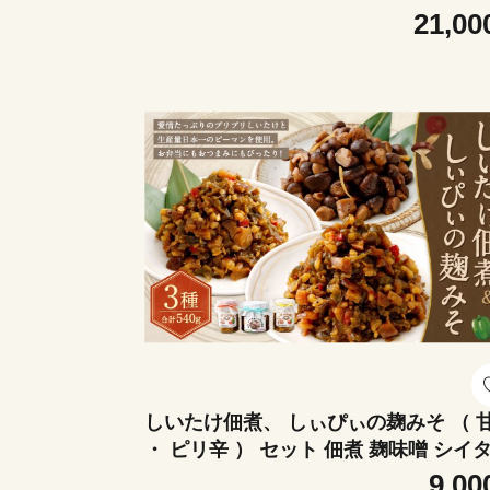
合計6,480g ナノックスナノックスワン
21,00
イオン 洗剤 洗濯用洗剤 洗濯 日用品 日
消耗品 詰め替えセット つめかえ 詰替 
栖市
しいたけ佃煮、 しぃぴぃの麹みそ （ 
・ ピリ辛 ） セット 佃煮 麹味噌 シイ
椎茸 きのこ キノコ ピーマン 野菜 やさ
9,00