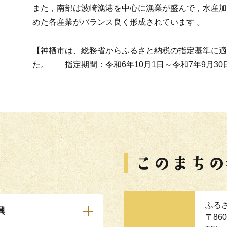
また，南部は波崎漁港を中心に漁業が盛んで，水産加
めた各産業がバランス良く形成されています 。
【神栖市は、総務省からふるさと納税の指定基準に適
た。 指定期間：令和6年10月1日～令和7年9月30
ふる
興
〒86