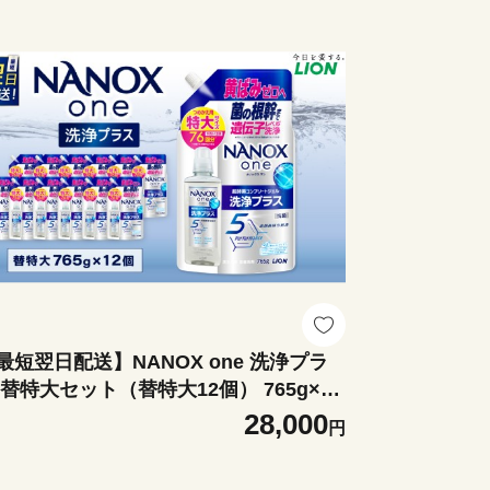
最短翌日配送】NANOX one 洗浄プラ
 替特大セット（替特大12個） 765g×12
 合計：9,180g 洗剤 洗濯用洗剤 洗濯 ナ
28,000
円
ックス ナノックスワン NANOX NANO
one 神栖市