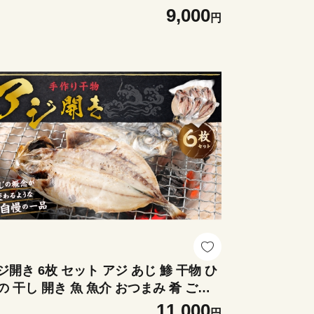
実 甘露煮 シロップ 甘み 柑橘 プレゼン
9,000
円
ジ開き 6枚 セット アジ あじ 鯵 干物 ひ
の 干し 開き 魚 魚介 おつまみ 肴 ご飯
お供 おかず
11,000
円