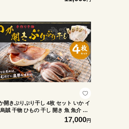
か開きぷりぷり干し 4枚 セット いか イ
 烏賊 干物 ひもの 干し 開き 魚 魚介 お
まみ 肴 ご飯のお供 おかず
17,000
円