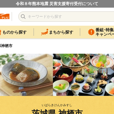
令和８年熊本地震 災害支援寄付受付について
番組･特集
ものから探す
まちから探す
キャンペ
県神栖市
いばらきけんかみすし
茨城県 神栖市