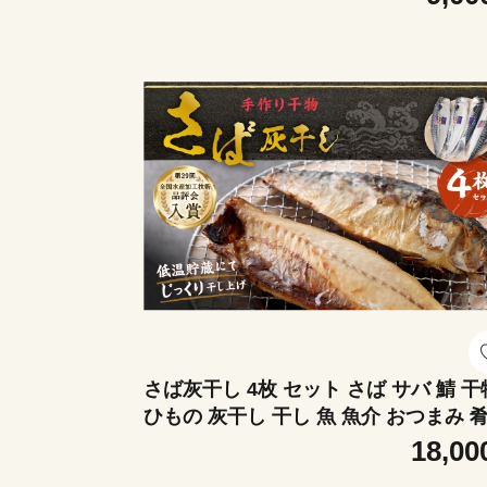
キノコ類 ご飯のお供 おつまみ おかず 
噌 詰め合わせ 食べ比べ
さば灰干し 4枚 セット さば サバ 鯖 干
ひもの 灰干し 干し 魚 魚介 おつまみ 
ご飯のお供 おかず
18,00