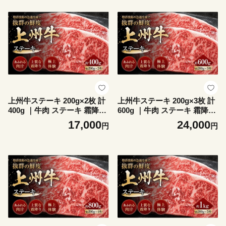
保存 冷凍 ストック 群馬県 前
ストック 群馬県 前橋市
橋市
上州牛ステーキ 200g×2枚 計
上州牛ステーキ 200g×3枚 計
400g ｜牛肉 ステーキ 霜降り
600g ｜牛肉 ステーキ 霜降り
和牛 高級 ぜいたく 贅沢 特別
和牛 高級 ぜいたく 贅沢 特別
17,000
24,000
円
円
牛 すき焼き 炒め物 ブランド
牛 すき焼き 炒め物 ブランド
牛 上州牛 使いやすい 便利 長
牛 上州牛 使いやすい 便利 長
期保存 冷凍 ストック 群馬県
期保存 冷凍 ストック 群馬県
前橋市
前橋市