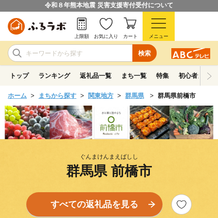
令和８年熊本地震 災害支援寄付受付について
上限額
お気に入り
カート
メニュー
検索
トップ
ランキング
返礼品一覧
まち一覧
特集
初心者ガイド
ホーム
まちから探す
関東地方
群馬県
群馬県前橋市
ぐんまけんまえばしし
群馬県 前橋市
すべての返礼品を見る