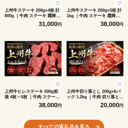
上州牛ステーキ 200g×4枚 計
上州牛ステーキ 200g×5枚 計
800g ｜牛肉 ステーキ 霜降り
1kg ｜牛肉 ステーキ 霜降り
和牛 高級 ぜいたく 贅沢 特別
和牛 高級 ぜいたく 贅沢 特別
31,000
38,000
円
円
牛 すき焼き 炒め物 ブランド
牛 すき焼き 炒め物 ブランド
牛 上州牛 使いやすい 便利 長
牛 上州牛 使いやすい 便利 長
期保存 冷凍 ストック 群馬県
期保存 冷凍 ストック 群馬県
前橋市
前橋市
上州牛ヒレステーキ 500g前
上州牛切り落とし 200g×6パ
後 4枚～5枚 ｜牛肉 ステーキ
ック 1.2kg ｜牛肉 切り落とし
霜降り 和牛 高級 ぜいたく 贅
霜降り 和牛 高級 ぜいたく 贅
38,000
20,000
円
円
沢 特別 牛 すき焼き 炒め物
沢 特別 牛 焼肉 すき焼き 牛
ブランド牛 上州牛 使いやす
丼 炒め物 ブランド牛 上州牛
い 便利 長期保存 冷凍 ストッ
使いやすい 便利 長期保存 冷
ク 群馬県 前橋市
凍 ストック 群馬県 前橋市
すべての返礼品を見る