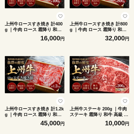
上州牛ロースすき焼き 計400
上州牛ロースすき焼き 計800
g ｜牛肉 ロース 霜降り 和牛
g ｜牛肉 ロース 霜降り 和牛
高級 ぜいたく 贅沢 特別 牛
高級 ぜいたく 贅沢 特別 牛
16,000
32,000
円
円
すき焼き 炒め物 ブランド牛
すき焼き 炒め物 ブランド牛
上州牛 使いやすい 便利 長期
上州牛 使いやすい 便利 長期
保存 冷凍 ストック 群馬県 前
保存 冷凍 ストック 群馬県 前
橋市
橋市
上州牛ロースすき焼き 計1.2k
上州牛ステーキ 200g ｜牛肉
g ｜牛肉 ロース 霜降り 和牛
ステーキ 霜降り 和牛 高級 ぜ
高級 ぜいたく 贅沢 特別 牛
いたく 贅沢 特別 牛 すき焼き
45,000
10,000
円
円
すき焼き 炒め物 ブランド牛
炒め物 ブランド牛 上州牛 使
上州牛 使いやすい 便利 長期
いやすい 便利 長期保存 冷凍