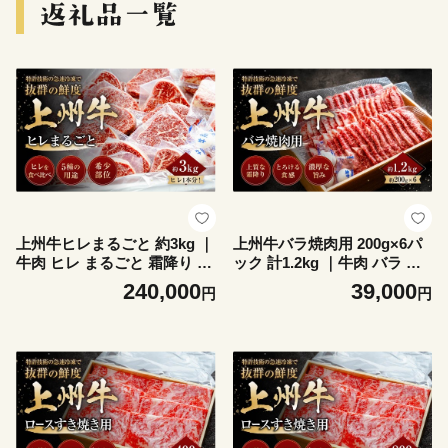
上州牛ヒレまるごと 約3kg ｜
上州牛バラ焼肉用 200g×6パ
牛肉 ヒレ まるごと 霜降り 和
ック 計1.2kg ｜牛肉 バラ 霜
牛 高級 ぜいたく 贅沢 特別
降り 和牛 高級 ぜいたく 贅沢
240,000
39,000
円
円
牛 すき焼き 炒め物 ブランド
特別 牛 焼肉 炒め物 ブランド
牛 上州牛 使いやすい 便利 長
牛 上州牛 使いやすい 便利 長
期保存 冷凍 ストック 群馬県
期保存 冷凍 ストック 群馬県
前橋市
前橋市