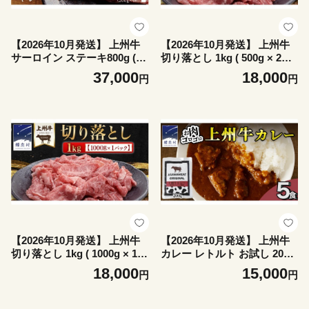
【2026年10月発送】 上州牛
【2026年10月発送】 上州牛
サーロイン ステーキ800g ( 2
切り落とし 1kg ( 500g × 2パ
00g × 1枚 × 4P ) サーロイン
ック ) 上州牛 切り落とし 牛
37,000
18,000
円
円
ステーキ 牛肉 牛 肉 日本 国
肉 冷凍 真空パック 群馬 国産
産 国産牛 ブランド牛 群馬 冷
牛 肉 500g 国産 ブランド牛
凍 真空パック 真空 ステーキ
すき焼き クリスマス お正月
肉 ステーキ用 バーベキュー
[AH026tu]
BBQ 鉄板焼き 贈答 ギフト
クリスマス お正月 [AH044tu]
【2026年10月発送】 上州牛
【2026年10月発送】 上州牛
切り落とし 1kg ( 1000g × 1パ
カレー レトルト お試し 200g
ック ) 上州牛 切り落とし 牛
× 5パック 嬬恋キャベツ使用
18,000
15,000
円
円
肉 冷凍 真空パック 群馬 国産
レトルトカレー 食べ比べ レ
牛 肉 1000g 1kg 国産 ブラン
ンチン レンジ おかず 温める
ド牛 すき焼き クリスマス お
だけ 長期保存可 災害対策 ロ