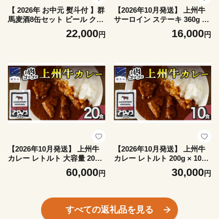
【 2026年 お中元 熨斗付 】群
【2026年10月発送】 上州牛
馬麦酒8缶セット ビール クラ
サーロイン ステーキ 360g ( 1
フトビール 嬬恋高原ブルワリ
80g × 2枚 ) サーロインステー
22,000
16,000
円
円
ー 350ml 8缶 飲み比べ IPA セ
キ 牛肉 牛 肉 日本 国産 国産
ット ギフト 父の日 [AA023t
牛 ブランド牛 群馬 冷凍 真空
u]
パック 真空 ステーキ肉 ステ
ーキ用 バーベキュー BBQ 鉄
板焼き 贈答 ギフト クリスマ
ス お正月 [AH012tu]
【2026年10月発送】 上州牛
【2026年10月発送】 上州牛
カレー レトルト 大容量 200g
カレー レトルト 200g × 10パ
× 20パック 嬬恋キャベツ使用
ック 嬬恋キャベツ使用 レト
60,000
30,000
円
円
レトルトカレー 食べ比べ レ
ルトカレー 食べ比べ レンチ
ンチン レンジ おかず 温める
ン レンジ おかず 温めるだけ
だけ 長期保存可 災害対策 ロ
長期保存可 災害対策 ローリ
ーリングストック 非常食 防
ングストック 非常食 防災 キ
すべての返礼品を見る
災 キャンプ 詰め合わせ 牛肉
ャンプ 詰め合わせ 牛肉 洋食