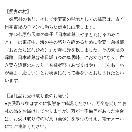
【愛妻の村】
嬬恋村の名前、そして愛妻家の聖地としての嬬恋は、古く
日本書紀のロマンに満ちた伝承に由来します。
第12代景行天皇の皇子「日本武尊（やまとたけるのみこ
と）」の東征中、海の神の怒りを静めるために愛妻「弟橘姫
（おとたちばなひめ）」が海に身を投じました。その東征の
帰路、日本武尊は碓日坂（今の鳥居峠）にお立ちになり、亡
き妻を追慕のあまり「吾嬬者耶（あづまはや）」（ああ、わ
が妻よ、恋しい）とお嘆きになって妻をいとおしまれたとい
います。
【返礼品お受け取り後のお願い】
●お受取り後はすぐに状態をご確認ください。万全を期してお
礼の品をお届けしておりますが、万が一不備等があった場合
は、お受け取り時の写真（画像）を添付のうえ、電子メール
にてご連絡ください。