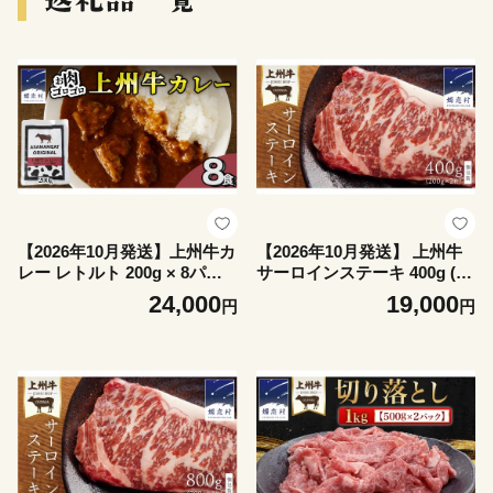
【2026年10月発送】上州牛カ
【2026年10月発送】 上州牛
レー レトルト 200g × 8パッ
サーロインステーキ 400g ( 2
ク 嬬恋キャベツ使用 レトル
00g × 2枚 ) サーロイン ステ
24,000
19,000
円
円
トカレー 食べ比べ レンチン
ーキ 肉 牛肉 国産 国産牛 ブ
レンジ おかず 温めるだけ 長
ランド牛 ステーキ肉 バーベ
期保存可 災害対策 ローリン
キュー BBQ 鉄板焼き 冷凍
グストック 非常食 防災 キャ
真空パック 小分け 個包装 贈
ンプ 詰め合わせ 牛肉 洋食 ク
答 ギフト 群馬 クリスマス お
リスマス お正月 [AH064tu]
正月 [AH021tu]