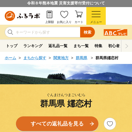
令和８年熊本地震 災害支援寄付受付について
上限額
お気に入り
カート
メニュー
検索
トップ
ランキング
返礼品一覧
まち一覧
特集
初心者ガイド
ホーム
まちから探す
関東地方
群馬県
群馬県嬬恋村
ぐんまけんつまごいむら
群馬県 嬬恋村
すべての返礼品を見る