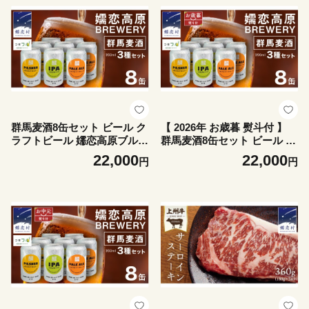
正月 [AH027tu]
ーリングストック 非常食 防
災 キャンプ 詰め合わせ 牛肉
洋食 クリスマス お正月 [AH0
63tu]
群馬麦酒8缶セット ビール ク
【 2026年 お歳暮 熨斗付 】
ラフトビール 嬬恋高原ブルワ
群馬麦酒8缶セット ビール ク
リー 350ml 8缶 飲み比べ IPA
ラフトビール 嬬恋高原ブルワ
22,000
22,000
円
円
セット ギフト 父の日 キャン
リー 350ml 8缶 飲み比べ IPA
プ [AA022tu]
セット ギフト 父の日 [AA024
tu]