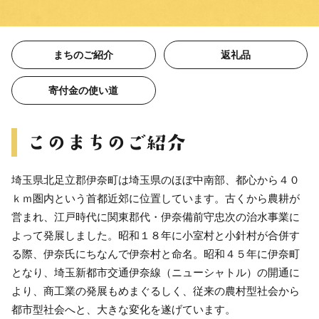
まちのご紹介
返礼品
寄付金の使い道
埼玉県北足立郡伊奈町は埼玉県のほぼ中南部、都心から４０
ｋｍ圏内という首都近郊に位置しています。古くから農耕が
営まれ、江戸時代に関東郡代・伊奈備前守忠次の治水事業に
よって発展しました。昭和１８年に小室村と小針村が合併す
る際、伊奈氏にちなんで伊奈村と命名。昭和４５年に伊奈町
となり、埼玉新都市交通伊奈線（ニューシャトル）の開通に
より、商工業の発展もめまぐるしく、従来の農村型社会から
都市型社会へと、大きな変化を遂げています。