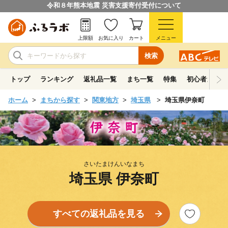
令和８年熊本地震 災害支援寄付受付について
上限額
お気に入り
カート
メニュー
検索
トップ
ランキング
返礼品一覧
まち一覧
特集
初心者ガイド
ホーム
まちから探す
関東地方
埼玉県
埼玉県伊奈町
さいたまけんいなまち
埼玉県 伊奈町
すべての返礼品を見る