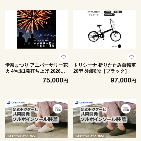
伊奈まつり アニバーサリー花
トリシーナ 折りたたみ自転車
火 4号玉1発打ち上げ 2026年8
20型 外装6段［ブラック］
月22日開催 花火大会 伊奈町
75,000
97,000
円
円