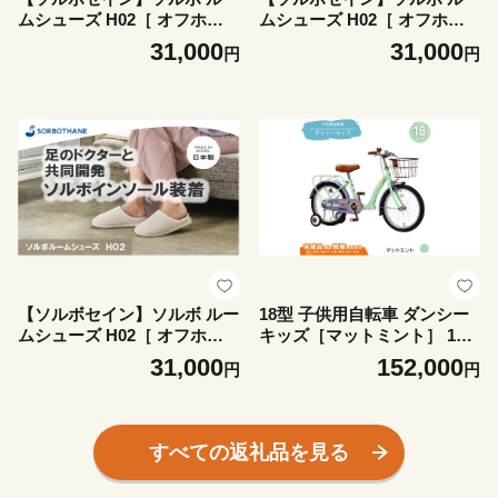
ムシューズ H02［ オフホワ
ムシューズ H02［ オフホワ
イト / M ］
イト / S ］
31,000
31,000
円
円
【ソルボセイン】ソルボ ルー
18型 子供用自転車 ダンシー
ムシューズ H02［ オフホワ
キッズ［マットミント］ 18
イト / 2S ］
インチ自転車 18インチ子供
31,000
152,000
円
円
用自転車 幼児用自転車 補助
輪付き 補助輪付き自転車 配
送エリア 関東限定 東京 埼玉
神奈川 千葉 群馬 栃木 茨城
すべての返礼品を見る
完成品納品 一都六県限定配送