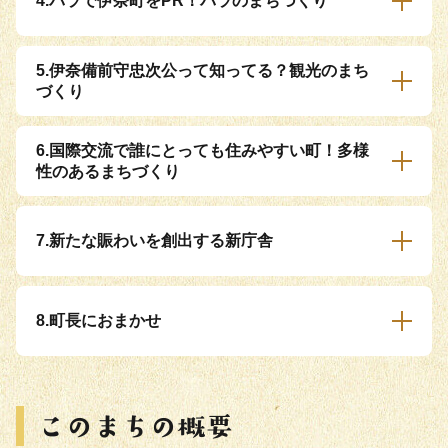
4.バラで伊奈町をPR！バラのまちづくり
5.伊奈備前守忠次公って知ってる？観光のまち
づくり
6.国際交流で誰にとっても住みやすい町！多様
性のあるまちづくり
7.新たな賑わいを創出する新庁舎
8.町長におまかせ