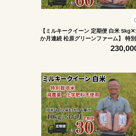
【ミルキークイーン 定期便 白米 5kg✕
か月連続 松原グリーンファーム】 特
培米 ミルキークイーン 白米 5kg （5kg
230,00
袋） 12か月 合計 60kg 令和7年産 2025年
産 小分け 単一米 精米 減農薬 化学肥料不
使用 埼玉県認証 埼玉県 川島町