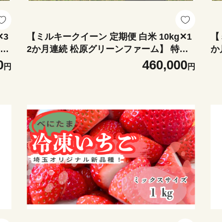
✕3
【ミルキークイーン 定期便 白米 10kg✕1
【
別栽
2か月連続 松原グリーンファーム】 特別
か
g×
栽培米 ミルキークイーン 白米 10kg （5k
培
0
460,000
円
円
g×2袋） 12か月 合計 120kg 小分け 単一
2袋） 3か
米 精米 減農薬 化学肥料不使用 埼玉県認
産 小
証 埼玉県 川島町
埼