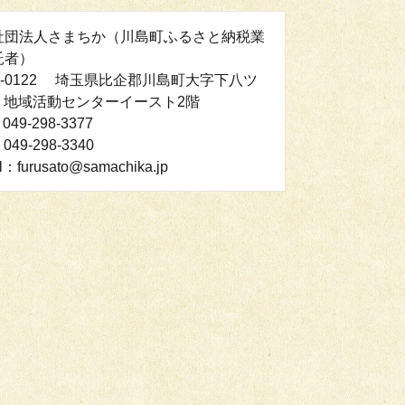
社団法人さまちか（川島町ふるさと納税業
託者）
0-0122 埼玉県比企郡川島町大字下八ツ
3 地域活動センターイースト2階
049-298-3377
049-298-3340
l：furusato@samachika.jp