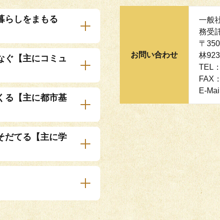
暮らしをまもる
一般
務受
〒35
お問い合わせ
林92
なぐ【主にコミュ
TEL：
FAX：
E-Mai
くる【主に都市基
そだてる【主に学