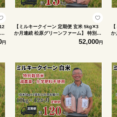
12
【ミルキークイーン 定期便 玄米 5kg✕3
【
別栽
か月連続 松原グリーンファーム】 特別栽
か
×1
培米 ミルキークイーン 玄米 5kg （5kg×1
培
0
52,000
円
円
袋） 3か月 合計 15kg 令和７年産 2025年
袋） 12か
産 小分け 単一米 減農薬 化学肥料不使用
産 小
埼玉県認証 埼玉県 川島町
埼