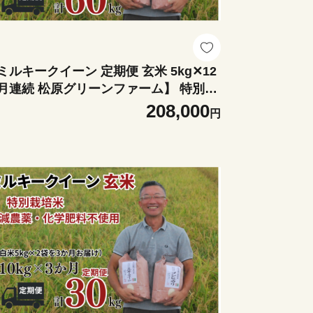
ミルキークイーン 定期便 玄米 5kg✕12
月連続 松原グリーンファーム】 特別栽
米 ミルキークイーン 玄米 5kg （5kg×1
208,000
円
月 合計 60kg 令和7年産 2025年
分け 単一米 減農薬 化学肥料不使用
玉県認証 埼玉県 川島町