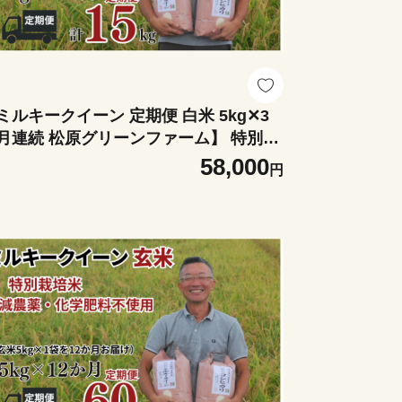
ミルキークイーン 定期便 白米 5kg✕3
月連続 松原グリーンファーム】 特別栽
米 ミルキークイーン 白米 5kg （5kg×1
58,000
円
 合計 15kg 令和７年産 2025年
小分け 単一米 精米 減農薬 化学肥料不
用 埼玉県認証 埼玉県 川島町