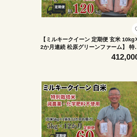
【ミルキークイーン 定期便 玄米 10kg
2か月連続 松原グリーンファーム】 特
栽培米 ミルキークイーン 玄米 10kg （
412,00
g×2袋） 12か月 合計 120kg 小分け 単一
米 減農薬 化学肥料不使用 埼玉県認証 埼
玉県 川島町