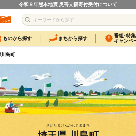
令和８年熊本地震 災害支援寄付受付について
番組･特集
ものから探す
まちから探す
キャンペ
県川島町
さいたまけんかわじままち
埼玉県 川島町