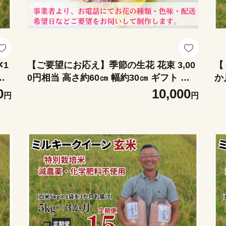
✕1
【ご要望にお応え】季節の生花 花束 3,00
【
別
0円相当 高さ約60㎝ 幅約30㎝ ギフト 贈
か
5k
り物 プレゼント 花束 誕生日 母の日 父の
培
0
10,000
円
円
日 敬老の日 記念日 アレンジ
袋） 3か月
産 
使