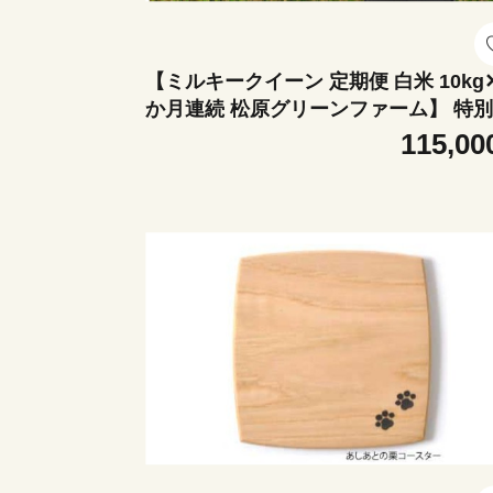
【ミルキークイーン 定期便 白米 10kg
か月連続 松原グリーンファーム】 特
培米 ミルキークイーン 白米 10kg （5k
115,00
2袋） 3か月 合計 30kg 令和7年産 2025年
産 小分け 単一米 精米 減農薬 化学肥料不
使用 埼玉県認証 埼玉県 川島町