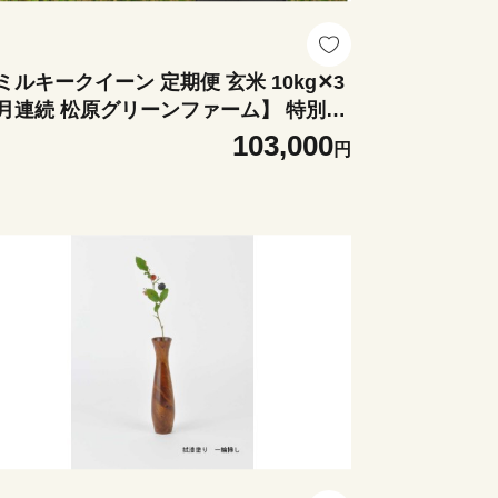
ミルキークイーン 定期便 玄米 10kg✕3
月連続 松原グリーンファーム】 特別栽
米 ミルキークイーン 玄米 10kg （5kg×
103,000
円
月 合計 30kg 令和7年産 2025年
分け 単一米 減農薬 化学肥料不使用
玉県認証 埼玉県 川島町