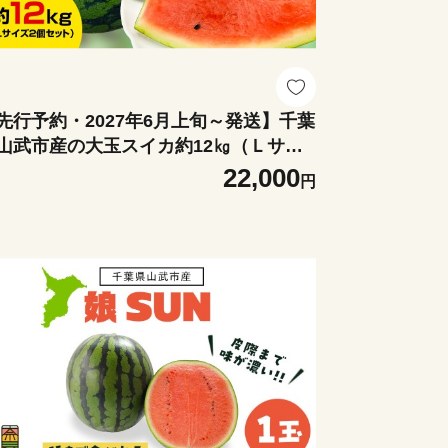
先行予約・2027年6月上旬～発送】千葉
山武市産の大玉スイカ約12㎏（Ｌサイ
２個セット）／祭ばやし スイカ 大玉ス
22,000
円
 西瓜 すいか 果物 フルーツ 国産 産地
送 甘い 千葉県 千葉県産 山武市 SMDA
1