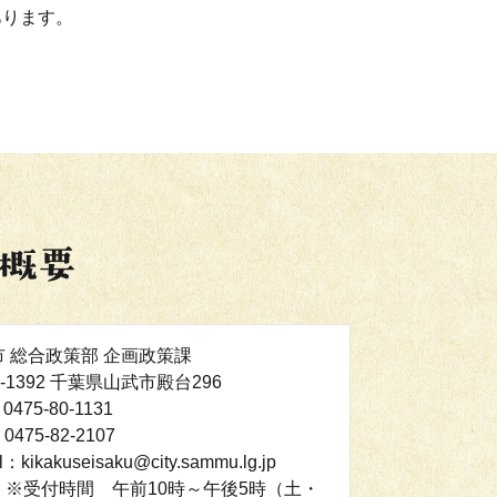
あります。
市 総合政策部 企画政策課
9-1392 千葉県山武市殿台296
0475-80-1131
0475-82-2107
l：kikakuseisaku@city.sammu.lg.jp
：※受付時間 午前10時～午後5時（土・