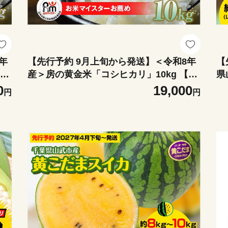
年
【先行予約 9月上旬から発送】＜令和8年
【
【ふ
産＞房の黄金米「コシヒカリ」10kg 【ふ
県
穀
るさと納税 人気 おすすめ ランキング 穀
ズ
0
19,000
円
円
し
物 米 コシヒカリ 精米 令和8年産 おいし
イカ
市
い 美味しい 甘い 千葉県産 千葉県 茂原市
直
送料無料 】SMBR049
00