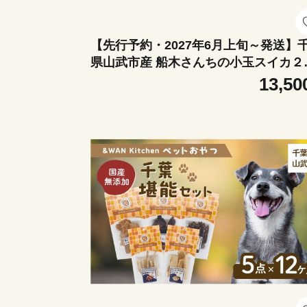
【先行予約・2027年6月上旬～発送】
県山武市産 船木さんちの小玉スイカ２
セット（合計約５㎏）／すいか スイカ
13,50
瓜 姫甘泉 小玉 2個セット 果物 フルーツ
農家直送 千葉県産 ちば 千葉すいか 山
市 SMDD001