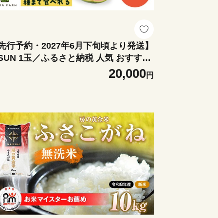
先行予約・2027年6月下旬頃より発送】
SUN 1玉／ふるさと納税 人気 おすすめ
ンキング 娘SUN1玉入り ぷちっと スイ
20,000
円
 西瓜 すいか 果物 フルーツ 国産 産地直
 甘い 野菜 千葉県 千葉県産 山武市 送料
料 SMAF007