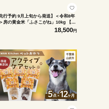
先行予約 9月上旬から発送】＜令和8年
＞房の黄金米「ふさこがね」10kg 【ふ
さと納税 人気 おすすめ ランキング 穀
18,500
円
 米 ふさこがね 精米 令和8年産 おいし
 美味しい 甘い 千葉県産 千葉県 山武市
料無料】SMBR047