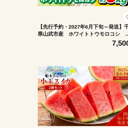
【先行予約・2027年6月下旬～発送】
県山武市産 ホワイトトウモロコシ 
サイズ12本入り 約５㎏/野菜 夏野菜 と
7,50
もろこし トウモロコシ ホワイトトウ
コシ とうきび 生 朝採れ 産地直送 冷蔵
糖度 千葉県 千葉県産 山武市 SMDB00