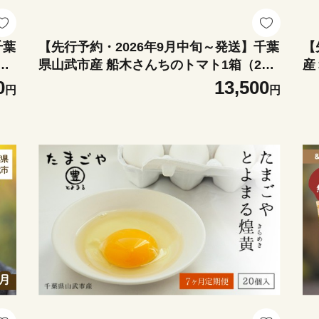
千葉
【先行予約・2026年9月中旬～発送】千葉
【
個
県山武市産 船木さんちのトマト1箱（20
産
 西
～24個・約4kg） ／ふるさと納税 トマト
る
0
13,500
円
円
とまと 大玉トマト 昔ながらのトマト 桃太
物
武
郎 野菜 サラダ 冷製パスタ 産地直送 千葉
い
県 千葉県産 山武市 SMDD002
送