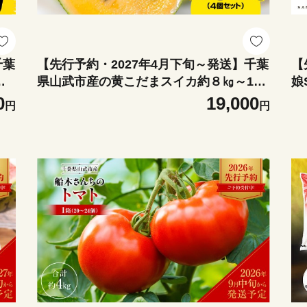
千葉
【先行予約・2027年4月下旬～発送】千葉
【
２L
県山武市産の黄こだまスイカ約８㎏～10
娘
う
㎏（4個セット）/すいか スイカ 西瓜 黄こ
ラ
0
19,000
円
円
モロ
だまスイカ 小玉 4玉セット 果物 フルーツ
カ
 高
農家直送 千葉県産 ちば 千葉すいか 山武
送
1
市 SMDC001
無