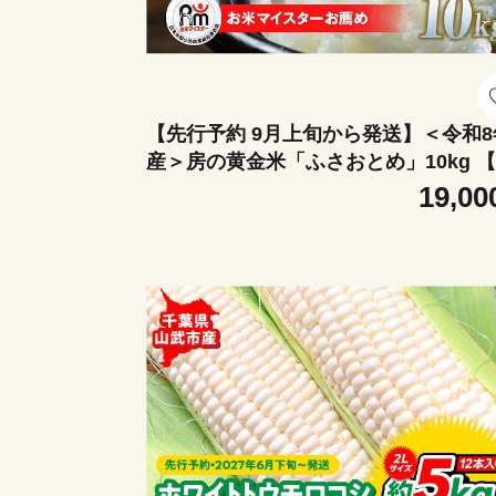
【先行予約 9月上旬から発送】＜令和8
産＞房の黄金米「ふさおとめ」10kg 
るさと納税 人気 おすすめ ランキング 
19,00
物 米 ふさおとめ 精米 令和8年産 おい
い 美味しい 甘い 千葉県産 千葉県 山武
送料無料 】SMBR048