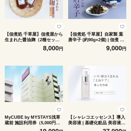
【佃煮処 千草屋】佃煮屋から
【佃煮処 千草屋】自家製 葉
生まれた醤油麹（2種セッ
唐辛子 (約90g×2個) | 佃煮 ご
ト）
飯のお供 お茶漬け おにぎり
8,000
9,000
円
円
具 おつまみ 酒の肴 グルメ
MyCUBE by MYSTAYS浅草
【シャレコエッセンス】導入
蔵前 施設利用券（5,000円
美容液 | 基礎化粧品 美容液
分）| ホテル 宿泊 宿泊券 チ
導入美容液 ブースター毛穴