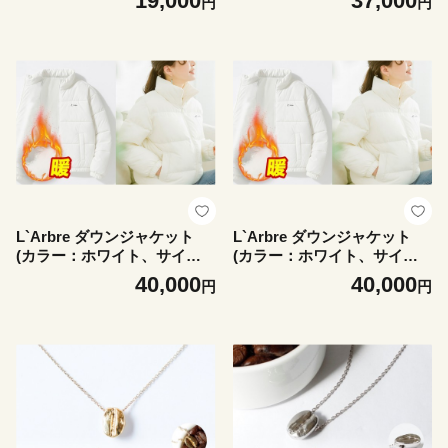
19,000
37,000
円
円
ケット 利用券 東京 浅草 蔵前
乾燥肌 敏感肌 ニキビ跡 くす
観光 旅行
み シミ 8種類のアミノ酸 ビ
タミンC誘導体 インナードラ
イ オイルフリー エタノール
フリー ハリ キメ 透明感 東京
都台東区 美容 人気 おすすめ
スキンケア
L`Arbre ダウンジャケット
L`Arbre ダウンジャケット
(カラー：ホワイト、サイ
(カラー：ホワイト、サイ
ズ：S) YRF-WHITE-S
ズ：M) YRF-WHITE-M
40,000
40,000
円
円