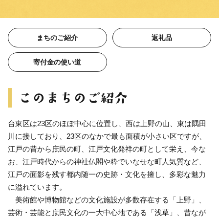
まちのご紹介
返礼品
寄付金の使い道
台東区は23区のほぼ中心に位置し、西は上野の山、東は隅田
川に接しており、23区のなかで最も面積が小さい区ですが、
江戸の昔から庶民の町、江戸文化発祥の町として栄え、今な
お、江戸時代からの神社仏閣や粋でいなせな町人気質など、
江戸の面影を残す都内随一の史跡・文化を擁し、多彩な魅力
に溢れています。
美術館や博物館などの文化施設が多数存在する「上野」、
芸術・芸能と庶民文化の一大中心地である「浅草」、昔なが