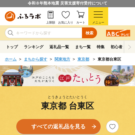
令和８年熊本地震 災害支援寄付受付について
上限額
お気に入り
カート
メニュー
検索
トップ
ランキング
返礼品一覧
まち一覧
特集
初心者ガイド
ホーム
まちから探す
関東地方
東京都
東京都台東区
とうきょうとたいとうく
東京都 台東区
すべての返礼品を見る