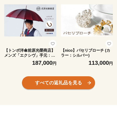
【トンボ洋傘前原光榮商店】
【nico】パセリブローチ (カ
メンズ「エクシヴ」手元：チ
ラー：シルバー)
ェストナッツ（名入れ可） |
187,000
113,000
円
円
傘 メンズ 雨傘 長傘 紳士 男
性用 シンプル おしゃれ フォ
ーマル カジュアル
すべての返礼品を見る