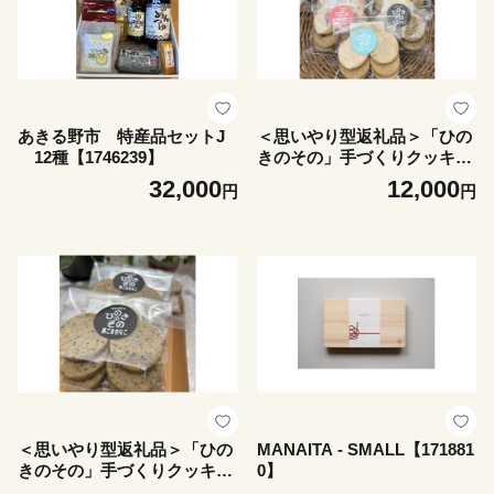
あきる野市 特産品セットJ
＜思いやり型返礼品＞「ひの
12種【1746239】
きのその」手づくりクッキー
(全種類)9袋セット【174948
32,000
12,000
円
円
1】
＜思いやり型返礼品＞「ひの
MANAITA - SMALL【171881
きのその」手づくりクッキー
0】
(黒ごまきなこ)3袋セット【17