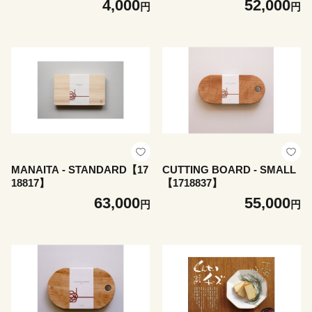
4,000
52,000
円
円
49478】
MANAITA - STANDARD【17
CUTTING BOARD - SMALL
18817】
【1718837】
63,000
55,000
円
円