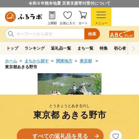
令和８年熊本地震 災害支援寄付受付について
上限額
お気に入り
カート
メニュー
検索
トップ
ランキング
返礼品一覧
まち一覧
特集
初心者ガイド
ホーム
まちから探す
関東地方
東京都
東京都あきる野市
とうきょうとあきるのし
東京都 あきる野市
すべての返礼品を見る