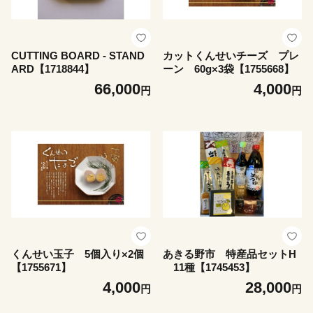
CUTTING BOARD - STAND
カットくんせいチーズ プレ
ARD【1718844】
ーン 60g×3袋【1755668】
66,000
4,000
円
円
くんせい玉子 5個入り×2個
あきる野市 特産品セットH
【1755671】
11種【1745453】
4,000
28,000
円
円