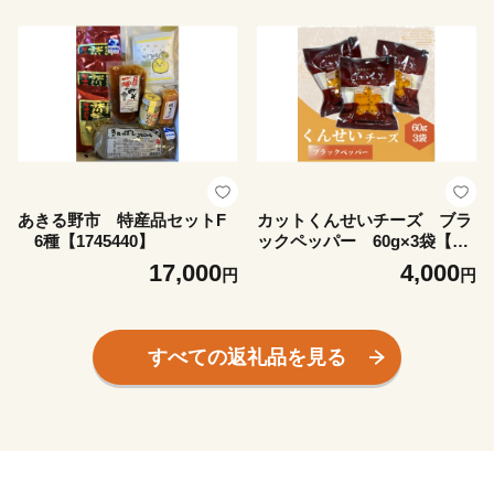
あきる野市 特産品セットF
カットくんせいチーズ ブラ
6種【1745440】
ックペッパー 60g×3袋【17
55675】
17,000
4,000
円
円
すべての返礼品を見る