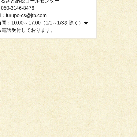
Bふるさと納税コールセンター
050-3146-8476
l：furupo-cs@jtb.com
間：10:00～17:00（1/1～1/3を除く）★
も電話受付しております。