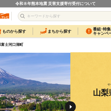
令和８年熊本地震 災害支援寄付受付について
番組･特集
ものから探す
まちから探す
キャンペ
県富士河口湖町
や
山梨