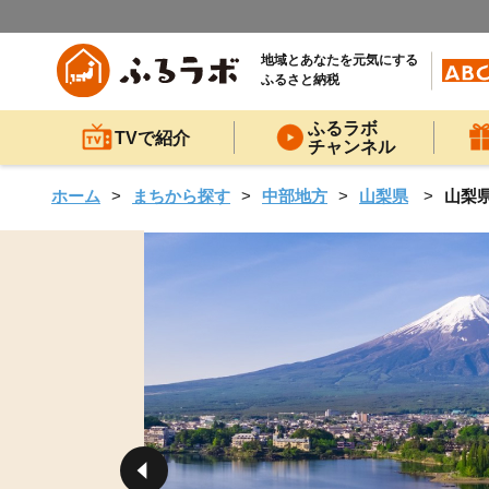
地域とあなたを元気にする
ふるさと納税
ふるラボ
TVで紹介
チャンネル
ホーム
まちから探す
中部地方
山梨県
山梨