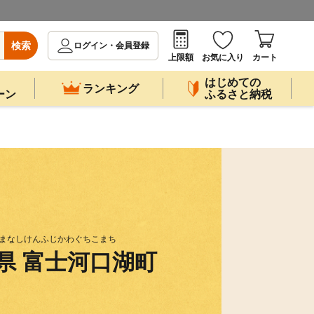
検索
ログイン・会員登録
上限額
お気に入り
カート
はじめての
ランキング
ーン
ふるさと納税
まなしけんふじかわぐちこまち
県 富士河口湖町