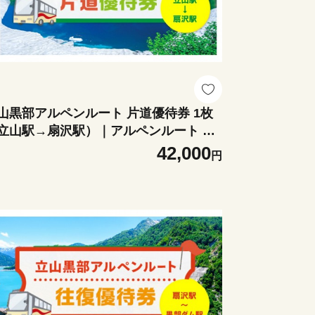
山黒部アルペンルート 片道優待券 1枚
立山駅→扇沢駅）｜アルペンルート 旅
 絶景 観光 チケット 室堂 黒部ダム 雪の
42,000
円
谷 みくりが池 大観峰 黒部平 立山連峰
景 レジャー 山岳 鉄道 ロープウェイ ケ
ブルカー 扇沢 黒部ダム おすすめ 人気
料無料 長野県 大町市 信州 信濃 ふるさ
納税