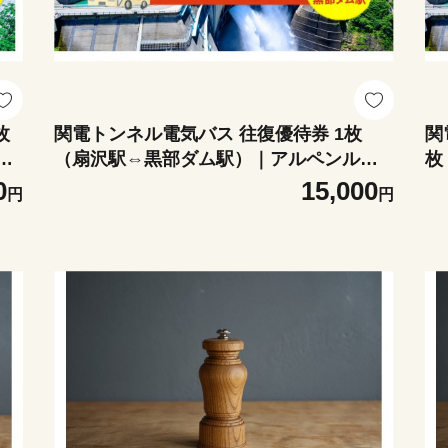
枚
関電トンネル電気バス 往復優待券 1枚
関
旅
（扇沢駅⇔黒部ダム駅）｜アルペンルー
枚
雪の
ト 観光 チケット 黒部ダム 旅行 観光放水
0
15,000
円
円
峰
黒部湖 絶景 山岳リゾート レジャー おす
ケ
すめ 人気 送料無料 長野県 大町市 信州 信
気
濃 ふるさと納税
さ