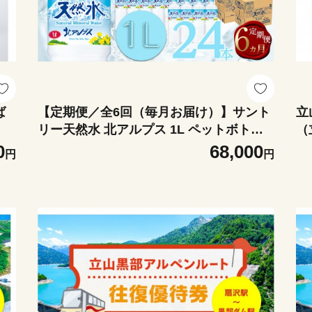
ば
【定期便／全6回（毎月お届け）】サント
立
リー天然水 北アルプス 1L ペットボトル 2
（
4本（12本入り×2ケース）| 水 お水 PET
行
0
68,000
円
円
飲料 ドリンク SUNTORY ミネラルウォー
大
ター お取り寄せ 人気 おすすめ 1リットル
絶
送料無料 長野県 大町市
ー
送
と