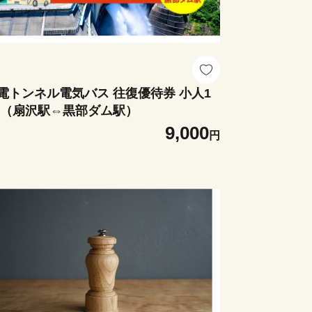
電トンネル電気バス 往復優待券 小人1
 （扇沢駅⇔黒部ダム駅）
9,000
円