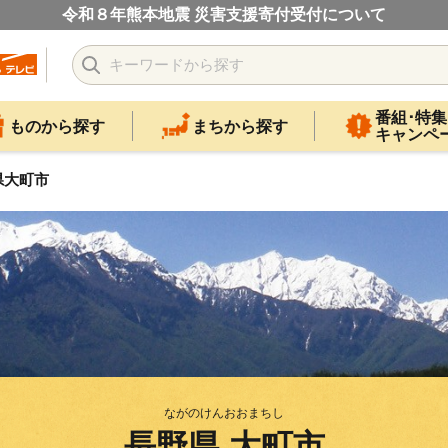
令和８年熊本地震 災害支援寄付受付について
番組･特集
ものから探す
まちから探す
キャンペ
県大町市
ながのけんおおまちし
長野県 大町市