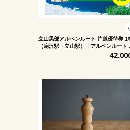
立山黒部アルペンルート 片道優待券 1
（扇沢駅→立山駅）｜アルペンルート 
行 絶景 観光 チケット 室堂 黒部ダム 
42,00
大谷 みくりが池 大観峰 黒部平 立山連
絶景 レジャー 山岳 鉄道 ロープウェイ 
ーブルカー 扇沢 黒部ダム おすすめ 人
送料無料 長野県 大町市 信州 信濃 ふる
と納税