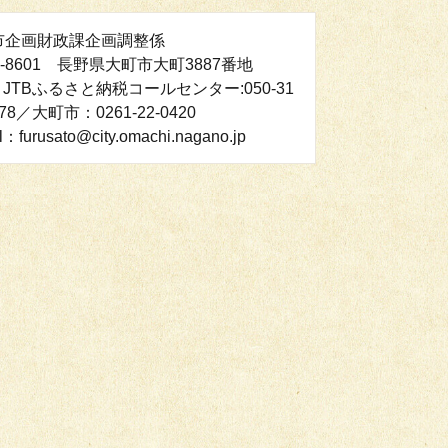
市企画財政課企画調整係
8-8601 長野県大町市大町3887番地
：JTBふるさと納税コールセンター:050-31
478／大町市：0261‐22‐0420
l：furusato@city.omachi.nagano.jp