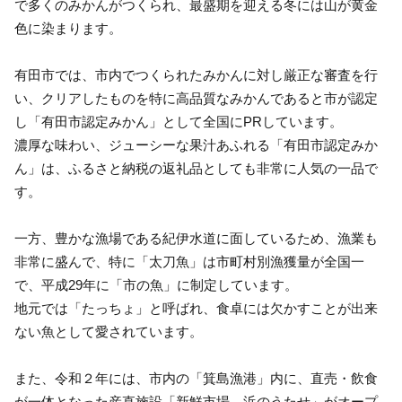
で多くのみかんがつくられ、最盛期を迎える冬には山が黄金
色に染まります。
有田市では、市内でつくられたみかんに対し厳正な審査を行
い、クリアしたものを特に高品質なみかんであると市が認定
し「有田市認定みかん」として全国にPRしています。
濃厚な味わい、ジューシーな果汁あふれる「有田市認定みか
ん」は、ふるさと納税の返礼品としても非常に人気の一品で
す。
一方、豊かな漁場である紀伊水道に面しているため、漁業も
非常に盛んで、特に「太刀魚」は市町村別漁獲量が全国一
で、平成29年に「市の魚」に制定しています。
地元では「たっちょ」と呼ばれ、食卓には欠かすことが出来
ない魚として愛されています。
また、令和２年には、市内の「箕島漁港」内に、直売・飲食
が一体となった産直施設「新鮮市場 浜のうたせ」がオープ