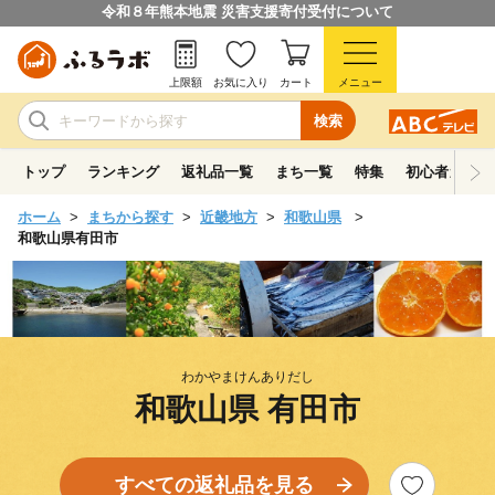
令和８年熊本地震 災害支援寄付受付について
上限額
お気に入り
カート
メニュー
検索
トップ
ランキング
返礼品一覧
まち一覧
特集
初心者ガイド
ホーム
まちから探す
近畿地方
和歌山県
和歌山県有田市
わかやまけんありだし
和歌山県 有田市
すべての返礼品を見る