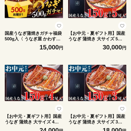
国産うなぎ蒲焼きガチャ福袋
【お中元・夏ギフト用】国産
500g入〈 うなぎ屋 かわすい
うなぎ 蒲焼き 大サイズ 5本
〉 (A1154-1) ｜ グルメ大賞連
（150～169g×5本）(A1181-1)
15,000
30,000
円
円
続受賞 特製タレ付 送料無料
高評価 人気 ギフト 贈り物 お
歳暮 御歳暮 丑の日 お中元 特
産品 和歌山県 有田市
【お中元・夏ギフト用】国産
【お中元・夏ギフト用】国産
うなぎ 蒲焼き 大サイズ 4本
うなぎ 蒲焼き 大サイズ 3本
（150～169g×4本）(A1180-1)
（150～169g×3本）(A1179-1)
24,000
18,000
円
円