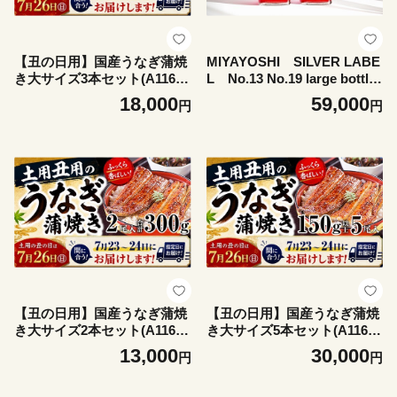
【丑の日用】国産うなぎ蒲焼
MIYAYOSHI SILVER LABE
き大サイズ3本セット(A1167-
L No.13 No.19 large bottle
1)
2P SET(A1111-1)
18,000
59,000
円
円
【丑の日用】国産うなぎ蒲焼
【丑の日用】国産うなぎ蒲焼
き大サイズ2本セット(A1166-
き大サイズ5本セット(A1169-
1)
1)
13,000
30,000
円
円