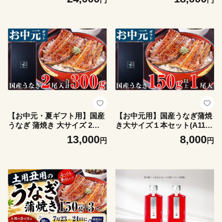
【お中元・夏ギフト用】国産
【お中元用】国産うなぎ蒲焼
うなぎ 蒲焼き 大サイズ 2本
き大サイズ１本セット(A1177
合計300g以上(A1178-1)
-1)
13,000
8,000
円
円