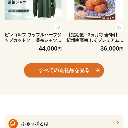
ピンゴルフ ワッフルハーフジ
【定期便・3ヵ月毎 全3回】
ップカットソー 長袖シャツ
紀州南高梅 しそプレミアム 8
カーキ Mサイズ
50g ［YM14］
44,000
36,000
円
円
すべての返礼品を見る
ふるラボとは