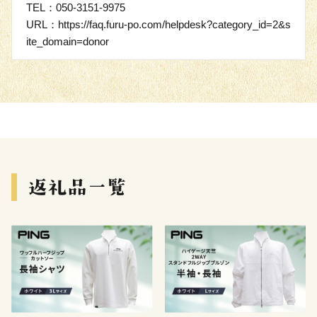
TEL：050-3151-9975
URL：https://faq.furu-po.com/helpdesk?category_id=2&s
ite_domain=donor