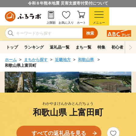
令和８年熊本地震 災害支援寄付受付について
上限額
お気に入り
カート
メニュー
検索
トップ
ランキング
返礼品一覧
まち一覧
特集
初心者ガイド
ホーム
まちから探す
近畿地方
和歌山県
和歌山県上富田町
わかやまけんかみとんだちょう
和歌山県 上富田町
すべての返礼品を見る