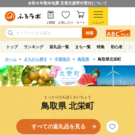
令和８年熊本地震 災害支援寄付受付について
上限額
お気に入り
カート
メニュー
検索
トップ
ランキング
返礼品一覧
まち一覧
特集
初心者ガイド
ホーム
まちから探す
中国地方
鳥取県
鳥取県北栄町
とっとりけんほくえいちょう
鳥取県 北栄町
すべての返礼品を見る