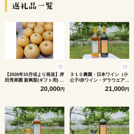
【2026年10月頃より発送】岸
３１０農園・日本ワイン（小
田秀果園 新興梨(ギフト用) 5k
公子/赤ワイン・デラウエア/
g
オレンジワイン セット） ワ
20,000
21,000
円
円
イン 酒 お酒 国産 赤ワイン
オレンジワイン 2025年 ワイ
ンセット ワイン飲み比べ 飲
み比べ ぶどう ブドウ 葡萄 鳥
取県 北栄町 おすすめ 人気