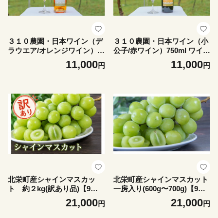
３１０農園・日本ワイン（デ
３１０農園・日本ワイン（小
ラウエア/オレンジワイン）7
公子/赤ワイン）750ml ワイン
50ml ワイン 酒 お酒 国産 オ
赤ワイン 2025年 酒 お酒 国産
11,000
11,000
円
円
レンジワイン 2025年 ぶどう
ぶどう ブドウ 葡萄 鳥取県 北
ブドウ 葡萄 鳥取県 北栄町 お
栄町 おすすめ 人気
すすめ 人気
北栄町産シャインマスカッ
北栄町産シャインマスカット
ト 約２kg(訳あり品)【9月
一房入り(600g〜700g)【9月
上旬以降お届け】
上旬以降お届け】
21,000
21,000
円
円