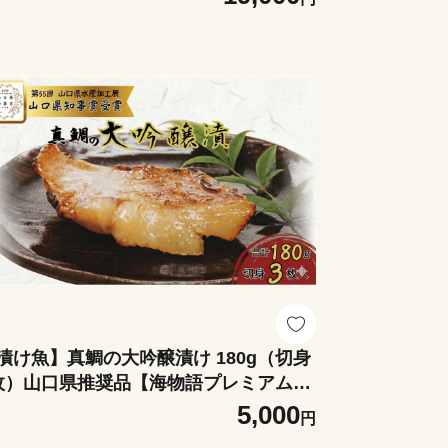
漬け魚】真鯛の大吟醸漬け 180g（切身
枚）山口県推奨品【海物語プレミアム】
凍 おかず 焼き魚
5,000
円