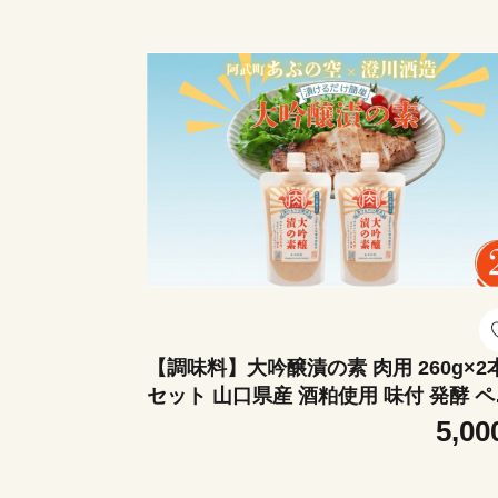
【調味料】大吟醸漬の素 肉用 260g×2
セット 山口県産 酒粕使用 味付 発酵 ペ
スト
5,00