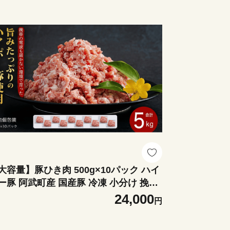
大容量】豚ひき肉 500g×10パック ハイ
ー豚 阿武町産 国産豚 冷凍 小分け 挽肉
ンチ ストック
24,000
円