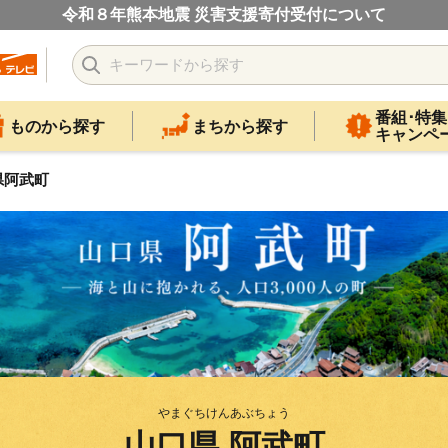
令和８年熊本地震 災害支援寄付受付について
番組･特集
ものから探す
まちから探す
キャンペ
県阿武町
やまぐちけんあぶちょう
山口県 阿武町