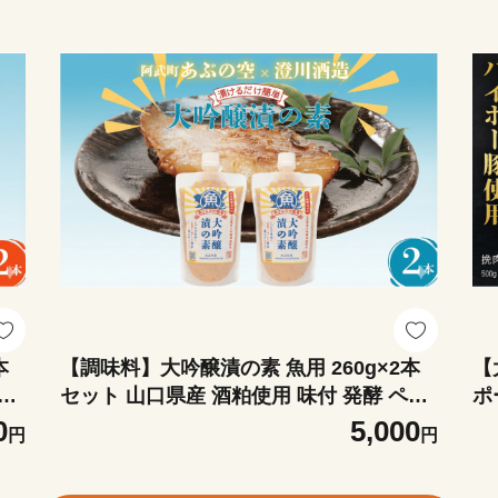
本
【調味料】大吟醸漬の素 魚用 260g×2本
【
ー
セット 山口県産 酒粕使用 味付 発酵 ペー
ポ
スト
ミ
0
5,000
円
円