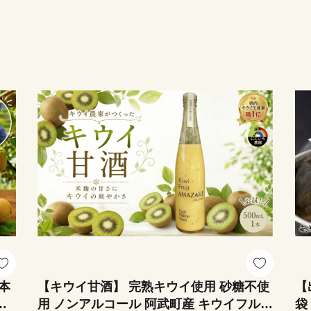
6本
【キウイ甘酒】 完熟キウイ使用 砂糖不使
【
ビ
用 ノンアルコール 阿武町産 キウイフルー
袋