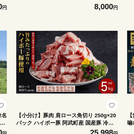
ツ 果物 飲料 甘酒 ドリンク
統
0
8,000
円
円
2名
【小分け】豚肉 肩ロース角切り 250g×20
【
触れ
パック ハイポー豚 阿武町産 国産豚 冷凍
噛
能！
詰め合わせセット 便利
和
0
25,998
円
円