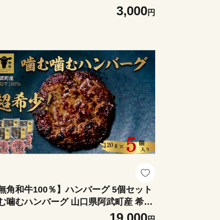
製法 椎茸 昆布 鰹 万能だし 食卓
3,000
円
無角和牛100％】ハンバーグ 5個セット
む噛むハンバーグ 山口県阿武町産 希少
牛 岩塩と山椒のみ
19,000
円