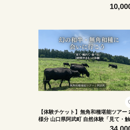
タミン 朝食 補給
10,00
【体験チケット】無角和種堪能ツアー 
様分 山口県阿武町 自然体験「見て・
て・食べる」を2時間半でまるっと堪
34,00