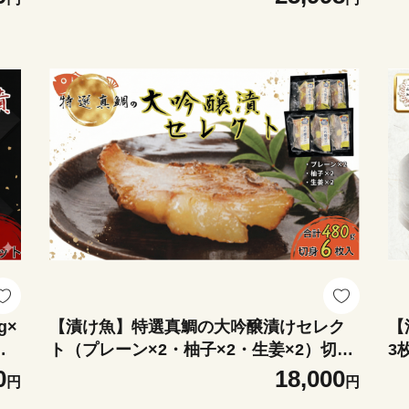
g×
【漬け魚】特選真鯛の大吟醸漬けセレク
【
か
ト（プレーン×2・柚子×2・生姜×2）切身
3
6切れ 480g 詰合せ 食べ比べ 冷凍 おかず
冷
0
18,000
円
円