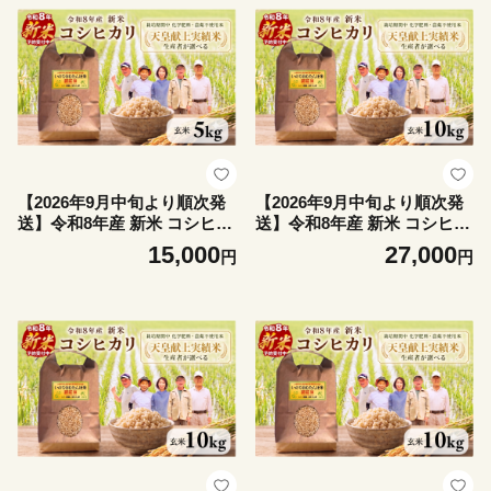
松島 上王子特質米 5kg
【2026年9月中旬より順次発
【2026年9月中旬より順次発
送】令和8年産 新米 コシヒカ
送】令和8年産 新米 コシヒカ
リ 5kg（玄米） 天皇献上米
リ 10kg（玄米） 天皇献上米
15,000
27,000
円
円
(栽培期間中）化学肥料・農
(栽培期間中）化学肥料・農
薬不使用米 玄米 こめ ご飯 備
薬不使用米 玄米 こめ ご飯 備
蓄米 ごはん 環境 に優しい 小
蓄米 ごはん 環境 に優しい 小
松島 上王子特質米 5kg
松島 上王子特質米 10kg