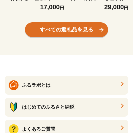
冷凍 焼きたて もちもちベー
国産 牛たん 牛肉 焼肉用 薄切
17,000
29,000
円
円
グル 便利 詰め合わせ 朝食 お
り 牛タン 牛肉 焼き肉 BBQ
やつ ぱん 国産小麦 食べ比べ
薄切り ぎゅうたん スライス
自家製 個包装 人気 小松島市
冷凍 徳島 小松島
すべての返礼品を見る
ふるラボとは
はじめてのふるさと納税
よくあるご質問