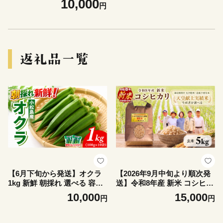
10,000
円
おすすめ フルーツ 四国 徳島
小松島 【送料無料】 産地 直
送 新鮮 夏 アイス シャーベッ
ト ソフトクリーム ジュース
スムージー ヨーグルト 朝食
旬 ふるさと納税ブルーベリ
ー ふるさとブルーベリー 美
容 ダイエット 美肌 ビタミン
ポリフェノール アサイー と
一緒に 忙しい 朝 に おすすめ
【6月下旬から発送】オクラ
【2026年9月中旬より順次発
1kg 新鮮 朝採れ 選べる 容量
送】令和8年産 新米 コシヒカ
小分け おくら 朝どれ 野菜 夏
リ 5kg（玄米） 天皇献上米
10,000
15,000
円
円
夏野菜 旬 サラダ 冷蔵 農地直
(栽培期間中）化学肥料・農
送 国産 小松島市
薬不使用米 玄米 こめ ご飯 備
蓄米 ごはん 環境 に優しい 小