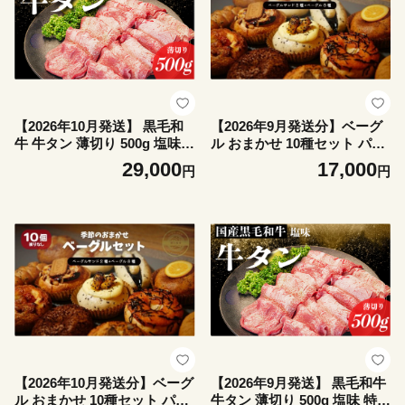
【2026年10月発送】 黒毛和
【2026年9月発送分】ベーグ
牛 牛タン 薄切り 500g 塩味
ル おまかせ 10種セット パン
特選 国産 牛たん 牛肉 焼肉用
冷凍 焼きたて もちもちベー
29,000
17,000
円
円
薄切り 牛タン 牛肉 焼き肉 B
グル 便利 詰め合わせ 朝食 お
BQ 薄切り ぎゅうたん スラ
やつ ぱん 国産小麦 食べ比べ
イス 冷凍 徳島 小松島
自家製 個包装 人気 小松島市
【2026年10月発送分】ベーグ
【2026年9月発送】 黒毛和牛
ル おまかせ 10種セット パン
牛タン 薄切り 500g 塩味 特選