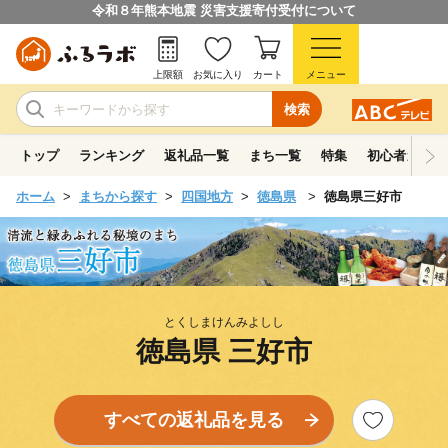
令和８年熊本地震 災害支援寄付受付について
上限額
お気に入り
カート
メニュー
検索
トップ
ランキング
返礼品一覧
まち一覧
特集
初心者ガイド
ホーム
まちから探す
四国地方
徳島県
徳島県三好市
とくしまけんみよしし
徳島県 三好市
すべての返礼品を見る