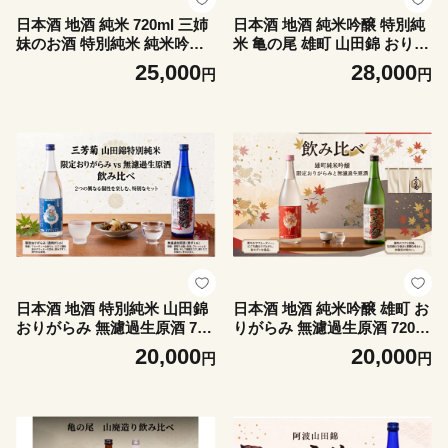
日本酒 地酒 純米 720ml 三姉
日本酒 地酒 純米吟醸 特別純
妹のお酒 特別純米 純米吟醸
米 亀の尾 雄町 山田錦 おりが
純米大吟醸 三芳菊 酒 ギフト
らみ 山廃造り 720ml 三芳菊
25,000
28,000
円
円
お酒 sake さけ 地酒 母の日
酒 ギフト お酒 sake さけ 地
父の日 お正月 贈答品 プレゼ
酒 母の日 父の日 お正月 贈答
ント 贈り物 お取り寄せ 三芳
品 プレゼント 贈り物 お取り
菊酒造 徳島県 三好市 みよし
寄せ 三芳菊酒造 徳島県 三好
miyoshi 胡春 織絵 綾音 飲み
市 みよし miyoshi 酒米 酒米
比べ ３本セット
飲み比べ ３本セット
日本酒 地酒 特別純米 山田錦
日本酒 地酒 純米吟醸 雄町 お
おりがらみ 無濾過生原酒 720
りがらみ 無濾過生原酒 720ml
ml 三芳菊 酒 ギフト お酒 sak
三芳菊 酒 ギフト お酒 sake
20,000
20,000
円
円
e さけ 地酒 母の日 父の日 お
さけ 地酒 母の日 父の日 お正
正月 贈答品 プレゼント 贈り
月 贈答品 プレゼント 贈り物
物 お取り寄せ 三芳菊酒造 徳
お取り寄せ 三芳菊酒造 徳島
島県 三好市 みよし miyoshi
県 三好市 みよし miyoshi 酒
酒米 飲み比べ２本セット
米 飲み比べ２本セット