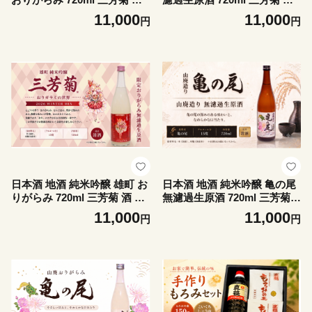
ギフト お酒 sake さけ 地酒
ギフト お酒 sake さけ 地酒
11,000
11,000
円
円
母の日 父の日 お正月 贈答品
母の日 父の日 お正月 贈答品
プレゼント 贈り物 お取り寄
プレゼント 贈り物 お取り寄
せ 三芳菊酒造 徳島県 三好市
せ 三芳菊酒造 徳島県 三好市
みよし miyoshi 酒米
みよし miyoshi 酒米
日本酒 地酒 純米吟醸 雄町 お
日本酒 地酒 純米吟醸 亀の尾
りがらみ 720ml 三芳菊 酒 ギ
無濾過生原酒 720ml 三芳菊
フト お酒 sake さけ 地酒 母
酒 ギフト お酒 sake さけ 地
11,000
11,000
円
円
の日 父の日 お正月 贈答品 プ
酒 母の日 父の日 お正月 贈答
レゼント 贈り物 お取り寄せ
品 プレゼント 贈り物 お取り
三芳菊酒造 徳島県 三好市 み
寄せ 三芳菊酒造 徳島県 三好
よし miyoshi 酒米
市 みよし miyoshi 酒米