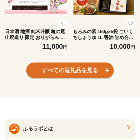
日本酒 地酒 純米吟醸 亀の尾
もろみの素 150g×5袋 こいく
山廃造り 限定 おりがらみ 72
ちしょうゆ 1L 醤油 詰め合わ
0ml 三芳菊 酒 ギフト お酒 sa
せ 調味料 コク 濃厚 発酵調味
11,000
10,000
円
円
ke さけ 地酒 母の日 父の日
料 もろみ 麴菌 麹 昔ながらの
お正月 贈答品 プレゼント 贈
味 発酵食品 送料無料 徳島県
り物 お取り寄せ 三芳菊酒造
三好市 みよし 真鍋本家 真鶴
徳島県 三好市 みよし miyosh
醤油 濃口醬油
すべての返礼品を見る
i 酒米
ふるラボとは