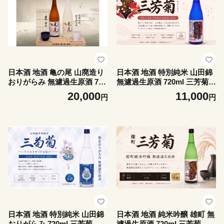
日本酒 地酒 亀の尾 山廃造り
日本酒 地酒 特別純米 山田錦
おりがらみ 無濾過生原酒 720
無濾過生原酒 720ml 三芳菊
ml 三芳菊 酒 ギフト お酒 sak
酒 ギフト お酒 sake さけ 地
20,000
11,000
円
円
e さけ 地酒 母の日 父の日 お
酒 母の日 父の日 お正月 贈答
正月 贈答品 プレゼント 贈り
品 プレゼント 贈り物 お取り
物 お取り寄せ 三芳菊酒造 徳
寄せ 三芳菊酒造 徳島県 三好
島県 三好市 みよし miyoshi
市 みよし miyoshi 酒米
酒米 飲み比べセット
日本酒 地酒 特別純米 山田錦
日本酒 地酒 純米吟醸 雄町 無
おりがらみ 720ml 三芳菊 酒
濾過生原酒 720ml 三芳菊 酒