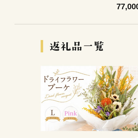
ピオーネ シャインマスカット みかん 
77,00
ご デコポン さぬきひめ せとか 果物 6
半年 デザート フルーツ定期 フルーツ
便 果物定期 果物定期便 人気果物 人気
ルーツ 香川 丸亀