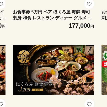
 イ
お食事券 5万円 ペア ほくろ屋 海鮮 寿司
お
れ
刺身 和食 レストラン ディナー グルメ 個
刺
貨
室 瀬戸内 日本料理 コース チケット 記念
室
0
177,000
円
円
川
日 旅行 体験 ギフト 贈答 プレゼント 香川
日
県 丸亀市
県