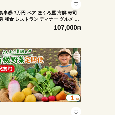
食事券 3万円 ペア ほくろ屋 海鮮 寿司
身 和食 レストラン ディナー グルメ 個
 瀬戸内 日本料理 コース チケット 記念
107,000
円
 旅行 体験 ギフト 贈答 プレゼント 香川
 丸亀市