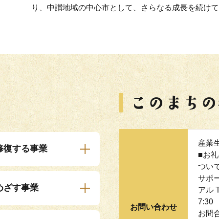
り、中讃地域の中心市として、さらなる成長を続けて
産業
修復する事業
■お
つい
サポ
めざす事業
アル T
7:3
お問い合わせ
お問合せ