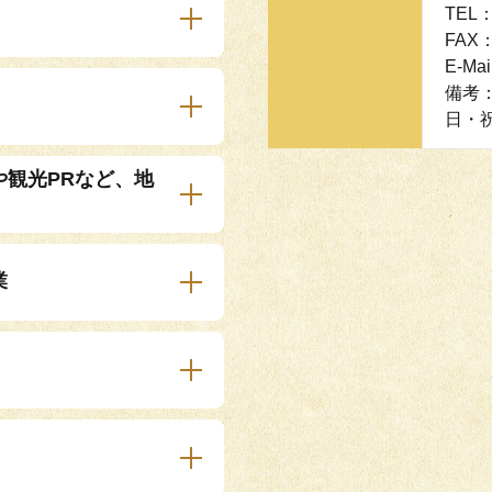
TEL：
FAX：
E-Mai
備考：
日・祝
や観光PRなど、地
業