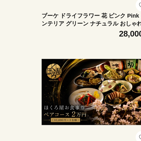
ブーケ ドライフラワー 花 ピンク Pink
ンテリア グリーン ナチュラル おしゃ
可愛い かわいい 花瓶 ハナ スワッグ 雑
28,00
日用品 リビング ギフト プレゼント 香
県 丸亀市