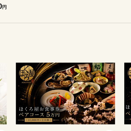
いち
0
円
回
定期
フ