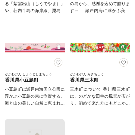
生きし、お金に不自由しないと
を有する｢結願のまち｣としても
る「紫雲出山（しうでやま）」
の島から、感謝を込めて贈りま
ちづくりを進めています。
できない場合は、善通寺市ふる
いわれています。 沖合には伊
知られ、「おもてなしの心」と
や、荘内半島の海岸線、粟島・
す～ 瀬戸内海に浮かぶ美し
さと納税コールセンターへお問
吹島などの島しょを有し、網元
「いやしの文化」を育んでいま
志々島などの島々が存在するほ
い島、小豆島の北西部にある土
い合わせください） ・ふ
が水揚げから製造までを一貫し
す。
か、古くから海上交通の要所と
庄町（とのしょうちょう）は、
るさとチョイス内ページよりダ
て行うことで鮮度にこだわって
して栄え、歴史の風情漂う仁尾
人々を魅了する美しい自然や、
ウンロード可能です。 ◇問い
生産された「伊吹いりこ」は、
の街並み、四国八十八ヶ所霊場
ギネスに認定された世界一狭い
合わせ先 善通寺市ふるさと
讃岐うどんのダシには欠かせな
の寺院があります。 また道の
海峡「土渕海峡」、潮の満ち干
納税コールセンター 電話番
いものとなっています。 近年
駅や温泉などの交流施設や海・
きで現れたり消えたりする不思
号： 050-5369-9425 メール
では、テレビアニメ『結城友奈
里・山の幸を活かしたマルシェ
議な砂の道「エンジェルロー
アドレス： zentsuji-
は勇者である』の作品舞台のモ
も盛んに行われています。 近
ド」、壺井栄の名作「二十四の
furusato@sigma-jp.co.jp 受
デルとして、2018年、2019年
年ではSNSをきっかけに多くの
瞳」の平和の群像などの観光ス
かがわけん しょうどしまちょう
かがわけん みきちょう
付時間： 9:00～17:00 （土日
と２年続いて「訪れてみたい日
香川県小豆島町
香川県三木町
人が訪れるようになった父母ヶ
ポットが数多くあり、ドラマや
祝祭日とお盆、年末年始は休み
本のアニメ聖地88」に選ばれま
浜（ちちぶがはま）ですが、そ
映画のロケ地にもなっていま
小豆島町は瀬戸内海国立公園に
三木町について 香川県三木町
となります。 休み中にい
した（一般社団法人 アニメツ
の景観は古くから地元の皆さん
す。 明治時代に日本で唯一
浮かぶ小豆島の東に位置する、
は、のどかな田舎の風景が広が
ただいたメールは、休み明けに
ーリズム協会実施）。 また、
の手によって守られてきまし
根付けに成功した「オリー
海と山の美しい自然に恵まれた
り、初めて来た方にもどこか懐
お返事させていただきます）
SNSをきっかけに、市内と美し
た。 ７つの町が合併し誕生し
ブ」、江戸時代から受け継がれ
町です。 壺井栄の小説を基に
かしい雰囲気を感じさせる場所
◇特例申請書の送付先 郵送
い瀬戸内海が一望できる高屋神
た三豊市では様々な文化、歴史
る「醤油」、日本の三大生産地
し再映画化されたセットを保存
です。 田舎だけれど田舎じゃ
時の宛名書きは以下のようにお
社本宮の鳥居が『天空の鳥居』
が多様に存在しています。 近
にもなっている「そうめん」、
した二十四の瞳映画村、日本三
ない。そんな我が町の夢は「子
願いいたします。 〒683-
として注目されるなど、「瀬戸
年は国内のみならず海外からも
日本一の生産量を誇る「ごま
大渓谷美に数えられる寒霞渓、
育て日本一のまち」をつくるこ
0812 鳥取県米子市角盤町1-
内国際芸術祭」や「日本学生ト