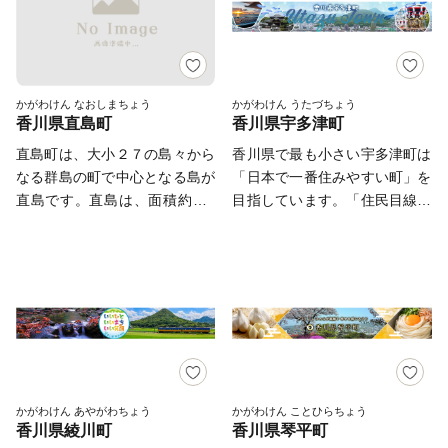
多くのお客様が訪れています
油」、小豆島産オリーブのしぼ
18世紀頃より伝承されてきてい
と。 知名度もない、予算も少
27-2 GOOD BLESS GARDEN
ライアスロン選手権」の開催地
が、三豊市をこれからもっと多
り果実を配合した特別な餌『オ
る農村歌舞伎舞台など、数多く
ない町ですが、本気で挑戦する
4F（株式会社エッグ内） 香
としても、日本全国の方々に訪
くの方に知ってもらい、その魅
リーブ飼料』で育てられた「小
の観光スポットを有していま
『三木町』に、あたたかいご支
川県善通寺市ふるさと納税書類
れていただいております。 ぜ
力を感じてもらいたいと思いま
豆島オリーブ牛」、全国発信を
す。 醤油、佃煮、そうめんな
援をお願いいたします。 まず
受付窓口 行 【重要 寄附
ひ一度、観音寺市にいらっしゃ
す。
目指す小豆島のブランド鱧
どの伝統産業、日本におけるオ
は、ふるさと納税の返礼品を通
金税額控除に係る申告特例申請
かがわけん なおしまちょう
かがわけん うたづちょう
いませんか。心癒される時間を
「小豆島 島鱧（しょうどしま
香川県直島町
香川県宇多津町
リーブ発祥の地、小豆島でつく
じて、そしていつか実際に訪れ
書在中】 ※本市は、ワンス
過ごしていただけると思いま
しまはも）」など、豊かな自然
られるオリーブオイルなど、食
て。 どんな形でもかまいませ
トップ特例申請書の受付等を
直島町は、大小２７の島々から
香川県で最も小さい宇多津町は
す。 ※返礼品の受領は一時所
で育まれたおいしいものがいっ
と文化と歴史が交差する魅力あ
ん。 三木町の魅力にぜひ触れ
（株）エッグに委託しておりま
なる群島の町で中心となる島が
「日本で一番住みやすい町」を
得として課税対象になります。
ぱい。 先人が築いた伝統的
ふれる町です。
てみてください。 ■お礼品の配
す。
直島です。直島は、面積約８?
目指しています。「住民目線」
詳しくは、国税庁HPをご覧く
な行事や歴史的な景観を守り、
送について ・お礼品の在庫状
の小さな島ですが、産業はの
「町民ファースト」「住民主体
ださい。
後世へと継承していくには、
況により、お礼品ページ内表記
り・ハマチの養殖や金・銀・銅
のまちづくり」を大切にし、特
「ふるさとを大切にしたい」
のお届け時期以上に時間を頂戴
の製錬で金の生産量は日本一と
に子育て世代には「ベビー用品
「ふるさとの発展に貢献した
する場合がございますので、ご
なっています。ここ数年は、
レンタル」や、ひとり親家庭を
い」という皆さまの貴重な応援
理解の程よろしくお願いいたし
「アートの島」として有名にな
サポートする「子ども食堂」な
が不可欠です。皆さまからいた
ます。 ・お送りいたしました
り、国内外からの観光客も増え
ど積極的に取り組んでいます。
だきましたご厚意は、土庄町が
お礼品は確実にお受取りくださ
ています。アート作品は町内に
子育てに便利な「新しい町並
掲げるまちづくりのテーマの各
い。長期不在等寄附者様事由に
点在していますので、アート鑑
み」と、ノスタルジックで趣き
事業に対する貴重な財源として
よる返送、劣化、においては再
賞にぜひ、直島へお越し下さ
ある「古い町並み」が、総面積
かがわけん あやがわちょう
かがわけん ことひらちょう
活用させていただきます。みな
送はできません。 ・一部離島
香川県綾川町
香川県琴平町
い。
8.1km²の中でコンパクトに融合
さまの生まれ育ったふるさとの
にはクール便でのお届けが出来