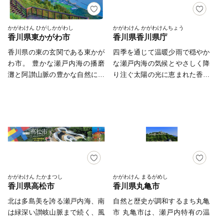
かがわけん ひがしかがわし
かがわけん かがわけんちょう
香川県東かがわ市
香川県香川県庁
香川県の東の玄関である東かが
四季を通じて温暖少雨で穏やか
わ市。 豊かな瀬戸内海の播磨
な瀬戸内海の気候とやさしく降
灘と阿讃山脈の豊かな自然に囲
り注ぐ太陽の光に恵まれた香川
まれたどこか懐かしさが残る街
県。 ご寄付をいただいた方へ
並みは、訪れる人をほっとさ
のお礼の気持ちとして、恵まれ
せ、そこには、暖かい笑顔で出
た気候と古来受け継がれてきた
迎えてくれる人たちが住んでい
伝統により生み出された県産品
ます。 また、日本で初めて
を贈呈します。
ハマチの養殖に成功し、全国の
ハマチ養殖発祥地としても知ら
れており、地場産業である手袋
生産は、全国シェアの90パーセ
かがわけん たかまつし
かがわけん まるがめし
香川県高松市
香川県丸亀市
ント以上を占めており、そこで
作られる手袋は、各界から絶大
北は多島美を誇る瀬戸内海、南
自然と歴史が調和するまち丸亀
な信頼を得ています。今もな
は緑深い讃岐山脈まで続く、風
市 丸亀市は、瀬戸内特有の温