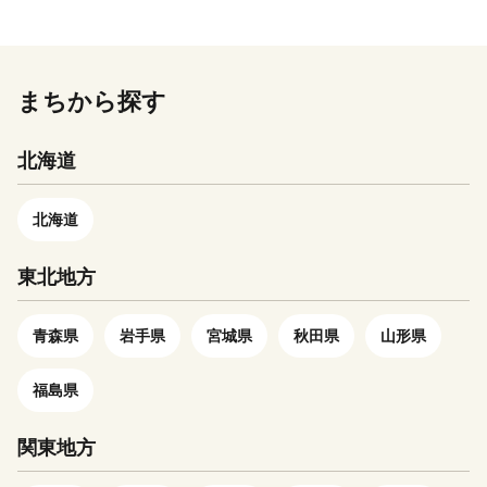
す。 本町では、皆様からいた
在、官民が連携したタウンプロ
おり、自然にあふれた風景が広
特例申請書送付先】 〒885-
だいたふるさと寄附金（ふるさ
モーション活動にも力を入れて
がっています。 国内最大級
0078 住所：宮崎県都城市宮丸
と納税）を、まちの施策の重要
まちづくりを進めておりますの
のため池「満濃池」や四国唯一
町3070-1 宛先：三木町ふるさ
な財源として効果的に活用させ
で、皆様からの温かいご支援の
の国営公園「国営讃岐まんのう
と納税ワンストップ受付センタ
まちから探す
ていただきます。 本町へのご
ほど、どうぞよろしくお願いし
公園」が立地しており、また本
ー 行 ※ワンストップ特例申請
支援をお願い申し上げます。
ます！！ ※下記の注意事項を
町ではひまわりの栽培にも力を
受付を外部委託しています。
北海道
ご理解の上、寄附のお申し込み
入れています。見頃の季節には
をお願いします。 １．申込者
あたり一面に広がるひまわり畑
情報にご入力いただいた内容を
を一目見ようと県内外問わず多
北海道
寄附者の住民票情報とみなしま
くの方々が訪れています。その
すので、入力誤りがないかご確
ひまわりを活用して種を搾油し
東北地方
認ください。 ２．返礼品は各
た「ひまわり油」、その搾りか
事業者からの発送となるため、
すを食べた「ひまわり牛」等の
必要な個人情報を各生産者・事
商品開発も行っています。
青森県
岩手県
宮城県
秋田県
山形県
業者に通知しますが、この情報
「元気まんまん まんのう町～
は返礼品の発送のみに使用させ
水と緑がひとを育み支えあうま
福島県
ていただきます。 ３．入金確
ち～」を町の将来像に据え、
認後、準備でき次第の発送とな
「地域のつながりを大切にする
関東地方
ります。複数の返礼品をお選び
まちづくり」を進めてまいりま
の場合、到着が別々となりま
すので、皆様方のあたたかいご