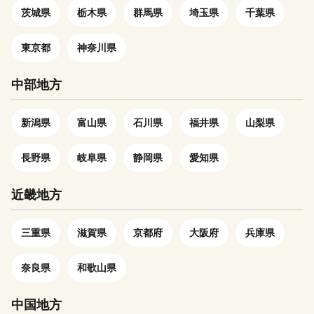
茨城県
栃木県
群馬県
埼玉県
千葉県
す。（配送日・時間等の指定は
支援お待ちしております。 ー
できません。） ４．返礼品発
ーーーーーーーーーーーーーー
送時、長期不在等でお受取りで
ーーーーーーーーーー 《返礼
東京都
神奈川県
きず、返送された場合、再度の
品のお申込みについて》 返礼
発送はいたしかねます。 ５．
品のお申込みにつきましては必
中部地方
万が一、返礼品に関してトラブ
ず下記内容をご確認いただき、
ルが発生した場合、返礼品提供
ご了承の上お申込みいただけま
新潟県
富山県
石川県
福井県
山梨県
事業者情報共有させていただ
すようお願いいたします。 ・
き、当該事業者が直接対応をさ
フルーツ・野菜等の返礼品につ
長野県
岐阜県
静岡県
愛知県
せていただきます。 【寄附金
いて 天災・天候等の諸事情の
受領証明書について】 ご入
影響による収穫量の激減、著し
金確認後、申込者情報に記載の
い品質問題などが生じた場合に
近畿地方
ご住所へ、2～3週間程度で発送
は発送順延、発送不可となる場
致します。 【ワンストップ特
合がございます。 発送不可と
三重県
滋賀県
京都府
大阪府
兵庫県
例申請について（令和7年分の
なった場合には別の返礼品を代
寄付）】 お申込時にワンス
品としてお送りするなどの対応
奈良県
和歌山県
トップ特例申請書の郵送を希望
をさせていただきます。 ・寄
された方には、通常、入金確認
附者様ご都合での受取不可につ
中国地方
後1～2週間以内に寄附金受領証
いて 長期不在など、寄附者様