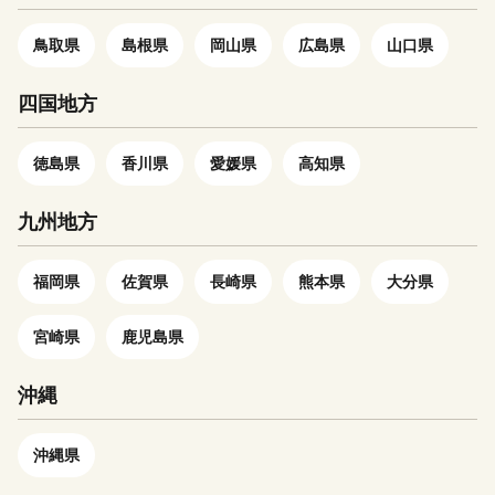
明書と併せて住民票住所へお送
のご都合でお受け取りできなか
りしております。 必要事項を
った場合の再送はいたしかねま
鳥取県
島根県
岡山県
広島県
山口県
ご記入いただき、必要書類と併
す。 お受け取りできない期間
せてご返送ください。 ※12月
があらかじめわかっている場合
四国地方
中はこの限りではございませ
には、お手数ですがお申し込み
ん。 〇申請書様式・必要添付
時に「備考欄」へご記入いただ
書類・記入方法
徳島県
香川県
愛媛県
き、必ずお知らせください。
高知県
https://www.furusato-
・寄附申し込みのキャンセル、
tax.jp/about/onestop?footer 〇
返礼品の変更・返品はできませ
九州地方
送付先 〒764－
ん。 ーーーーーーーーーーー
8501 香川県仲多度郡多度津
ーーーーーーーーーーーーーー
福岡県
佐賀県
長崎県
熊本県
大分県
町栄町三丁目３番９５号
《お問合せについて》 本サイ
多度
トの運営は、LR株式会社が行
宮崎県
鹿児島県
津町政策課 ふるさと納税担
っております。 お電話及びメ
当 宛 〇提出期限 令和9年
ールは、当社がご対応いたしま
1月10日（必着）
す。 TEL：0570-000493
沖縄
MAIL：mannou@lrinc.jp 営業
時間：平日9時～17時 ※土日祝
沖縄県
祭日はお休みをいただきます。
メールの返信は翌営業日となり