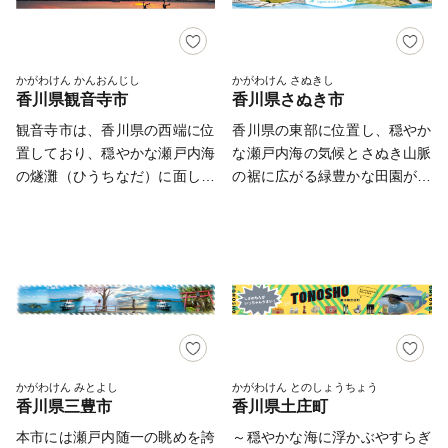
台、約500本の桜が咲き乱れ、
品！善通寺市産・讃岐もち麦
県下でも有数の桜の名所として
「ダイシモチ」 ・お取り寄せ
有名な常盤公園、山城の歴史が
で大人気！「モンブラン」 な
残る城山、讃岐富士と称される
ど、たくさんのおすすめのお礼
かがわけん かんおんじし
かがわけん さぬきし
香川県観音寺市
香川県さぬき市
飯野山などがあり、海に山に自
の品をご用意しております。
然豊かな土地柄です。 坂出市
ふるさと納税を通して、善通寺
観音寺市は、香川県の西端に位
香川県の東部に位置し、穏やか
は、かつては「塩のまち」「塩
市の魅力を感じていただければ
置しており、穏やかな瀬戸内海
な瀬戸内海の気候とさぬき山脈
の積み出し港」として栄え、戦
幸いです。 【ワンストップ特
の燧灘（ひうちなだ）に面して
の裾に広がる緑豊かな田園が織
後の高度経済成長期には、塩田
例申請についてのお知らせ】
います。 名勝「琴弾公園」の
り成す、美しい自然景観を有す
跡地を活用した港湾開発や番の
オンラインワンストップ申請を
有明浜は、「日本の渚百選」及
る市です。 白砂青松で知られ
州地区の埋め立て等により、全
ぜひご利用ください。 ◇オン
び「日本の夕日百選」に認定さ
る瀬戸内海国立公園・津田の松
国有数の「港湾工業都市」へと
ラインによるワンストップ特例
れており、本市のシンボルとも
原、江戸の奇才、平賀源内を輩
変貌を遂げました。 その後の
申請 「自治体マイペー
言える銭形砂絵「寛永通宝」が
出した土地柄など、歴史的観光
瀬戸大橋開通や四国横断自動車
ジ」 をご利用いただけます。
描かれています。1633年に藩
資源にも恵まれているほか、市
道の整備等により、現在では、
（初回利用時には、アカウン
主の生駒高俊公を迎えるために
内には四国霊場八十八ヵ所のう
本州と四国を結ぶ鉄道網及び高
ト登録の必要があります。）
一夜にして作られたと伝えられ
ち、四国遍路を締めくくる三つ
速道路網の「要衝」として、そ
◇紙様式によるワンストップ特
ているこの巨大な砂絵は、東西
の札所（いわゆる「上がり三箇
かがわけん みとよし
かがわけん とのしょうちょう
の存在価値を高めており、次代
例申請 ご自身で様式をダウ
香川県三豊市
香川県土庄町
122ｍ、南北90ｍ、周囲345ｍ
寺」）、86番札所志度寺、87
を担う若い世代から「住みたい
ンロードし、申請ください。
もあり、これを見れば健康で長
番札所長尾寺、88番札所大窪寺
本市には瀬戸内随一の眺めを誇
～穏やかな海に浮かぶやすらぎ
まち」として選ばれる新たなま
（ご自身でのダウンロードが