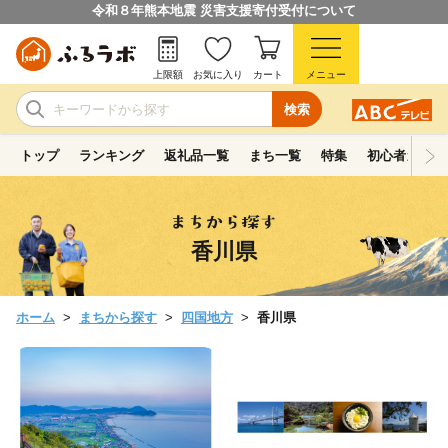
令和８年熊本地震 災害支援寄付受付について
上限額
お気に入り
カート
メニュー
検索
トップ
ランキング
返礼品一覧
まち一覧
特集
初心者ガイド
香川県
ホーム
まちから探す
四国地方
香川県