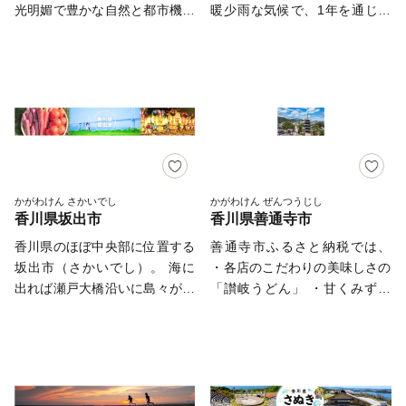
お、昔からの伝統製法を守り、
光明媚で豊かな自然と都市機能
暖少雨な気候で、1年を通じて
作り続けられている和三盆糖な
が調和した海園・田園都市とし
暮らしやすく、美しい瀬戸内
ど、技術、伝統、文化を守る自
ての魅力と特質を有していま
海、讃岐平野に広がるのどかな
然環境豊かな市です。 東か
す。 温暖な気候に恵まれ、
田園風景など、自然と歴史文化
がわ市では、自然豊かな土地で
災害が比較的少なく暮らしやす
が融合したまちです。高さ日本
生まれた農産物、確かな技術で
い地域特性をいかしながら、産
一の石垣の上に鎮座して400年
作られた自慢の逸品をお届けし
業振興、観光振興、文化芸術、
の歴史を刻む丸亀城は、丸亀市
ています。 いただいたご寄
スポーツなどの活動を活性化さ
のシンボルでもあり、市民の憩
付は、子どものため、地域のた
せ、全ての人が心豊かに暮らせ
いの場にもなっています。 豊
め、伝統文化の継承のためなど
る「活力にあふれ 創造性豊か
かな自然と長い歴史、そこで培
かがわけん さかいでし
かがわけん ぜんつうじし
に有効に使わせていただきま
香川県坂出市
香川県善通寺市
な 瀬戸の都・高松」を目指し
われてきた多様な文化や特産品
す。
ています。
など多くの資源に恵まれてお
香川県のほぼ中央部に位置する
善通寺市ふるさと納税では、
り、中讃地域の中心市として、
坂出市（さかいでし）。 海に
・各店のこだわりの美味しさの
さらなる成長を続けています。
出れば瀬戸大橋沿いに島々が連
「讃岐うどん」 ・甘くみずみ
なり、瀬戸内海国立公園の美し
ずしい！香川県オリジナル品種
い景観を見せます。 郊外に
のアスパラガス「さぬきのめざ
は、快適なドライブが楽しめる
め」 ・ご飯にもお酒にもあ
五色台スカイラインや、崇徳上
う！香川名物「骨付鳥」 ・美
皇ゆかりの白峯寺を有する五色
味しくて大容量の機能性表示食