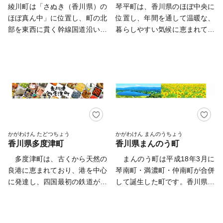
している町。全国的にも数少な
綾川町は「さぬき（香川県）の
琴平町は、香川県のほぼ中央に
みならず、「心のふるさと」や
ませんのでご注意ください。
いこの生活環境こそ、自慢でき
ほぼ真ん中」に位置し、町の北
位置し、年間を通して温暖な、
「第二のふるさと」として、土
・ヤマト運輸様の転送料につき
るポイントです。 通勤・通学
部を東西に貫く幹線国道沿いに
暮らしやすい気候に恵まれてお
庄町を応援していただけました
まして お届け先を変更（転
をはじめ、関西圏等へのアクセ
は、大型商業施設が出店する商
り、まちは四季ごとに桜、つつ
ら幸いです。 〇ふるさと納税
送）する場合、転送料金は、ご
ス面における公共交通機関の利
用地域を形成しています。ま
じ、もみじ等の花や緑に彩られ
御礼特典制度〇 土庄町では、
贈答用の場合でもお届け先様の
便性に優れていることも特徴で
た、中央部はのどかな田園風景
ます。 また、「讃岐のこんぴ
「ふるさと納税」を5千円以上
ご負担となります。ご住所にお
す。新しい町並みで都会的な暮
が広がり、豊かな自然が残る南
らさん」で有名な金刀比羅宮の
された方にふるさと納税御礼品
間違いがないか十分にご確認の
らしをするも良し、古い町並み
部の山間地域へとつながる、街
門前町として栄えてきた歴史と
として、寄付額に応じて町の特
上ご注文ください。 尚、お届
で歴史を感じながら暮らすも良
と田舎が程よく調和した町で
文化があり、そうした歴史に彩
産品を贈呈いたします。 返礼
け先様が住所不明で配達ができ
し、生活スタイルに合わせた住
す。これらすべての良さを活か
られた名所旧跡を訪ねる観光客
品の送付は、町外にお住まいの
ない場合は、送り状記載のご依
環境を選ぶことができる！それ
し、誰もが生き生きと幸せに笑
を国内外より年間約250万人以
方に限らせていただきます。
頼主様に返送させていただきま
が世代を問わず選ばれている理
顔で住み続けることができる
上集める四国を代表する観光地
お礼の品は、随時増設しており
かがわけん たどつちょう
かがわけん まんのうちょう
す。 ■ワンストップ特例申請書
由の１つだと考えております。
香川県多度津町
香川県まんのう町
「まちづくり」に頑張りますの
でもあります。 現在、琴平町
ます。 土庄町のふるさと納税
入金確認後、注文内容確認画面
で、是非とも綾川町を応援して
では「小さくても、みんなが笑
は年に何度でもお申込みいただ
多度津町は、古くから天然の
まんのう町は平成18年3月に
の【注文者情報】に記載の住所
下さい。
顔で、幸せを感じるまち」を基
けます。
良港に恵まれており、港を中心
琴南町・満濃町・仲南町が合併
へ申込完了日から30日程度で発
本理念として掲げ、住民はもと
に発達し、四国最初の鉄道が開
して誕生した町です。香川県南
送いたします。 （返信封筒あ
より訪れるすべての人々がずっ
通したことで、鉄道と港の利点
西部の中山間地域に位置し、南
り・切手必要） ※確定申告を
と住みたい、住んでみたいと思
を活かした西讃交通の要衝とし
は大川山を中心に阿讃山脈が広
される方は特例申請の必要はご
えるまちづくりを目指していま
て発展してきました。 現
がり、中央部を土器川が流れて
ざいません。 【ワンストップ