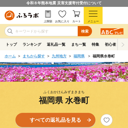
令和８年熊本地震 災害支援寄付受付について
上限額
お気に入り
カート
メニュー
検索
トップ
ランキング
返礼品一覧
まち一覧
特集
初心者ガイド
ホーム
まちから探す
九州地方
福岡県
福岡県水巻町
ふくおかけんみずまきまち
福岡県 水巻町
すべての返礼品を見る