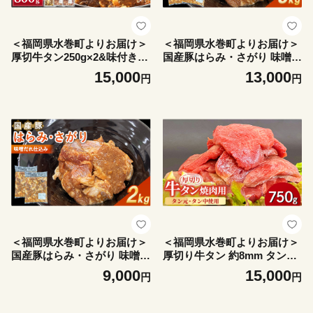
＜福岡県水巻町よりお届け＞
＜福岡県水巻町よりお届け＞
厚切牛タン250g×2&味付き牛
国産豚はらみ・さがり 味噌だ
ハラミ300g×1セット 下味付
れ仕込み3kg 下味付き 焼肉
15,000
13,000
円
円
き 焼肉用_牛タン 牛ハラミ
用_国産豚 豚はらみ 豚さがり
厚切り 味付き 冷凍 焼肉用 人
味噌だれ 冷凍 小分け 焼肉用
気 おすすめ 美味しい【17256
人気 おすすめ 美味しい【171
84】
9000】
＜福岡県水巻町よりお届け＞
＜福岡県水巻町よりお届け＞
国産豚はらみ・さがり 味噌だ
厚切り牛タン 約8mm タン
れ仕込み2kg 下味付き 焼肉
元・タン中使用750g 下味付
9,000
15,000
円
円
用_国産豚 豚はらみ 豚さがり
き 焼肉用 冷凍_牛タン 厚切
味噌だれ 冷凍 小分け 焼肉用
り タン元 タン中 スリット入
人気 おすすめ 美味しい【171
り 冷凍 焼肉用 人気 おすすめ