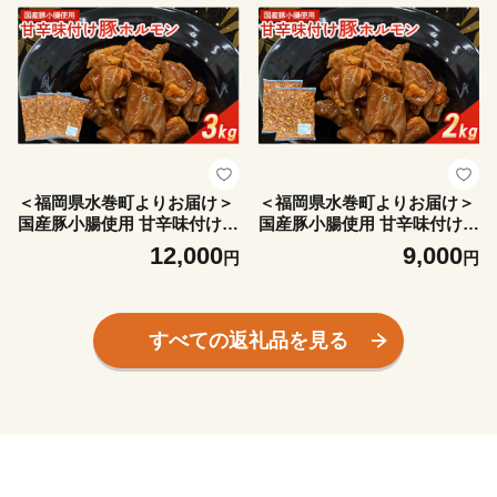
8999】
美味しい【1718475】
＜福岡県水巻町よりお届け＞
＜福岡県水巻町よりお届け＞
国産豚小腸使用 甘辛味付け豚
国産豚小腸使用 甘辛味付け豚
ホルモン 3kg 下味付き 焼肉
ホルモン 2kg 下味付き 焼肉
12,000
9,000
円
円
用_豚肉 豚ホルモン 国産豚小
用_豚肉 豚ホルモン 国産豚小
腸 甘辛ダレ 冷凍 小分け 焼肉
腸 甘辛ダレ 冷凍 小分け 焼肉
用 人気 おすすめ 美味しい
用 人気 おすすめ 美味しい
【1718997】
【1718995】
すべての返礼品を見る