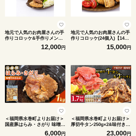
地元で人気のお肉屋さんの手
地元で人気のお肉屋さんの手
作りコロッケ&手作りメンチ
作りコロッケ(24個入)【1478
カツ(計18個入)【1478922】
921】
12,000
15,000
円
円
＜福岡県水巻町よりお届け＞
＜福岡県水巻町よりお届け＞
国産豚はらみ・さがり 味噌だ
厚切牛タン250g×2&味付き牛
れ仕込み1kg 下味付き 焼肉
ハラミ300g×4セット 下味付
6,000
23,000
円
円
用_国産豚 豚はらみ 豚さがり
き 焼肉用_牛タン 牛ハラミ