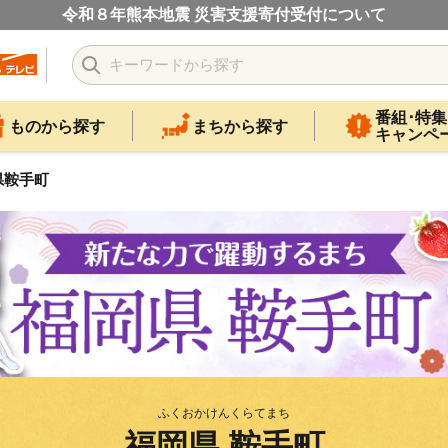
令和８年熊本地震 災害支援寄付受付について
番組･特集
ものから探す
まちから探す
キャンペ
県鞍手町
ふくおかけんくらてまち
福岡県 鞍手町