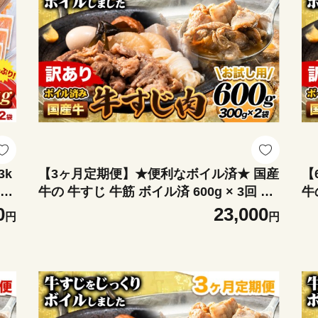
3k
【3ヶ月定期便】★便利なボイル済★ 国産
【
に出
牛の 牛すじ 牛筋 ボイル済 600g × 3回 1
牛
無着
袋 300g《お申込み月の翌月から出荷開
袋
0
23,000
円
円
訳
始》 訳あり すじ肉 牛すじ煮込み
す
明