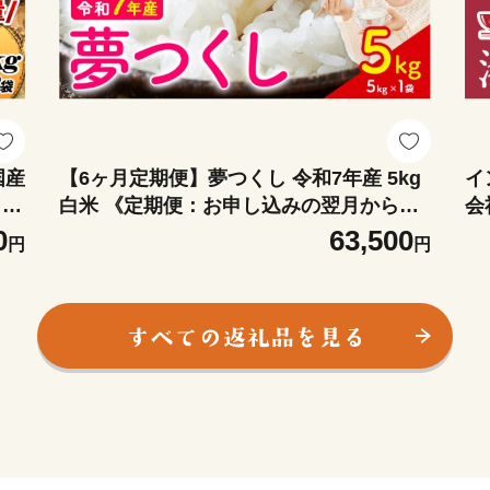
国産
【6ヶ月定期便】夢つくし 令和7年産 5kg
イ
1
白米 《定期便：お申し込みの翌月から出
会
あり
荷》 お米 ごはん ご飯 rice kome
靴
0
63,500
円
円