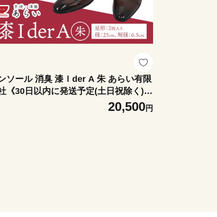
ンソール 消臭 漆Ｉder A 朱 あらい有限
社《30日以内に発送予定(土日祝除く)》
 消臭 漆 長持ち インソール
20,500
円