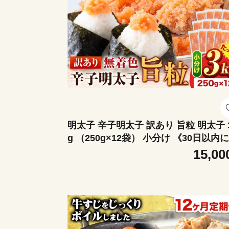
明太子 辛子明太子 訳あり 旨粒 明太子 
g （250g×12袋） 小分け 《30日以内
荷予定(土日祝除く)》 大容量 明太子 
15,00
色 辛子明太子 福岡 訳あり 辛子明太子 
アリ 辛子明太子 バラコ 福岡 ごちそう 
太子 小分け