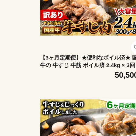
【3ヶ月定期便】★便利なボイル済★ 
牛の 牛すじ 牛筋 ボイル済 2.4kg × 3回 
袋 300g《お申込み翌月から出荷》 訳
50,50
すじ肉 牛すじ煮込み