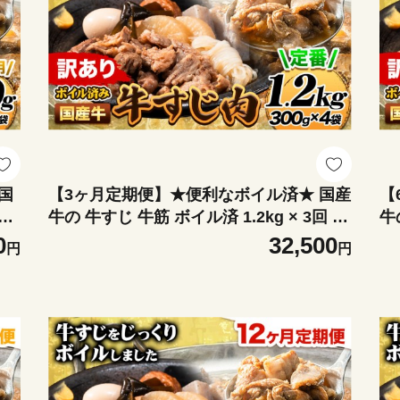
国
【3ヶ月定期便】★便利なボイル済★ 国産
【
2
牛の 牛すじ 牛筋 ボイル済 1.2kg × 3回 1
牛
 訳
袋 300g《お申込み翌月から出荷》 訳あり
袋
0
32,500
円
円
すじ肉 牛すじ煮込み
す