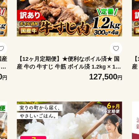
国産
【12ヶ月定期便】★便利なボイル済★ 国
【
1
産 牛の 牛すじ 牛筋 ボイル済 1.2kg × 12
産
あり
回 1袋 300g《お申込み翌月から出荷》 訳
回
0
127,500
円
円
あり すじ肉 牛すじ煮込み
あ