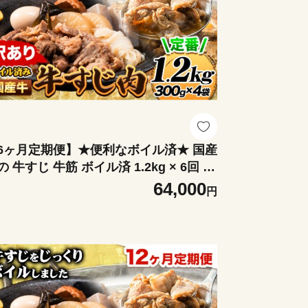
6ヶ月定期便】★便利なボイル済★ 国産
の 牛すじ 牛筋 ボイル済 1.2kg × 6回 1
 300g《お申込み翌月から出荷》 訳あり
64,000
円
じ肉 牛すじ煮込み