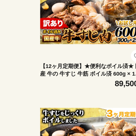
【12ヶ月定期便】★便利なボイル済★ 
産 牛の 牛すじ 牛筋 ボイル済 600g × 1
回 1袋 300g《お申込み翌月から出荷》
89,50
あり すじ肉 牛すじ煮込み