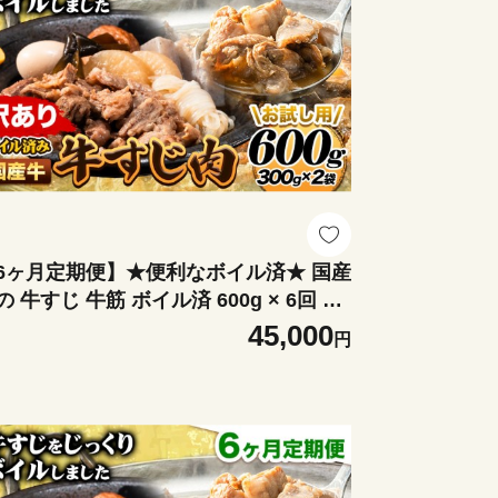
6ヶ月定期便】★便利なボイル済★ 国産
の 牛すじ 牛筋 ボイル済 600g × 6回 1
 300g《お申込み翌月から出荷》 訳あり
45,000
円
じ肉 牛すじ煮込み