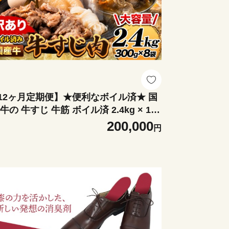
12ヶ月定期便】★便利なボイル済★ 国
 牛の 牛すじ 牛筋 ボイル済 2.4kg × 12
 1袋 300g《お申込み翌月から出荷》 訳
200,000
円
り すじ肉 牛すじ煮込み