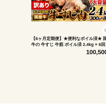
【6ヶ月定期便】★便利なボイル済★ 
牛の 牛すじ 牛筋 ボイル済 2.4kg × 6回 
袋 300g《お申込み翌月から出荷》 訳
100,50
すじ肉 牛すじ煮込み