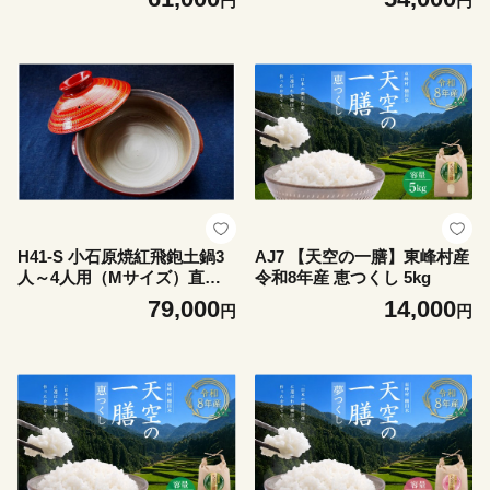
円
円
H41-S 小石原焼紅飛鉋土鍋3
AJ7 【天空の一膳】東峰村産
人～4人用（Mサイズ）直径
令和8年産 恵つくし 5kg
約26cm
79,000
14,000
円
円