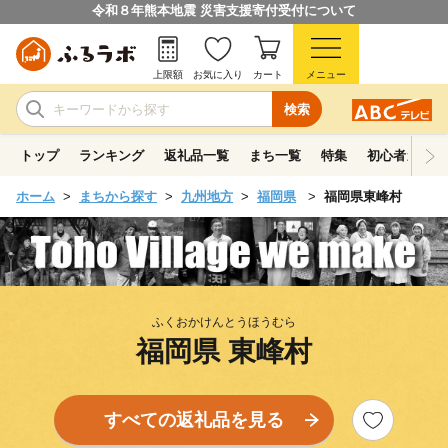
令和８年熊本地震 災害支援寄付受付について
上限額
お気に入り
カート
メニュー
検索
トップ
ランキング
返礼品一覧
まち一覧
特集
初心者ガイド
ホーム
まちから探す
九州地方
福岡県
福岡県東峰村
ふくおかけんとうほうむら
福岡県 東峰村
すべての返礼品を見る