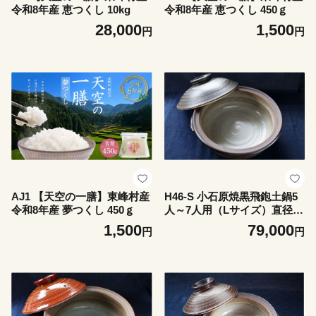
令和8年産 恵つくし 10kg
令和8年産 恵つくし 450ｇ
28,000
1,500
円
円
AJ1 【天空の一膳】東峰村産
H46-S 小石原焼黒飛鉋土鍋5
令和8年産 夢つくし 450ｇ
人～7人用（Lサイズ）直径約
30cm
1,500
79,000
円
円