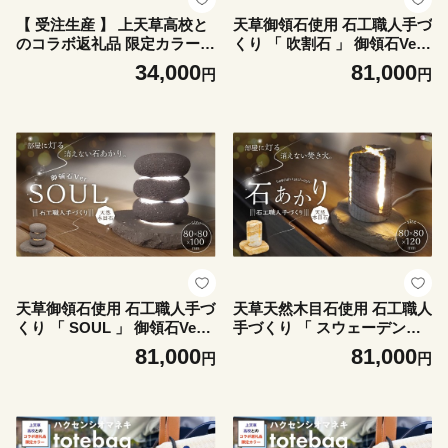
【 受注生産 】 上天草高校と
天草御領石使用 石工職人手づ
のコラボ返礼品 限定カラーハ
くり 「 吹割石 」 御領石Ver.
クセンシオマネキ totebagM
天草御領石 石 石職人 手づく
34,000
81,000
円
円
トートバッグ バッグ 鞄 上天
り 工芸品 インテリア 職人 癒
草高校 高校生 コラボ 限定カ
し
ラー ハクセンシオマネキ フ
ァッション
天草御領石使用 石工職人手づ
天草天然木目石使用 石工職人
くり 「 SOUL 」 御領石Ver.
手づくり 「 スウェーデント
天草御領石 石 石職人 手づく
ーチ風石あかり 」 天草木目
81,000
81,000
円
円
り 工芸品 インテリア 職人 癒
石 石 石職人 手づくり 工芸品
し
インテリア 職人 キャンプ ア
ウトドア 灯り トーチ