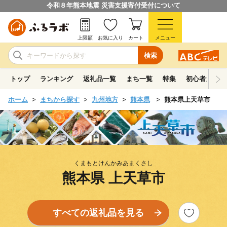
令和８年熊本地震 災害支援寄付受付について
上限額
お気に入り
カート
メニュー
検索
トップ
ランキング
返礼品一覧
まち一覧
特集
初心者ガイド
ホーム
まちから探す
九州地方
熊本県
熊本県上天草市
くまもとけんかみあまくさし
熊本県 上天草市
すべての返礼品を見る