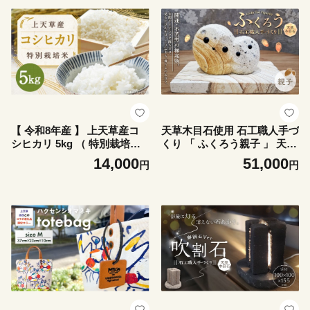
次発送】
【 令和8年産 】 上天草産コ
天草木目石使用 石工職人手づ
シヒカリ 5kg （ 特別栽培米
くり 「 ふくろう親子 」 天草
） お米 米 こめ コメ 白米 コ
木目石 石 石職人 手づくり 工
14,000
51,000
円
円
シヒカリ 新米 早期米 精米 白
芸品 インテリア 職人 ふくろ
飯 飯 ご飯 おにぎり 国産 熊
う 開運 縁起物 玄関
本県産 ブランド米 【 2026年
8月下旬～10月下旬発送予定
】