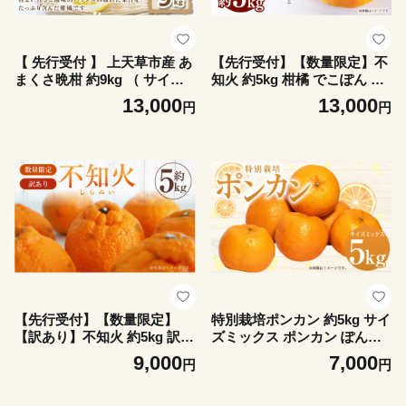
【 先行受付 】 上天草市産 あ
【先行受付】【数量限定】不
まくさ晩柑 約9kg （ サイズ
知火 約5kg 柑橘 でこぽん デ
ミックス ） 晩柑 ばんかん 果
コポン 果物 フルーツ 熊本県
13,000
13,000
円
円
物 くだもの フルーツ 果実 果
上天草市【2027年2月下旬～3
汁 果肉 ジューシーオレンジ
月下旬順次発送】
甘さ 酸味 柑橘 柑橘系 国産
熊本県産 【 2027年3月下旬～
5月上旬順次発送予定 】
【先行受付】【数量限定】
特別栽培ポンカン 約5kg サイ
【訳あり】不知火 約5kg 訳あ
ズミックス ポンカン ぽんか
り 訳アリ 柑橘 フルーツ 果物
ん 果物 くだもの フルーツ 果
9,000
7,000
円
円
果実 くだもの みかん 蜜柑 ミ
実 柑橘 濃厚 国産 熊本県産
カン 九州産 熊本県 上天草市
【 2027年1月上旬～2月下旬
【2027年2月下旬～3月下旬順
発送予定 】