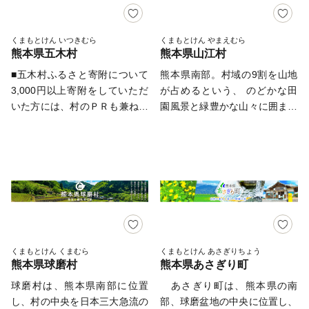
人吉球磨地方の人々の生活を潤
り」で有名な「人吉市」と隣接
しています。その水で育ったお
しており、村の中央には、日本
米やイチゴなどの特産物はとて
三大急流の一つである「球磨
くまもとけん いつきむら
くまもとけん やまえむら
熊本県五木村
熊本県山江村
もおいしく、自慢できるもので
川」最大の支流で、八代郡泉村
す。 平成２９年５月にオープ
を源流とする「川辺川」が北か
■五木村ふるさと寄附について
熊本県南部。村域の9割を山地
ンしたクロスカントリーコース
ら南へ貫流し、村の中流域から
3,000円以上寄附をしていただ
が占めるという、 のどかな田
「水上スカイヴィレッジ」は、
下流域にかけ平野が拓け、水田
いた方には、村のＰＲも兼ねて
園風景と緑豊かな山々に囲まれ
実業団、大学、高校、中学など
や畑が広がる典型的な農業地帯
返礼品を送らせていただきま
た 自然豊かな村「山江村」。
各陸上部をはじめ、多くの陸上
となっています。産業は、農林
す。 ※返礼品のお届けは商品
人口3,400人ほどの小さな村で
愛好者に利用いただいており、
業が主体で、特産物は、米・
によって異なります。 （季節
す。 【自然豊かな場所でのび
クロカンの聖地として認知度が
茶・葉タバコ・メロン。特にお
物の特産品によっては発送時期
のびと「子育てに優しい村」】
上がっています。
茶は、団地形成化され生産量は
が異なります。詳しくはお礼の
子育てを意識して住む場所を考
県内一となっています。交通
特産品ページをご確認くださ
えたとき、 都会から離れての
は、九州自動車道で福岡市内ま
い） 【ご注意】 ・返礼品の送
田舎暮らしも候補にあがるかも
で約3時間、鹿児島・宮崎へ1時
付は、五木村外にお住まいの方
しれません。 ただそこで、知
間程度と九州一円を短時間で往
に限らせていただきます。 ・
り合いが出来るのか？ しっか
くまもとけん くまむら
くまもとけん あさぎりちょう
来できます。また、人吉市から
熊本県球磨村
熊本県あさぎり町
寄附につきましては、年度内の
りとした教育を受けさせられる
は10分程度で来られる場所にあ
回数制限は現在設けておりませ
のか？ 行政からサポートがあ
球磨村は、熊本県南部に位置
あさぎり町は、熊本県の南
ります。観光面においては、都
ん。 ・返礼品の選択は、10品
るのか？近くに買い物出来る場
し、村の中央を日本三大急流の
部、球磨盆地の中央に位置し、
市との交流拠点づくりを目的に