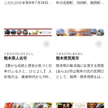
「トマト」「晩白柚」が生産さ
きます。 温暖な気候で育まれ
このたびの令和8年7月28日に
年の北部町、河内町、飽田町、
れています。 日本一の生産数
るデコポン等の柑橘類をはじ
発生した「令和8年熊本地震」
天明町、平成20年の富合町、平
を誇るこれらの品の中でも特に
め、しらすや牡蠣などの海産物
の影響により、交通網の寸断や
成22年の城南町及び植木町との
畳に使われる国産い草の95％以
や、美しい棚田を擁する山間部
安全確認が必要となっているた
合併を経て、人口73万を擁する
上が八代産であり、まさに日本
で育まれた農産物は、食べた人
め、配送業者による集荷・配送
都市となり、平成24年4月、政
一の畳の街といえます。
の体も心も満足させてくれま
が一時停止しております。​ そ
令指定都市へ移行しました。
す。 「SDGs未来都市」として
のため、返礼品のお届けに通常
平成24年7月九州北部豪雨や平
持続可能なまちづくりに取り組
よりもお時間をいただく場合が
成28年熊本地震など、度重なる
む、人にも自然にも優しいまち
ございます。​ 返礼品を楽しみ
災害に見舞われましたが、国内
水俣の応援をよろしくお願いし
にお待ちいただいている寄附者
外からの温かいご支援と、市民
くまもとけん ひとよしし
くまもとけん あらおし
ます。
熊本県人吉市
熊本県荒尾市
様には、多大なご迷惑とご不便
の皆様の懸命な努力により、復
をおかけしておりますことを、
旧・復興への歩みを着実に進め
【豊かな自然と歴史が息づく日
熊本県の最北端に位置する荒尾
心よりお詫び申し上げます。​
てまいりました。 これからも
本のふるさと、ひとよし】 人
(あらお)市は熊本の北の玄関口
配送網の復旧が確認され次第、
市民の皆様とともに、市民が住
吉地方は、鎌倉時代から700年
として、福岡・熊本両県をはじ
順次発送を再開いたします。お
み続けたい、だれもが住んでみ
の長きにわたり相良氏が統治
め九州各地とつながりのある地
届けまで今しばらくお待ちくだ
たくなる、訪れたくなるまち、
し、 古き良き伝統と神仏の文
域であり、近代では三池炭坑の
さいますよう、何卒ご理解を賜
「上質な生活都市」を目指した
化が醸成された歴史あるまちで
街として発展してきた、歴史あ
りますようお願い申し上げま
まちづくりに取り組んでまいり
す。 平成27年には、当市と近
る街です。 【荒尾市の見どこ
す。​ また、このたび多くの皆
ます。
隣の球磨郡9町村が 「相良700
ろ】 ■ラムサール条約登録の街