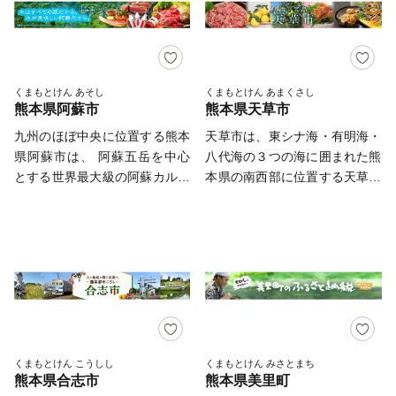
どろきすいげん) ■市のマスコッ
分 E-mail：gyokuto@do-
環境や観光資源を誇る、地上の
市不知火町での栽培が盛んにな
当市に寄附をいただいた方への
お電話及びメールは、当社がご
礼品（資料請求）に関するお問
ト >>> うとん行長しゃん(う
furusato.jp TEL：050-3000-
楽園です。 四季折々に魅せる
ったことから、その名が付けら
お礼の品には、 人吉の魅力が
対応いたします。 【返礼品の
合せ Tel：050-3146-0828
とんゆきながしゃん) [小
4092
色鮮やかで圧倒的な美観。 穏
れました。 甘みと酸味の絶妙
たっぷり詰まった自慢の品をそ
内容・お届け先・お届け時期等
玉名市ふるさと納税事務局
西行長公がモチーフ]
やかな内海と肥沃な大地に育ま
なバランス、そして手軽に食べ
ろえました。 ぜひお楽しみい
についての問合せ先】 E-mail：
(9:00～18:00、土日祝・年末年
れる至高の食材。 壮大な歴史
られる手頃さから、地元でも全
ただき、人吉市のファンになっ
arao@lo-cal.co.jp TEL:096-
くまもとけん あそし
くまもとけん あまくさし
始除く) ◇制度に関するお問合
熊本県阿蘇市
熊本県天草市
や天然温泉に抱かれる極上の癒
国でも大人気。まさに“柑橘の
ていただければ幸いです。 人
288-3801 FAX:096-245-6158
せ Tel：0968-75-1421 玉名
し。 海や山を楽しみ尽くすバ
王様”です。 さらに宇城市に
吉市がいつまでも住み続けたい
九州のほぼ中央に位置する熊本
天草市は、東シナ海・有明海・
市役所地域振興課ふるさと納税
ラエティー豊かな遊び。 驚き
は、世界遺産も！ 明治三大築
まち、そして訪れたいまちとな
県阿蘇市は、 阿蘇五岳を中心
八代海の３つの海に囲まれた熊
担当 (8:30～17:15、土日祝・年
と悦び溢れる楽園「上天草市」
港の一つに数えられる「三角西
るよう、 ふるさと納税で応援
とする世界最大級の阿蘇カルデ
本県の南西部に位置する天草上
末年始除く) ※お申込み・お問
をよろしくお願いします。
港（みすみにしこう）」は、明
してくださいますようお願い申
ラや広大な草原を有し、 その
島・下島や御所浦島などからな
合せいただきました場合、お問
治期の港湾施設として、世界文
し上げます。
自然の多様性や草原の野焼きに
り、藍より青い海や緑深い山々
合せ内容および個人情報につき
化遺産にも登録されています。
代表されるような 次世代へ継
など豊かな自然に恵まれていま
ましては、玉名市ふるさと納税
当時の姿がそのまま残る石積み
承すべき豊かな景観、文化から
す。長崎県島原半島、南に鹿児
事務局（ふるさとチョイス）お
埠頭や水路、橋など貿易港とし
2015 年にはユネスコのジオパ
島県長島があるなど、長崎・熊
よび玉名市役所担当部署にて共
ての役割を終えた後もほぼ原型
ークにも認定されました。
本・鹿児島を結ぶ九州西岸地域
有させていただきます。また返
のまま残され、日本唯一の湾港
2016 年の熊本地震から一歩一
の拠点となる位置にあり、産業
礼品に関する情報（お名前やお
史跡となっています。 デコポ
歩復興の歩みを進める中で、
の振興や地域間交流などあらゆ
届け先等）については、返礼品
ン・不知火発祥の地「宇城市」
今こそ、さらに美味しく、新し
る分野において、さらなる発展
提供事業者にも共有させていた
くまもとけん こうしし
くまもとけん みさとまち
の特産品 ■ デコポン®・不知
熊本県合志市
熊本県美里町
くなった阿蘇市の魅力を 再発
が期待される地域です。
だきます。 いただいた情報は
火 ■ みかん ■ あか牛 ■ 黒