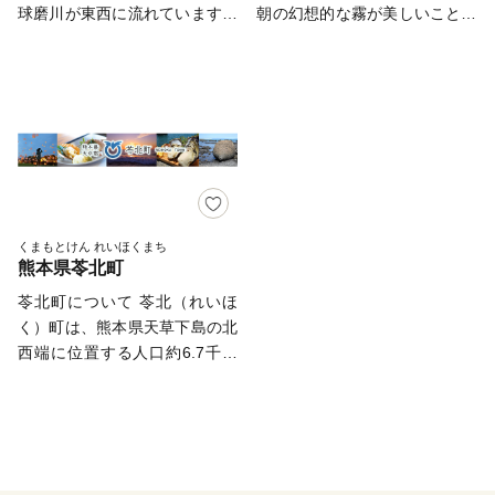
迄とさせていただきます。 ・
所や病院はあるのか？ ・・・
球磨川が東西に流れています。
朝の幻想的な霧が美しいことに
「ふれあいリフレ茶湯里」が平
返礼品写真はイメージです。
気になる点もたくさん 山江村
球磨川の支流沿いには、小さな
由来してこの名がつきました。
成10年4月にオープン。宿泊棟
************************************************************************
は、そんな心配事をすべてクリ
集落が点在しており、古くから
盆地の特徴である昼夜の寒暖
と温泉棟等を備えたリゾート施
お申し込みは24時間受け付けて
アにするため、全面的に手厚く
豊富な水資源を利用して、棚田
差が激しく、また、良質な水に
設で、年間の平均利用者数は約
おります。 お問合せは、下記
サポートしています! ＊行政に
での米作りが行われてきまし
恵まれ、おいしい米や農産物が
36万人となっています。また、
にお願いいたします。 【お問
よる住民交流の場の設置 ＊ICT
た。また、村の88％が山林、山
とれます。その米から醸造され
平成6年度に国の重要文化財に
合せ先】 熊本県五木村 ふるさ
教育の導入による学力アップの
岳地帯となっており、林業は地
る球磨焼酎は、世界に誇る銘酒
指定された「十島菅原神社」を
と納税サポートセンター：業務
ための環境整備 ＊スポーツを
域住民の生業の一つとなってい
です。昔ながらの製法や、独創
はじめとする歴史的建造物など
委託先 結デザイン有限会社
通した地域づくりなど 山江村
ます。
的なものまで多種多様なものを
も多く残されています。 【お
電話番号：050-3163-8254
は、住民が安心して子育てでき
ご用意しております。畜産業も
くまもとけん れいほくまち
知らせ】 寄附金額について
メール ：itsuki@yuidesign.jp
る村づくりに力を注いでいま
熊本県苓北町
盛んで、ここで育まれたお肉も
は、返礼品の価格変更に伴い随
受付時間：平日9：00～17：
す。 【業務委託先への委託に
自信をもっておすすめします。
苓北町について 苓北（れいほ
時変更する場合があります。予
00 ※土曜日・日曜日・祝日・
ついて】 山江村楽天ふるさと
また、日本で唯一「幸福」の
く）町は、熊本県天草下島の北
めご了承のうえ寄附いただきま
夏季休業（8/13～8/15）・年末
納税の業務を遂行する上で必要
名がつく現役の駅「おかどめ幸
西端に位置する人口約6.7千人
すようお願いいたします。
年始 のお問い合わせにはお応
な業務委託先(寄附受付・返礼
福駅」や、日本七薬師の一つで
の町です。 西は天草灘をのぞ
え出来ません。
品手配・受領証明書の発行及び
ある「谷水薬師」、日本三大急
み、北は千々石灘に面した美し
************************************************************************
送付・各種お問い合わせ受付・
流の一つである球磨川を見下ろ
い海に囲まれ、苓北町の特徴で
配送サービスを委託した企業な
す丘陵地にある「熊本クラウン
ある細長く突き出た富岡半島は
ど)へ寄附者様の個人情報を委
ゴルフ倶楽部」など、観光地と
陸繋島として知られています。
託させていただく場合がござい