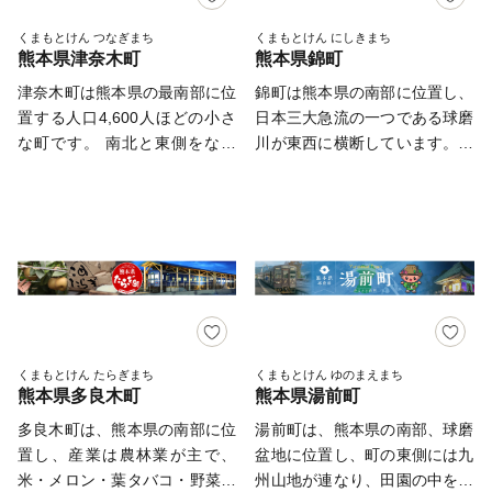
活気のある町です。 歴史や文
なります。 ・返礼品は、事業
当社がご対応いたします。
化の伝統を大切にしながら、ひ
者より準備が整い次第、順次発
くまもとけん つなぎまち
くまもとけん にしきまち
【返礼品の内容・お届け先・お
熊本県津奈木町
熊本県錦町
とりひとりが充実した暮らしを
送しておりますが記載の発送期
届け時期等についての問合せ
送っています。 【業務委託先
日より遅れる場合もございま
津奈木町は熊本県の最南部に位
錦町は熊本県の南部に位置し、
先】 E-mail：mifune@lo-
への委託について】 氷川町ふ
す。 【返送について】 ・寄付
置する人口4,600人ほどの小さ
日本三大急流の一つである球磨
cal.co.jp TEL:096-288-5626
るさと納税の業務を遂行する上
者の都合により返礼品がお届け
な町です。 南北と東側をなだ
川が東西に横断しています。こ
FAX:096-245-6158
で必要な業務委託先(寄附受
できない場合、返礼品の再送は
らかな山々に囲まれ、西側には
の球磨川の左岸には、町花「ツ
付・返礼品手配・受領証明書の
致しません。 ・長期不在等に
九州の地中海と呼ばれるほど静
クシイバラ」が咲き誇り多くの
発行及び送付・各種お問い合わ
より返送された返礼品について
穏で美しい不知火海が広がって
人が訪れます。 梨、桃など
せ受付・配送サービスを委託し
の再送は、行っておりません。
います。 山から海へとつづく
フルーツの生産が盛んであり、
た企業など)へ寄附者様の個人
【受領証明書とワンストップ特
段々畑では、青いけど甘い幻の
江戸時代初期に東日本一と称さ
情報を委託させていただく場合
例申請書について】 ・入金確
みかん「スイートスプリング」
れ、タイ捨流の創始者でもある
がございますが、その場合に
認後、お申込の住所に返礼品と
や「デコポン」、「甘夏」など
剣豪「丸目蔵人佐」が晩年を過
は、守秘義務契約等を締結し、
は別にお送り致します。 ・書
柑橘の栽培が盛んに行われてい
ごしたことから、「剣豪とフル
個人情報保護に万全を期しま
類は、2月～11月は週1回、12
ます。また、県立自然公園に指
ーツの里」をキャッチフレーズ
くまもとけん たらぎまち
くまもとけん ゆのまえまち
す。 ---------------------------------
月は週2回の頻度で発送致しま
熊本県多良木町
熊本県湯前町
定されているリアス式海岸では
に掲げています。 近年、海
---------------------------------------
す。（1月の寄付は、2月より発
「鯛」、「ふぐ」、「ひらめ」
軍の地下施設が発見され、注目
多良木町は、熊本県の南部に位
湯前町は、熊本県の南部、球磨
------ 本サイトの運営は、株式
送）
などの養殖が行われ、中でも近
を浴びています。
置し、産業は農林業が主で、
盆地に位置し、町の東側には九
会社ローカルがおこなっており
年始まった「マガキ」の養殖は
米・メロン・葉タバコ・野菜・
州山地が連なり、田園の中をロ
ます。 お電話及びメールは、