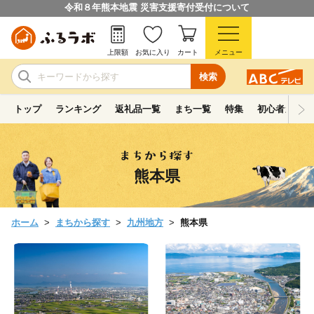
令和８年熊本地震 災害支援寄付受付について
上限額
お気に入り
カート
メニュー
検索
トップ
ランキング
返礼品一覧
まち一覧
特集
初心者ガイド
熊本県
ホーム
まちから探す
九州地方
熊本県