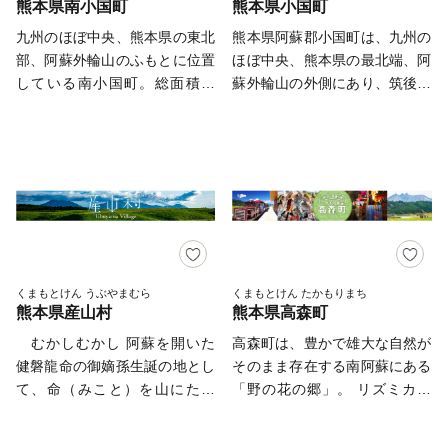
熊本県南小国町
熊本県小国町
空港から最寄り駅であるJR阿蘇
は、注文者住所へ返礼品とは別
--------------------------------＊
くまもと空港駅までは無料のシ
に、郵送となります。 （返礼
九州のほぼ中央、熊本県の東北
熊本県阿蘇郡小国町は、九州の
ャトルバスが運行しており、駅
品のお届け先住所へは郵送され
部、阿蘇外輪山のふもとに位置
ほぼ中央、熊本県の最北端、阿
周辺には多数のビジネスホテル
ませんので、ご注意くださ
している南小国町。総面積の
蘇外輪山の外側にあり、筑後川
や、飲食店も営業しておりま
い。） ・返礼品のお届け先が
85％が山林原野で占められ、一
の上流に位置しています。 東
す。 熊本の玄関口、そして熊
注文者住所と異なる場合は、
部は阿蘇くじゅう国立公園に属
西北部を大分県、南部を南小国
本観光の拠点としてぜひ大津町
「送付先」へ入力をお願いいた
し、緑に囲まれた人口約4,000
町と隣接し、東西18キロメート
にお立ち寄りください。 【寄
します。 ・電話番号は、日中
人の純農村です。 全国的に知
ル南北11キロメートル総面積
附申込みのキャンセル等につい
に連絡が取れる番号をご登録く
られる名湯「黒川温泉」をはじ
136.72平方キロメートルで総面
て】 ふるさと納税において
ださい。返礼品やご寄附につい
め多くの温泉地を有し、観光業
積の74%は山林が占めた農山村
は、寄附申込みのキャンセル、
て、ご連絡させていただく場合
が盛んな南小国町には自然を肌
地域です。 自然は九州山脈の
返礼品の変更、返礼品の返品は
がございます。 ・ご登録メー
で感じられるスポット、郷土料
屋根に位置しているため変化が
お受け出来かねます。 予めご
ルアドレスが受信可能なアドレ
理や地元食材を使ったカフェな
はげしく、夏は涼しく冬は厳し
くまもとけん うぶやまむら
くまもとけん たかもりまち
了承の上、お申込みくださいま
スかご確認ください。
熊本県産山村
熊本県高森町
ども揃っており、国内外からた
い高冷地帯(平均気温13℃)であ
せ。 【業務委託先への委託に
くさんの観光客の皆様に訪れて
り、 雨も多く年間降雨量は
むかしむかし 阿蘇を開いた
高森町は、豊かで雄大な自然が
ついて】 大津町ふるさと納税
いただいております。 是非南
2,300ミリメートル、多雨多湿
健磐龍命の御嫡孫生誕の地とし
そのまま存在する南阿蘇にある
の業務を遂行する上で必要な業
小国町にお越しいただき『自
で森林の成育に適しています。
て、命（みこと）を山にたと
「野の花の郷」。 リズミカル
務委託先(寄附受付・返礼品手
然・食・文化』を五感で味わっ
え、山が生まれた地「産山」と
に揺れる馬の背に乗って、野道
配・受領証明書の発行及び送
てください。 【お問い合わせ
なったと言われています。『産
を行けば、頬をやさしくなでる
付・各種お問い合わせ受付・配