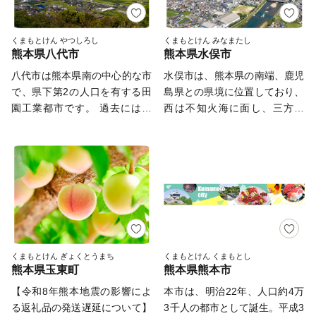
くまもとけん やつしろし
くまもとけん みなまたし
熊本県八代市
熊本県水俣市
八代市は熊本県南の中心的な市
水俣市は、熊本県の南端、鹿児
で、県下第2の人口を有する田
島県との県境に位置しており、
園工業都市です。 過去には日
西は不知火海に面し、三方を
本有数の技術を持つ石工（いし
山々に囲まれた風光明媚な地で
く）の集団がおり、今も市内に
す。 リアス海岸が美しい「湯
残るめがね橋や城の石垣、干拓
の児海岸」では海水浴やマリン
地の堤防・樋門など石造りの文
アクティビティが楽しめるほ
化を楽しむことができ、このよ
か、間近に海を臨む「湯の児温
うな文化遺産について「八代を
泉」があり、夕日は絶景です。
創造（たがや）した石工たちの
山間部にある「湯の鶴温泉」
軌跡～石工の郷（さと）に息づ
は、古くから良質な湯治場とし
く石造りのレガシー～」が日本
て栄え、豊かな自然の中に風情
くまもとけん ぎょくとうまち
くまもとけん くまもとし
熊本県玉東町
熊本県熊本市
遺産に認定されています。 八
ある温泉街が形成されており、
代の発展は干拓事業の歴史でも
「海」と「山」それぞれに風情
【令和8年熊本地震の影響によ
本市は、明治22年、人口約4万
あり広大な平野では「い草」
の異なる温泉を楽しむことがで
る返礼品の発送遅延について】​
3千人の都市として誕生。平成3