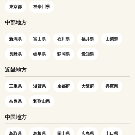
受領書およびワンストップ特例
東京都
神奈川県
申請書は、寄附から約2週間後
に発送致します。 ・ワンスト
中部地方
ップ特例申請書をお急ぎの方
は、「苓北町からのご案内」か
新潟県
富山県
石川県
福井県
山梨県
らダウンロードをお願いしま
す。 ≪お問合せ先≫ーーーー
長野県
岐阜県
静岡県
愛知県
ーーーーーーーーーーーーーー
ーー 本サイトの運営は、株式
会社ローカルがおこなっており
近畿地方
ます。 お電話及びメールは、
当社がご対応いたします。
三重県
滋賀県
京都府
大阪府
兵庫県
【返礼品の内容・お届け先・お
届け時期等についての問合せ
奈良県
和歌山県
先】 E-mail：reihoku@lo-
cal.co.jp TEL:050-6883-3923
中国地方
FAX:050-3588-2325 ーーーー
ーーーーーーーーーーーーーー
ーーーーーーーーー
鳥取県
島根県
岡山県
広島県
山口県