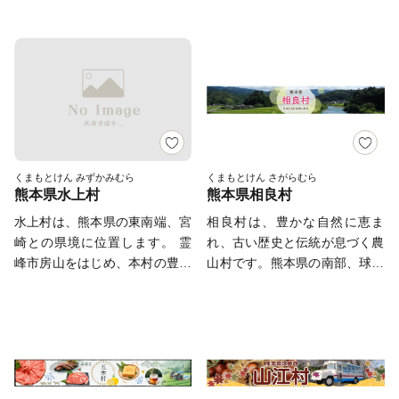
廃校を活用したオーシャンビュ
果樹等が栽培され、畜産・酪農
ーカル線がゆっくりと走るのど
当社がご対応いたします。
ーの洋風牡蠣小屋「つなぎオイ
等も行われています。 国・県
かな町です。町出身の風刺漫画
【返礼品の内容・お届け先・お
スターバル」も相まって人気を
指定の文化財も数多く、木造阿
家、故那須良輔氏を顕彰して、
届け時期等についての問合せ
博しています。 さらに、この
弥陀如来及び両脇侍立像・青蓮
那須良輔風刺漫画大賞作品が町
先】 E-mail：hikawa@lo-
豊かな自然環境を活かし環境に
寺阿弥陀堂・太田家住宅等があ
中に展示してあったり、おっぱ
cal.co.jp TEL:096-245-6804
負荷をかけない、肥料や農薬に
ります。 多良木駅の隣には、
いをかたどった飾り物を奉納し
FAX:096-245-6158 ---------------
なるべく頼らない「つなぎ
2009年3月に廃止された寝台特
お参りをすれば、お乳の出が良
---------------------------------------
FARM」の取り組みや町の日
急「はやぶさ」を利用した宿泊
くなると言われている潮神社が
------------------------
常・風景の中に彫刻等のアート
施設「ブルートレインたらぎ」
あったり、ちょっぴりユニーク
くまもとけん みずかみむら
くまもとけん さがらむら
が溶け込む「緑と彫刻のあるま
熊本県水上村
熊本県相良村
があり、鉄道ファンだけでなく
な一面を持っています。どうぞ
ちづくり」にも取り組んでいま
多くの観光客が訪れています。
皆様のお越しをお待ちしており
水上村は、熊本県の東南端、宮
相良村は、豊かな自然に恵ま
す。 ふるさと寄付金を通じて
ます。
崎との県境に位置します。 霊
れ、古い歴史と伝統が息づく農
この機会に津奈木町を感じてい
峰市房山をはじめ、本村の豊か
山村です。熊本県の南部、球磨
ただき、ぜひ一度足を運んで見
な自然は季節によって表情を変
郡のほぼ中央に位置しており、
ませんか？
え、私たちを楽しませてくれま
北部は「五木の子守唄」で有名
す。中でも、市房ダム周辺に咲
な「五木村」と隣接し、標高
き誇る１万本の桜は圧巻です。
400ｍから1,300ｍの山岳が連
また、本村に源を発する、日本
なって広大な山林を形成してい
三大急流のひとつ、球磨川は、
ます。また、南部は「球磨川下