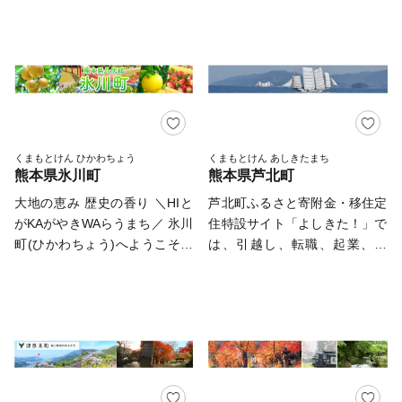
「街なかギャラリー」、「吉無
部には田園、南部には山があ
山々、清らかな川の流れ、肥沃
造的復興を目指して進んでいき
田高原」や「吉無田水源」など
り、この肥沃な大地では、全国
な大地など自然の恵みを十分に
ます。 南阿蘇村の復興・発展
を有し、歴史・文化と自然が融
的に有名なスイカやヒノヒカ
受け、農業を中心に文教の町と
のために、引き続き皆様方の温
合した町です。 【業務委託先
リ、果物などの栽培が盛んに行
しても発展してきました。 気
かいご支援とご協力を賜ります
への委託について】 御船町ふ
われている都市と自然の調和が
軽に川とふれあえる「津志田河
ようお願い申し上げます。 ▼
るさと納税の業務を遂行する上
とれたまちです。 四季折々の
川自然公園」、細川忠利侯ゆか
お申し込みの前に必ずご確認く
で必要な業務委託先(寄附受
変化も豊かで、春は秋津川の
りの「やな場」、国指定天然記
ださい▼ 【申し込みについ
付・返礼品手配・受領証明書の
桜、夏は蛍、秋は紅葉と美しい
念物の「麻生原のきんもくせ
くまもとけん ひかわちょう
くまもとけん あしきたまち
て】 ・寄付申込のキャンセ
発行及び送付・各種お問い合わ
熊本県氷川町
熊本県芦北町
景観があふれています。 阿蘇
い」をはじめとする数多くの観
ル、返礼品の変更・返品はでき
せ受付・配送サービスを委託し
くまもと空港や益城熊本空港IC
光資源は、町民をはじめ訪れる
大地の恵み 歴史の香り ＼HIと
芦北町ふるさと寄附金・移住定
ません。 ・配達日時の指定は
た企業など)へ寄附者様の個人
を有する便利な町、熊本の空と
多くの人々の心を癒していま
がKAがやきWAらうまち／ 氷川
住特設サイト「よしきた！」で
受け付けておりません。 ・離
情報を委託させていただく場合
陸の玄関口へお越しになってみ
す。 皆さまからいただいた寄
町(ひかわちょう)へようこそ！
は、引越し、転職、起業、就
島への配送、及び冷凍配送が無
がございますが、その場合に
ませんか。
付金につきましては、熊本地震
こんにちは！熊本のど真ん中に
農、子育て支援制度などを紹介
い地域への冷凍配送の寄付申込
は、守秘義務契約等を締結し、
からの復旧・復興、明日を担う
位置するちいさな町、氷川町。
しています。 ぜひ一度覗いて
は受け付けておりません。 ・
個人情報保護に万全を期しま
子どもの育成、ふるさとの環
町の真ん中を「氷川」が流れ
みてください。 『芦北 よし
未成年者の酒類の販売は固くお
す。 ---------------------------------
境・景観保全、安心安全なまち
る、自然豊かな氷川町は、農業
きた』でクリック！
断りしております。 【返礼品
---------------------------------------
づくりなど、まちづくりの施策
が盛んで、おいしい食べ物もた
について】 ・入金確認後、約2
------ 本サイトの運営は、株式
のために大切に使わせていただ
くさん！ 県の主要都市と接
週間から30日程度(品物・事業
会社ローカルがおこなっており
きます。
し、子どもたちも多く過ごす、
者によって異なる)でお届けと
ます。 お電話及びメールは、