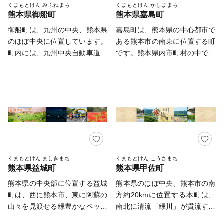
特徴のさつまいも「シルクスイ
くりに取り組み、 住民の皆様
mail：ozu@lo-cal.co.jp TEL：
くまもとけん みふねまち
くまもとけん かしままち
村は、皆様からのご支援ととも
熊本県御船町
熊本県嘉島町
ート」の栽培が盛んで、地元の
が「わがふるさと」と胸を張れ
096-245-6087 FAX：096-245-
に、畜産や稲作を中心とした里
店先には新鮮な農産物が並んで
る『豊かな活力ある村づくり』
6158 ※土日祝祭日にいただい
御船町は、九州の中央、熊本県
嘉島町は、熊本県の中心都市で
山文化を未来へとつないでいく
います。熊本都市圏に位置しな
の実現を目指しております。
たメールへの回答は翌営業日以
のほぼ中央に位置しています。
ある熊本市の南東に位置する町
ことを目指します。
がら四季折々の自然を楽しみ、
また平成28年熊本地震より丸
降となりますので、ご了承くだ
町内には、九州中央自動車道御
です。熊本県内市町村の中で一
味わえる村です。
10年を迎えました。 これまで
さい。 ------------------------------
船ＩＣ、小池・高山ＩＣ及び上
番小さな町ですが、田舎と都市
全国各地の皆様より温かいご支
---------------------------------------
野・吉無田ICの３箇所のＩＣを
とがコンパクトにまとまったと
援を頂きましたお陰で、令和3
---------
有するとともに、阿蘇くまもと
ても住みやすい町です。町の大
年3月7日に「新阿蘇大橋」が復
空港へ車で30分と交通アクセス
半は農村地帯で、米・麦・大豆
旧したことで主要道路はすべて
に優れた「ちょうどいい田舎」
の生産が盛んです。四方を緑
開通し、残すところは「南阿蘇
です。 御船層群と呼ばれる白
川、加勢川、矢形川に囲まれ、
鉄道」のみとなりました。現時
亜紀後期の地層があり、日本で
東部の大地と海抜5～8mほどの
点での完了予定時期は、令和5
初めて肉食恐竜の歯が発見され
平野で構成されています。ま
年夏ごろを目指しております。
たことで、恐竜を町のシンボル
た、清冽な清水を湛え、「平成
くまもとけん ましきまち
くまもとけん こうさまち
これまでのインフラ復旧は、不
熊本県益城町
熊本県甲佐町
にまちづくりを進めています。
の名水百選」に選ばれた浮島を
便だった村民の暮らしの改善と
西日本で最大規模の「御船町恐
はじめ、阿蘇の伏流水が湧き出
熊本県の中央部に位置する益城
熊本県のほぼ中央、熊本市の南
ともに、観光再興への起爆剤に
竜博物館」や、昭和中期頃まで
る湧水池が点在しています。
町は、西に熊本市、東に阿蘇の
方約20kmに位置する本町は、
もなります。この村にとって良
「白壁の町」と言われた町の当
山々を見渡せる緑豊かなベッド
南北に清流「緑川」が貫流する
い流れを断ち切らないように、
時の面影を残す貴重な建築物
タウンです。北部には畑、中央
自然豊かな町です。 緑豊かな
更なる集落、村民の暮らしの創