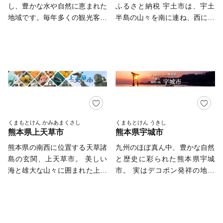
です。金栗四三はマラソン選手
湯」ともいわれています。 さ
し、豊かな水や自然に恵まれた
ふるさと納税 宇土市は、宇土
応援したい!」と思っていただ
ら醸造される「球磨焼酎（くま
施設や機械は今も大切に保存さ
として3度の世界記録を樹立
らに、全国一の数を誇る装飾古
地域です。毎年多くの観光客が
半島の山々を南に連ね、西には
けるような活用をしていきま
しょうちゅう）」は、世界に誇
れ、2015年には「明治日本の
し、日本人で初めてオリンピッ
墳群や古代の山城跡である鞠智
訪れる菊池渓谷は、うっそうと
有明海、北には緑川河口の肥沃
す。 ◎返礼品の内容・お届け
る銘酒です。 当市にはほかに
産業革命遺産」のひとつとして
クに出場しました。金栗四三の
城のほか、和紙と糊だけで作ら
した広葉樹に覆われており、そ
な土地が広がる温暖で自然豊か
先・お届け時期等ふるさと納税
もたくさんの宝物があります。
世界文化遺産に登録されまし
大きな功績を多くの人に知って
れている国指定伝統的工芸品の
の間をぬって流れる変化に富ん
な土地であり、様々な農・水産
全般についてのお問合せ 株式
どれも自然の恵みを生かしなが
た。 【業務委託先への委託に
もらうため、後世まで伝るため
「山鹿灯籠」や国指定重要文化
だ渓流と森林とのコントラスト
物に恵まれています。 なかで
会社ローカル E-mail：
ら、 地元で誠実な営みを続け
ついて】 荒尾市ふるさと納税
に、街は観光地の整備や特産品
財の芝居小屋である「八千代
は絶景です！また、恵まれた自
も、日本一干満の差が大きい有
gyokuto@lo-cal.co.jp TEL：
る生産者の皆さんが愛情を込め
の業務を遂行する上で必要な業
の開発で活気に満ち溢れていま
座」など、多くの貴重な歴史的
然の中で育まれたお米やメロ
明海で育つ「海苔」やかつて天
096-288-5620 FAX：096-245-
て作られています。 また、観
務委託先(寄附受付・返礼品手
す。 ふるさと寄附金を通して
遺産があります。
ン、お肉などの農畜産物はどれ
皇の献上品であった「網田ネー
6158 平日：10:00～18:00 ※土
光地としての魅力もさまざま。
配・受領証明書の発行及び送
玉名の魅力に触れていただき是
も安心・安全なものばかりであ
ブル」が自慢の逸品です。 九
日祝はお休みをいただいており
船頭さんの巧みな舵さばきで球
付・各種お問い合わせ受付・配
非玉名に足を運んでみてくださ
り、県内外から高い評価を頂い
州のどまんなか宇土市の魅力を
ます。 ※土日祝祭日にいただ
くまもとけん かみあまくさし
くまもとけん うきし
磨川を下る「球磨川くだり」
送サービスを委託した企業な
い。 【重要：受領書およびワ
熊本県上天草市
熊本県宇城市
ています。そして、菊池市の温
お楽しみください！ ■ 宇土市の
いたメールへの回答は翌営業日
や、 ラフトボートで球磨川を
ど)へ寄附者様の個人情報を委
ンストップ特例申請書につい
泉はしっとりと肌に馴染む良質
概要 面積・・・74.30㎢ 人
以降となりますので、ご了承く
熊本県の南西に位置する天草諸
九州のほぼ真ん中、豊かな自然
下るウォータースポーツ「ラフ
託させていただく場合がござい
て】 ・受領書およびワンスト
な湯であり、通称「美肌の湯」
口・・・36,270人（R6.3.31現
ださい。 ◎受領証明書の発行
島の玄関、上天草市。 美しい
と歴史に彩られた熊本県宇城
ティング」、 美人の湯として
ますが、その場合には、守秘義
ップ特例申請書は、寄附から約
と呼ばれています！ 豊かな
在） 世帯・・・16,056世帯
やワンストップ特例申請の受付
海と雄大な山々に囲まれた上天
市。 実はデコポン発祥の地な
知られる「人吉温泉」など、
務契約等を締結し、個人情報保
１カ月後に発送致します。 ・
自然と美味しい食、そして良質
■市の絶景スポット >>> 御輿
状況等のお問い合わせ 玉東町
草は、市のほぼ全域が国立公園
んです。 デコポン®は、JA熊本
老若男女や年代を問わず、多く
護に万全を期します。
ワンストップ特例申請書をお急
な温泉に恵まれた“癒しの里”菊
来海岸(おこしきかいがん)
コールセンター（事務委託先）
に含まれ、きらめく海に点在す
果実連が商標を持つブランド
の皆さまに愛されています。
__________________________
ぎの方は、「玉名市からのご案
池市に一度お越しになって、癒
>>> 長部田海床路(ながべたか
営業時間：月曜から金曜（祝日
る島々や絶景が望める天草観海
名。 その正体は「不知火（し
－－－－－－－－－－－－－－
本サイトの運営は、株式会社ロ
内」からダウンロードをお願い
されてみませんか？
いしょうろう) >>> 轟水源(と
除く）午前9時から午後5時15
アルプスなど、日本有数の自然
らぬい）」という品種で、宇城
－－－－－－ ふるさと納税で
ーカルがおこなっております。
します。 【お問合せ先】 ◇返