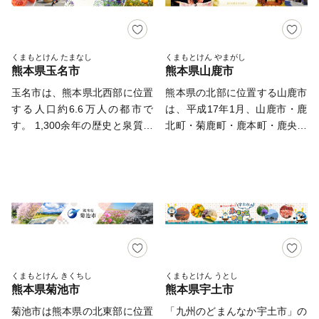
様から温かいご心配とご支援の
年が生んだ保守と進取の文化～
荒尾干潟 日本の干潟の総面積
お声をいただきましたことに、
日本でもっとも豊かな隠れ里―
の約40％にも相当する、有明海
心より感謝申し上げます。​ 玉
人吉球磨―」 として、日本遺
の干潟。 そこにあるのが「荒
東町には緑があふれ、自然の力
産に認定されました。 この認
尾干潟」です。最大幅3.2km、
くまもとけん たまなし
くまもとけん やまがし
がいっぱいです。 誰もが夢を
熊本県玉名市
熊本県山鹿市
定は、世代を超えて受け継がれ
長さ9.1kmと、単一の干潟とし
育める、住みよい町づくりを進
ている 伝承、風習、有形・無
ては国内有数の広さです。 他
玉名市は、熊本県北西部に位置
熊本県の北部に位置する山鹿市
めています。 玉東町は熊本県
形の文化財、まちづくりの精神
の地域では見られない珍しい魚
する人口約6.6万人の都市で
は、平成17年1月、山鹿市・鹿
北部に位置する自然に恵まれた
など、 この地域に暮らす人々
介類も豊富で、渡り鳥の飛来数
す。 1,300余年の歴史と泉質の
北町・菊鹿町・鹿本町・鹿央町
町です。西南戦争の遺跡が町中
のストーリーが日本遺産として
も多い荒尾干潟は「宝の海」と
優秀さを誇る玉名温泉があり、
が合併して誕生しました。 気
にあり、内7ヶ所が国の史跡に
認められたものです。 －－－
呼ばれ、人々に親しまれてきま
有明海を臨むミカン園の丘にあ
候も一年を通して温暖で北部は
指定されています。 基幹産業
－－－－－－－－－－－－－－
した。 2012年には「国際的に
る小天温泉は、夏目漱石の小説
山林が広がり、南部には東から
である農業は、市場で評価の高
－－－ 人吉市は九州山地に囲
重要な湿地」として、ラムサー
「草枕」の舞台としても知られ
西へと流れる菊池川流域を主要
いみかんや梨、スイカのほか、
まれた盆地に位置し、 まちの
ル条約湿地に登録されました。
ています。日本一の生産量を誇
とする田園が連なっています。
スモモの1種であるハニーロー
中央を清流・球磨川が流れてい
■世界遺産がそびえたつ街 万田
るミニトマトや日本遺産に登録
自然が豊富な山鹿市では甘いス
ザが全国一の栽培面積を誇り、
ます。 郊外には豊かな田園風
坑 19世紀から20世紀にかけ、
された菊池川流域産のお米がと
イカやイチゴ、栗、筍などが栽
その加工品である“ハニーロー
景を望むことができ そこで生
荒尾市と、福岡県大牟田市にま
れる自然豊かな土地も魅力の一
培されています。 豊かな自然
ザアイスクリーム”は熊本県優
み出される米や農産物は盆地特
たがって隆盛を極めた「三池炭
つです。 また2019年大河ドラ
環境のもと良質な温泉群に恵ま
くまもとけん きくちし
くまもとけん うとし
良新商品表彰事業で最高の金賞
有の寒暖差によって 旨味、甘
鉱」。その中心的存在が、日本
熊本県菊池市
熊本県宇土市
マ主人公モデルの一人「日本マ
れ、豊富な湧出量を誇り、肌触
を受賞しました。いただきまし
味が高く、この地域に恵みをも
最大規模の2つの竪坑を持つ
ラソンの父・金栗四三」の故郷
りがやわらかな温泉は「美人の
菊池市は熊本県の北東部に位置
「九州のどまんなか宇土市」の
たご寄附は、玉東町を「もっと
たらしてきました。 その米か
「万田坑」でした。 現存する