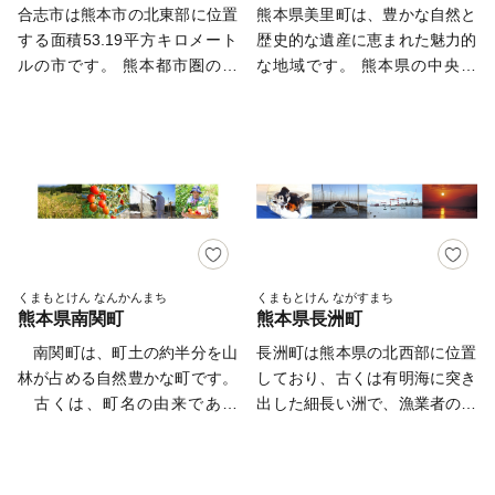
見していただきたい！ どこか
ふるさと納税に関する必要書類
合志市は熊本市の北東部に位置
熊本県美里町は、豊かな自然と
毛和牛 ■ 白玉粉 ■ 生姜 ■
懐かしくありながらもさらに美
発行・返礼品発送・その他運
する面積53.19平方キロメート
歴史的な遺産に恵まれた魅力的
メロン ■ トマト ■ イチゴ
味しく、新しくなった 阿蘇を
用・事務対応以外には使用いた
ルの市です。 熊本都市圏の中
な地域です。 熊本県の中央に
もう一度感じてみませんか？
しません。
で生活圏を同じくする通学通勤
位置し、熊本都市圏から約40分
この度の応援寄附金をきっかけ
に便利なまちとして人口増加の
の距離にあります。 美里町の
に阿蘇市と出会い、 ぜひみな
一途をたどっています。 阿蘇
観光名所には、日本一の石段や
さまの第二のふるさとになれれ
の火山灰が降り積もってできた
国の重要文化財である霊台橋な
ばと願っております。
火山灰性腐植土に覆われた豊か
ど、多くの石橋があり、訪れる
な大地が広がり、県内有数の穀
人々を魅了しています。 ま
倉地帯です。 野菜やフルーツ
た、緑川ダム湖周辺のフォレス
など新鮮な食べ物がたくさんあ
トアドベンチャーや、良質な天
ります。 将来都市像を「人と
然温泉が楽しめる道の駅美里
くまもとけん なんかんまち
くまもとけん ながすまち
熊本県南関町
熊本県長洲町
地域が輝く未来へ ～健幸都市
「佐俣の湯」も人気スポットで
こうし～」と定め、すべての人
す。 人口減少や少子高齢化と
南関町は、町土の約半分を山
長洲町は熊本県の北西部に位置
が安全・安心して暮らせるまち
いった課題に直面しています
林が占める自然豊かな町です。
しており、古くは有明海に突き
「健幸都市こうし」の実現に向
が、町民が一丸となって未来を
古くは、町名の由来である
出した細長い洲で、漁業者の目
け、子育て支援や環境づくりを
切り開こうとしています。 田
「みなみのせき」として関所が
標地あるいは前進基地として栄
推進しています。 東洋経済
舎ならではの安心感と、熊本都
置かれ、交通の要衝として発展
えてきました。 有明海の恵み
「住みよさランキング」では、
市圏へのアクセスの良さが共存
してきました。しかし、現在で
を受け、アサリ、海苔の養殖な