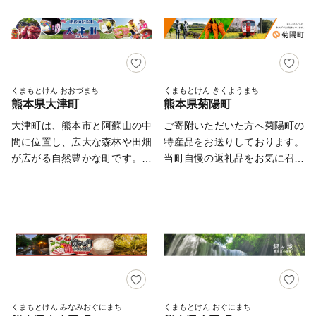
3年連続九州 No1 になりまし
する美里町は、訪れる人々に独
は人口が１万人を下回っていま
どをはじめ恵まれた気候や自然
た。 「健幸都市」とは、 ・自
自の魅力を提供しています。
す。 南関町が活気あるまち
を活かした米、麦、大豆、梨等
治の健康（財政の健全化等）
どうぞ、美里町のまちづくりに
になるよう、町内の生産者や事
の生産が盛んです。 また、造
・福祉の健康（子育て支援等）
ご支援ください。 ＊-------------
業所と協力し、ふるさとなんか
船やサッシ工場など多くの企業
・教育の健康（義務教育の充実
---------------------------------------
ん応援寄附金に取り組んでいま
も進出し、豊かな自然と工業地
等） ・生活環境の健康（防災
------------------------＊ 【ふるさ
すので、皆様からの応援をお待
帯が共存する町として発展して
くまもとけん おおづまち
くまもとけん きくようまち
対策の推進等） ・都市基盤の
と納税に関するお問い合わせ
熊本県大津町
熊本県菊陽町
ちしております。
います。 加えて長洲町といえ
健康（公共交通の充実等） ・
先】 美里町役場 美しい里創
ば、日本有数の金魚の産地とし
大津町は、熊本市と阿蘇山の中
ご寄附いただいた方へ菊陽町の
産業の健康（農商工業の振興
生課 ふるさと支援係 〒861-
ても有名です。 年間を通して
間に位置し、広大な森林や田畑
特産品をお送りしております。
等） の市の将来像の実現につ
4732 熊本県下益城郡美里町三
「金魚」に関連するイベントを
が広がる自然豊かな町です。ま
当町自慢の返礼品をお気に召し
なげるため、まちづくりの6つ
和420 TEL：0964-47-1111
開催しています。町内一の遊び
た、特産品の「からいも（さつ
ていただけますと幸いです。
を基本方針を設定したもの。
FAX：0964-47-0110 E-Mail：
場『金魚と鯉の郷広場』では、
まいも）」は熊本県で一番の生
※返礼品のお届け時期は各ペー
furusato@town.kumamoto-
休日にはたくさんの家族連れが
産量を誇り、「からいもの町」
ジに記載しております。 ※ご
misato.lg.jp 営業時間：平日
来訪し、子どもたちの声で賑わ
としても知られています。 近
注意ください※ ・制度変更に
9:00～17:00 ※メール・問合せ
っています。
年では、町内を走る主要道路や
より、菊陽町在住の方の寄附に
フォームでのお問い合わせは随
JR、そして阿蘇くまもと空港や
関しては返礼品の発送は致しま
時受け付けております。 ※営
熊本ICからも近いという交通の
せん。 ・必ず氏名・住所が住
業時間外のお問合せは翌営業日
利便性を背景に、産業都市とし
民票と一致するかご確認くださ
以降の対応となります。 ＊-----
ても発展してまいりました。
い。 ・寄附金受領証明書等
くまもとけん みなみおぐにまち
くまもとけん おぐにまち
---------------------------------------