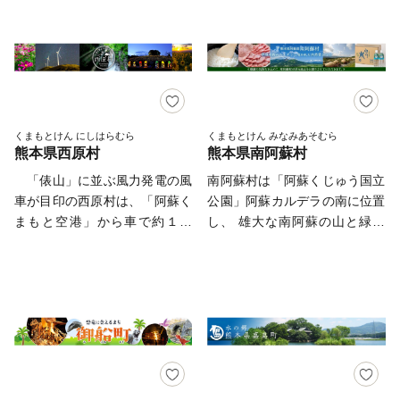
先】 南小国町ふるさと納税問
山村の起源』 『神様が産ま
風が気持ち良く、 渓流にはヤ
送サービスを委託した企業な
い合わせセンター 電話番号：
れた村』産山村は熊本県の最北
マメやニジマスが泳ぎ、楽しげ
ど)へ寄附者様の個人情報を委
050-3619-9166 （平日：9時～
端、九州のほぼ中央に位置し、
に釣り糸を垂れる人々の歓声が
託させていただく場合がござい
17時（土日祝除く）） メール
阿蘇山や大分県の九重火山群等
岸辺を包みます。 根子岳の裾
ますが、その場合には、守秘義
アドレス：furusato@smo-
に囲まれた標高500～1,050mの
野に広がる大地と清らかな渓流
務契約等を締結し、個人情報保
minamioguni.co.jp 【南小国町
高原地帯です。稲作・畜産を中
は、心身を癒やす休日をプレゼ
護に万全を期します。 -----------
ふるさと納税 指定業務委託
心に農業が発達し、その営みが
ントしてくれます。
くまもとけん にしはらむら
くまもとけん みなみあそむら
---------------------------------------
先】 株式会社SMO南小国 〒
熊本県西原村
熊本県南阿蘇村
集落活動の原点となり、地域文
---------------------------- 本サイ
869-2401 熊本県阿蘇郡南小国
化となって今に継承されていま
「俵山」に並ぶ風力発電の風
南阿蘇村は「阿蘇くじゅう国立
トの運営は、株式会社ローカル
町赤馬場1882-1 問合せフォー
す。 草原のあか牛、全国名
車が目印の西原村は、「阿蘇く
公園」阿蘇カルデラの南に位置
がおこなっております。 お電
ム：
水百選に選ばれた池山水源の水
まもと空港」から車で約１０
し、 雄大な南阿蘇の山と緑、
話及びメールは、当社がご対応
https://www.town.minamioguni.lg.jp/post_1.html
や山吹水源、その水源の水で作
分、阿蘇エリアの南玄関口とし
そして「日本名水百選」に選定
いたします。 【返礼品の内
※メール・問合わせフォームで
られた「名水棚田米」、全国に
て親しまれています。村の東部
されている白川水源などに象徴
容・お届け先・お届け時期等に
のお問合せは随時受け付けてお
2,000頭ほどしかいないという
には、阿蘇外輪山にあたる山林
される豊かな自然環境に恵ま
ついての問合せ先】 E-mail：
ります。 ※営業時間外のお問
「ブラウンスイス牛」の乳製品
原野が広がり、毎年３月に行わ
れ、また数多くの歴史ある温泉
ozu@lo-cal.co.jp TEL:096-245-
合せは翌営日以降の対応となり
などたくさんの名産品がありま
れる野焼きによって維持されて
を擁した村です。 南阿蘇村で
6087 FAX:096-245-6158 【受
ます。
す。 阿蘇外輪山にある約
いる草原では牛が放牧され、の
は、自然環境や地域資源を総合
領証明書の発行やワンストップ
1,300人が暮らす小さな村、産
どかな時間が流れています。
的に利活用し、住民の方々と知
特例申請の受付状況等のお問い
山村。四季折々の姿を見せる草
甘くてなめらかな舌ざわりが
恵を出し合い、協働による村づ
合わせ】 株式会社ローカル E-
原と澄んだ水があります。産山