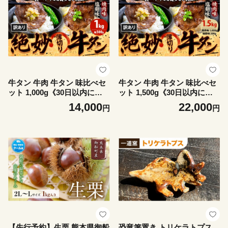
子 熊本県産 おやつ スイーツ
熊本県産 おやつ スイーツ
牛タン 牛肉 牛タン 味比べセ
牛タン 牛肉 牛タン 味比べセ
ット 1,000g《30日以内に出
ット 1,500g《30日以内に出
荷予定(土日祝除く)》熊本県
荷予定(土日祝除く)》熊本県
14,000
22,000
円
円
御船町 牛肉 タン たん 牛タン
御船町 牛肉 タン たん 牛タン
焼肉 塩麹 食べ比べ 大容量 小
焼肉 塩麹 食べ比べ 大容量 小
分け 牛 牛肉たん タン中 タン
分け 牛 牛肉たん タン中 タン
元 牛タン レビュー
元 牛タン レビュー
【先行予約】生栗 熊本県御船
恐竜箸置き トリケラトプス