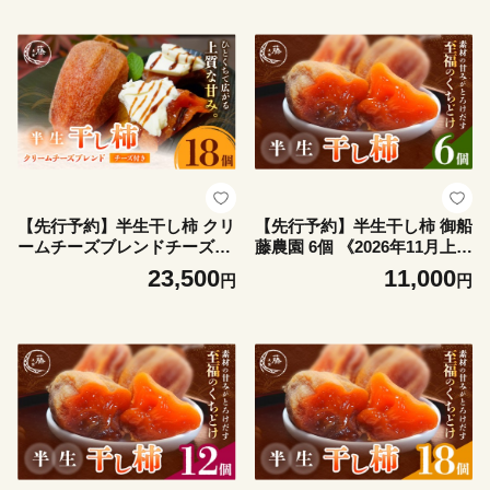
【先行予約】半生干し柿 クリ
【先行予約】半生干し柿 御船
ームチーズブレンドチーズ付
藤農園 6個 《2026年11月上
き 18個 柿 果物 フルーツ か
旬-2027年1月中旬頃出荷》熊
23,500
11,000
円
円
き 高瀬柿 御船藤農園《2026
本県 御船町 柿 高瀬柿 果物
年11月上旬-2027年1月中旬頃
フルーツ かき セミドライ 甘
出荷》熊本県 御船町 ドライ
味 くだもの 和菓子 ねっとり
フルーツ 甘味 くだもの 和菓
濃厚 おやつ スイーツ ギフト
子 熊本県産 おやつ スイーツ
送料無料