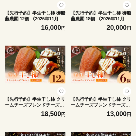
【先行予約】半生干し柿 御船
【先行予約】半生干し柿 御船
藤農園 12個 《2026年11月上
藤農園 18個 《2026年11月上
旬-2027年1月中旬頃出荷》熊
旬-2027年1月中旬頃出荷》熊
16,000
20,000
円
円
本県 御船町 柿 高瀬柿 果物
本県 御船町 柿 高瀬柿 果物
フルーツ かき セミドライ 甘
フルーツ かき セミドライ 甘
味 くだもの 和菓子 ねっとり
味 くだもの 和菓子 ねっとり
濃厚 おやつ スイーツ ギフト
濃厚 おやつ スイーツ ギフト
送料無料
送料無料
【先行予約】半生干し柿 クリ
【先行予約】半生干し柿 クリ
ームチーズブレンドチーズ付
ームチーズブレンドチーズ付
き 12個 柿 果物 フルーツ か
き 6個 柿 果物 フルーツ かき
18,500
13,000
円
円
き 高瀬柿 御船藤農園《2026
高瀬柿 御船藤農園《2026年1
年11月上旬-2027年1月中旬頃
1月上旬-2027年1月中旬頃出
出荷》熊本県 御船町 ドライ
荷》熊本県 御船町 ドライフ
フルーツ 甘味 くだもの 和菓
ルーツ 甘味 くだもの 和菓子