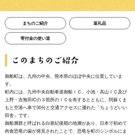
まちのご紹介
返礼品
寄付金の使い道
御船町は、九州の中央、熊本県のほぼ中央に位置していま
す。
町内には、九州中央自動車道御船ＩＣ、小池・高山ＩＣ及び
上野・吉無田ICの３箇所のＩＣを有するとともに、阿蘇くま
もと空港へ車で30分と交通アクセスに優れた「ちょうどいい
田舎」です。
御船層群と呼ばれる白亜紀後期の地層があり、日本で初めて
肉食恐竜の歯が発見されたことで、恐竜を町のシンボルにま