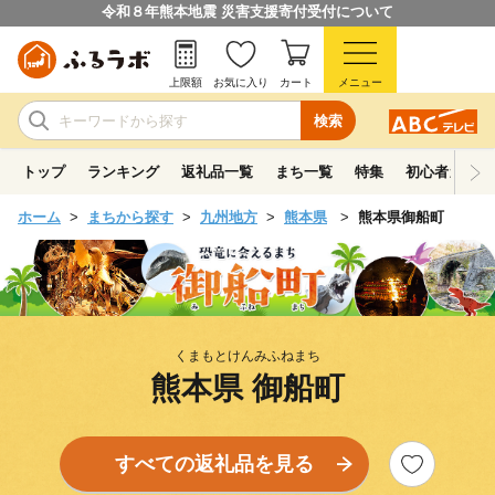
令和８年熊本地震 災害支援寄付受付について
上限額
お気に入り
カート
メニュー
検索
トップ
ランキング
返礼品一覧
まち一覧
特集
初心者ガイド
ホーム
まちから探す
九州地方
熊本県
熊本県御船町
くまもとけんみふねまち
熊本県 御船町
すべての返礼品を見る