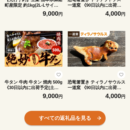
町産限定 約1kg(2L-Lサイズ)
一道窯 《90日以内に出荷予
《9月上旬-9月下旬頃出荷》
定(土日祝除く)》熊本県 御船
9,000
4,000
円
円
送料無料 期間限定 野菜 予約
町 箸置き はしおき 恐竜
スイーツ きんとん 甘露煮 渋
皮煮 栗ご飯 熊本県御船町
牛タン 牛肉 牛タン 焼肉 500g
恐竜箸置き ティラノサウルス
《30日以内に出荷予定(土日
一道窯 《90日以内に出荷予
祝除く)》熊本県 御船町 牛肉
定(土日祝除く)》熊本県 御船
9,000
4,000
円
円
タン たん 牛タン 焼肉 食べ比
町 箸置き はしおき 恐竜
べ 大容量 小分け 牛 牛肉たん
タン中 タン元 牛タン レビュ
ー
すべての返礼品を見る