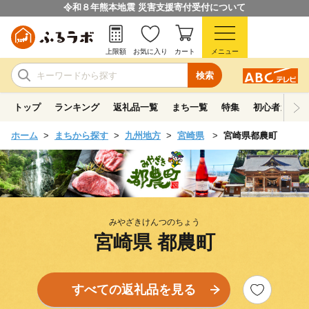
令和８年熊本地震 災害支援寄付受付について
上限額
お気に入り
カート
メニュー
検索
トップ
ランキング
返礼品一覧
まち一覧
特集
初心者ガイド
ホーム
まちから探す
九州地方
宮崎県
宮崎県都農町
みやざきけんつのちょう
宮崎県 都農町
すべての返礼品を見る