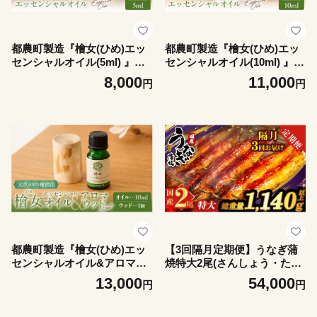
都農町製造『檜女(ひめ)エッ
都農町製造『檜女(ひめ)エッ
センシャルオイル(5ml) 』計1
センシャルオイル(10ml) 』計
本 檜 香り 天然 リラックス
1本 檜 香り 天然 リラックス
8,000
11,000
円
円
国産_T058-0025
国産_T058-0035
都農町製造『檜女(ひめ)エッ
【3回隔月定期便】うなぎ蒲
センシャルオイル&アロマウ
焼特大2尾(さんしょう・たれ
ッドセット』檜 香り 天然 リ
付き)総重量1140g以上 鰻 魚
13,000
54,000
円
円
ラックス 国産_T058-0065
魚介 加工品 国産_T026-0065-
K