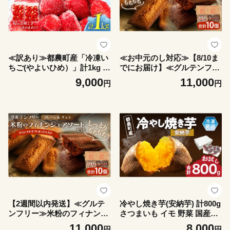
≪訳あり≫都農町産「冷凍い
≪お中元のし対応≫【8/10ま
ちご(やよいひめ）」計1kg フ
でにお届け】≪グルテンフリ
ルーツ 果物 デザート イチゴ
ー≫米粉のフィナンシェ アソ
9,000
11,000
円
円
国産_T059-003
ートセット(計10個) スイーツ
お菓子 国産_T038-016-OC8
【2週間以内発送】≪グルテ
冷やし焼き芋(安納芋) 計800g
ンフリー≫米粉のフィナンシ
さつまいも イモ 野菜 国産_T
ェ アソートセット(計10個) ス
016-0095
11,000
8,000
円
円