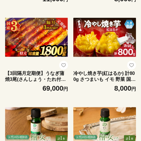
イーツ お菓子 国産_T038-016
【3回隔月定期便】うなぎ蒲
冷やし焼き芋(紅はるか) 計80
焼3尾(さんしょう・たれ付き)
0g さつまいも イモ 野菜 国産
総重量1800g以上 鰻 魚 魚介
_T016-0105
69,000
8,000
円
円
加工品 国産_T026-0146-K