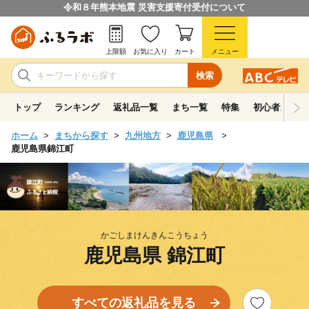
令和８年熊本地震 災害支援寄付受付について
上限額
お気に入り
カート
メニュー
検索
トップ
ランキング
返礼品一覧
まち一覧
特集
初心者ガイド
ホーム
まちから探す
九州地方
鹿児島県
鹿児島県錦江町
かごしまけんきんこうちょう
鹿児島県 錦江町
すべての返礼品を見る