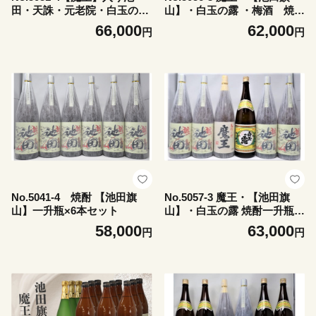
田・天誅・元老院・白玉の
山】・白玉の露 ・梅酒 焼酎
露・美し里 一升瓶６本セッ
一升瓶 6本セット
66,000
62,000
円
円
ト
No.5041-4 焼酎 【池田旗
No.5057-3 魔王・【池田旗
山】一升瓶×6本セット
山】・白玉の露 焼酎一升瓶 6
本セット
58,000
63,000
円
円