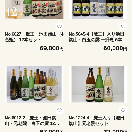
No.6027 魔王・池田旗山（4
No.5045-4【魔王】入り池田
合瓶） 12本セット
旗山・白玉の露 一升瓶 6本セ
ット
69,000
60,000
円
円
No.6012-2 魔王・池田旗
No.1224-4 魔王入り【池田
山・元老院・白玉の露 12本
旗山】元老院セット
セット
67,000
22,000