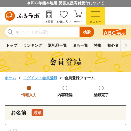
令和８年熊本地震 災害支援寄付受付について
上限額
お気に入り
カート
メニュー
検索
トップ
ランキング
返礼品一覧
まち一覧
特集
初心者ガイド
ホーム
ログイン・会員登録
会員登録フォーム
情報入力
内容確認
登録完了
お名前
必須