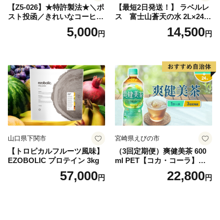
【Z5-026】★特許製法★＼ポ
【最短2日発送！】 ラベルレ
スト投函／きれいなコーヒー
ス 富士山蒼天の水 2L×24本
ドリップバッグ9種セット(18
（4ケース）※離島不可 天然
5,000
14,500
円
円
袋)ゆうパケットでお届け！
水 ミネラルウォーター 水 ペ
ットボトル 2000ml バナジウ
ム天然水 飲料水 軟水 鉱水 国
産 シリカ ミネラル 美容 備蓄
防災 長期保存 富士山 山梨県
忍野村
山口県下関市
宮崎県えびの市
【トロピカルフルーツ風味】
（3回定期便）爽健美茶 600
EZOBOLIC プロテイン 3kg
ml PET【コカ・コーラ】ペ
ットボトル 1ケース(24本) 定
57,000
22,800
円
円
期便 3回(72本) セット お茶
カフェインゼロ ノンカフェ
イン ハトムギ ブレンド茶 宮
崎県 えびの市 送料無料