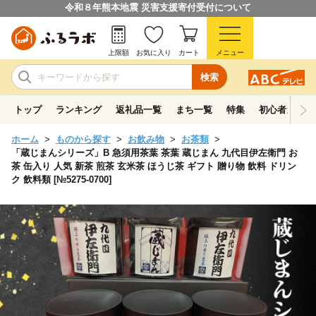
令和８年熊本地震 災害支援寄付受付について
上限額
お気に入り
カート
メニュー
検索
トップ
ランキング
返礼品一覧
まち一覧
特集
初心者ガイド
ホーム
ものから探す
お飲み物
お茶類
「蔵じまんシリーズ」B 急須用茶葉 茶葉 蔵じまん 九代目伊左衛門 お
茶 缶入り 人気 新茶 煎茶 玄米茶 ほうじ茶 ギフト 贈り物 飲料 ドリン
ク 飲料類 [№5275-0700]