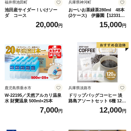
福井県池田町
兵庫県神河町
池田産サイダー！いけソー
おーいお茶緑茶280ml 48本
ダ コース
(2ケース) 伊藤園【123317
3】
20,000
15,000
円
円
鹿児島県垂水市
兵庫県淡路市
W-22195／天然アルカリ温泉
ドリップバッグコーヒー 淡
水 財寶温泉 500ml×25本
路島アソートセット 6種 120
袋 飲み比べ コーヒー
7,000
12,000
円
円