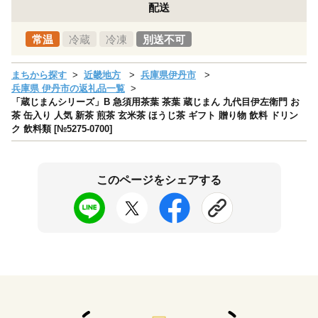
配送
常温
冷蔵
冷凍
別送不可
まちから探す
近畿地方
兵庫県伊丹市
兵庫県 伊丹市の返礼品一覧
「蔵じまんシリーズ」B 急須用茶葉 茶葉 蔵じまん 九代目伊左衛門 お
茶 缶入り 人気 新茶 煎茶 玄米茶 ほうじ茶 ギフト 贈り物 飲料 ドリン
ク 飲料類 [№5275-0700]
このページをシェアする