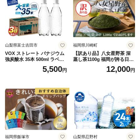
山梨県富士吉田市
福岡県川崎町
VOX ストレート バナジウム
【訳あり品】八女星野茶 深
強炭酸水 35本 500ml ラベル
蒸し茶1100g 福岡が誇る日本
レス【富士吉田市限定カート
茶_ 訳アリ 常温 お茶 茶袋 常
5,500
12,000
円
円
ン】
備品 おちゃ ocha 茶葉 緑茶
飲料 飲み物 八女 茶 日本茶
深むし茶 深蒸し 訳あり お茶
っぱ tea 八女茶 お手軽 簡単
小分け お土産 お取り寄せ グ
ルメ 福岡 九州 福岡県 国産
日本 ふかむし茶 ふかむし 家
庭用 自宅用 ちゃ りょくちゃ
ふかむしちゃ 急須 甘み 川崎
町 送料無料
福岡県飯塚市
山梨県忍野村