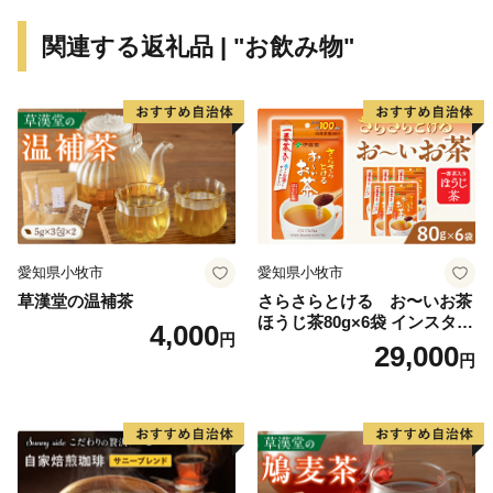
り酒が生んだ銘醸地、伊丹と灘五郷 』 が「日本酒」
関連する返礼品 | "お飲み物"
をテーマにした初の日本遺産に認定されました。8月末
には阪神間日本遺産推進協議会を設立し、神戸市、尼崎
市、西宮市、芦屋市、伊丹市（幹事市）が連携し日本遺
産を推進しています。
【安全・安心なまち】
1,200台に増設した見守りカメラと地域ボランティアの
協力で登下校中の子どもの見守りをパワーアップ！市民
愛知県小牧市
愛知県小牧市
の安全・安心を守るため整備したカメラとビーコン受信
草漢堂の温補茶
さらさらとける お〜いお茶
器で、発信器を持った子どもや認知症高齢者の居場所を
ほうじ茶80g×6袋 インスタン
4,000
円
保護者のスマートフォンなどにお知らせするサービス
トほうじ茶 粉末ほうじ茶 粉
29,000
円
末茶 おーいお茶 粉末緑茶
「まちなかミマモルメ」を実施しています。
■伊丹市の見どころ