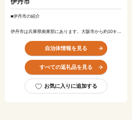
伊丹市
■伊丹市の紹介
伊丹市は兵庫県南東部にあります。大阪市から約10キロ
メートルと近く、衛星都市の一つとも位置づけられま
す。地形は全体に平坦で東部に猪名川、西部に武庫川と
自治体情報を見る
いう2つの川が流れています。都会に近く自然にも癒さ
れる、「便利」と「心休まる居心地の良さ」が共存する
すべての返礼品を見る
街、伊丹。
空港のあるまちとしても知られ、飛行機で全国の主要な
空港に2時間以内に行く事ができます。
お気に入りに追加する
有岡城の城下町として栄え、有岡城廃城後、江戸時代に
は酒造業を基幹産業として発展しました。現在も、400
年の伝統と革新の清酒(せいしゅ)が造られています。
【日本遺産認定】
令和2年6月19日、『 「伊丹諸白」と「灘の生一本」 下