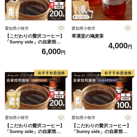
【旧岡田家住宅・酒蔵】
江戸時代前期(1674年)に建てられた店舗(町家)と酒蔵で
す。
愛知県小牧市
愛知県小牧市
現存する国内最古の酒蔵として国の重要文化財に指定さ
【こだわりの贅沢コーヒー】
草漢堂の鳩麦茶
れています（平成4年1月21日）。
「Sunny side」の自家焙煎珈
4,000
円
琲サニーブレンド（200g）
6,000
円
【伊丹スカイパーク】
滑走路のすぐ横、猛スピードで滑走・離陸する飛行機を
間近で見られる
長さ1.2キロメートル、幅80メートルの公園。
【昆陽池（こやいけ）公園】
昆陽池は伊丹市民のオアシス、都市部では珍しい渡り鳥
の飛来地です。
公園内には、生きた昆虫を観察できる「昆虫館」と「チ
愛知県小牧市
愛知県小牧市
ョウの温室」があります。
【こだわりの贅沢コーヒー】
【こだわりの贅沢コーヒー】
「Sunny side」の自家焙煎珈
「Sunny side」の自家焙煎珈