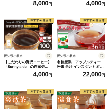
琲こまきブレンド（200g）
琲ストロングブレンド（100
8,000
4,000
円
円
g）
愛知県小牧市
愛知県小牧市
【こだわりの贅沢コーヒー】
名糖産業 アップルティー
「Sunny side」の自家焙煎珈
粉末 果汁 インスタント 紅茶
琲サニーブレンド（100g）
ティー ビタミンC 袋 ロング
4,000
22,000
円
円
セラー 粉末飲料 粉末茶 簡単
手軽 ホット アイス