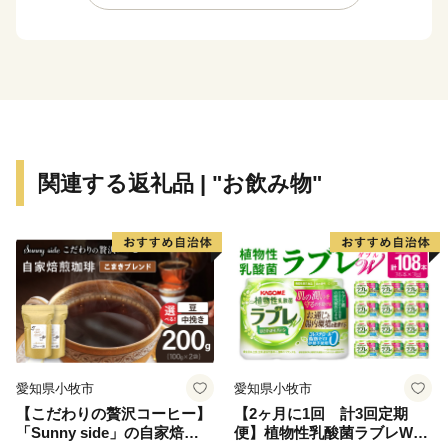
★ABCテレビのニュース情報番組「news おかえり」
で、「ハスカップジュエリー』 が紹介されました！
👉
ハスカップジュエリー
★ほかにも魅力的な返礼品がたくさん‼
👉<毛ガニ（330g前後）1尾/a>
👉<生ラム 肩ロース /a>
関連する返礼品 | "お飲み物"
愛知県小牧市
愛知県小牧市
【こだわりの贅沢コーヒー】
【2ヶ月に1回 計3回定期
「Sunny side」の自家焙煎珈
便】植物性乳酸菌ラブレW