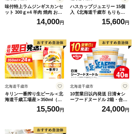
味付特上ラムジンギスカンセ
ハスカップジュエリー 15個
ット 300ｇ×4 羊肉 焼肉 お肉
入《北海道千歳市 もりも
味付き BBQ キャンプ ＜肉の
と》
14,000
15,600
円
円
山本＞
北海道千歳市
北海道千歳市
キリン一番搾り生ビール＜北
10営業日以内発送 日清★シ
海道千歳工場産＞350ml（24
ーフードヌードル 2箱・合計
本）
40食
15,500
24,000
円
円