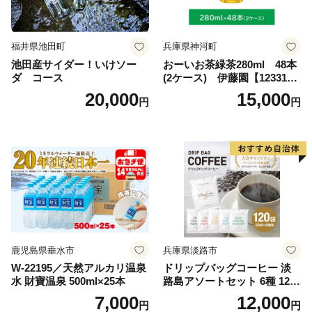
福井県池田町
兵庫県神河町
池田産サイダー！いけソー
おーいお茶緑茶280ml 48本
ダ コース
(2ケース) 伊藤園【123317
3】
20,000
15,000
円
円
鹿児島県垂水市
兵庫県淡路市
W-22195／天然アルカリ温泉
ドリップバッグコーヒー 淡
水 財寶温泉 500ml×25本
路島アソートセット 6種 120
袋 飲み比べ コーヒー
7,000
12,000
円
円