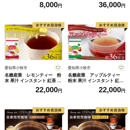
琲こまきブレンド（200g）
プレーン36本（計108本）
8,000
36,000
円
円
愛知県小牧市
愛知県小牧市
名糖産業 レモンティー 粉
名糖産業 アップルティー
末 果汁 インスタント 紅茶 ビ
粉末 果汁 インスタント 紅茶
タミンC 袋 ロングセラー 粉
ティー ビタミンC 袋 ロング
22,000
22,000
円
円
末飲料 粉末茶 簡単 手軽 ホッ
セラー 粉末飲料 粉末茶 簡単
ト アイス
手軽 ホット アイス