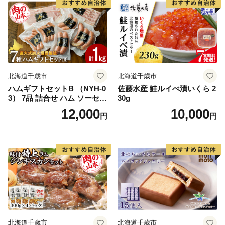
北海道千歳市
北海道千歳市
ハムギフトセットB （NYH-0
佐藤水産 鮭ルイべ漬いくら 2
3） 7品 詰合せ ハム ソーセー
30g
ジ 〈肉の山本〉
12,000
10,000
円
円
北海道千歳市
北海道千歳市