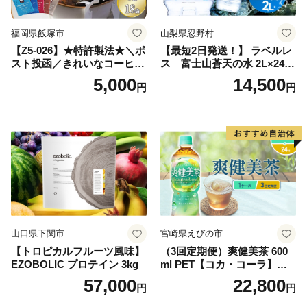
町 送料無料
福岡県飯塚市
山梨県忍野村
【Z5-026】★特許製法★＼ポ
【最短2日発送！】 ラベルレ
スト投函／きれいなコーヒー
ス 富士山蒼天の水 2L×24本
ドリップバッグ9種セット(18
（4ケース）※離島不可 天然
5,000
14,500
円
円
袋)ゆうパケットでお届け！
水 ミネラルウォーター 水 ペ
ットボトル 2000ml バナジウ
ム天然水 飲料水 軟水 鉱水 国
産 シリカ ミネラル 美容 備蓄
防災 長期保存 富士山 山梨県
忍野村
山口県下関市
宮崎県えびの市
【トロピカルフルーツ風味】
（3回定期便）爽健美茶 600
EZOBOLIC プロテイン 3kg
ml PET【コカ・コーラ】ペ
ットボトル 1ケース(24本) 定
57,000
22,800
円
円
期便 3回(72本) セット お茶
カフェインゼロ ノンカフェ