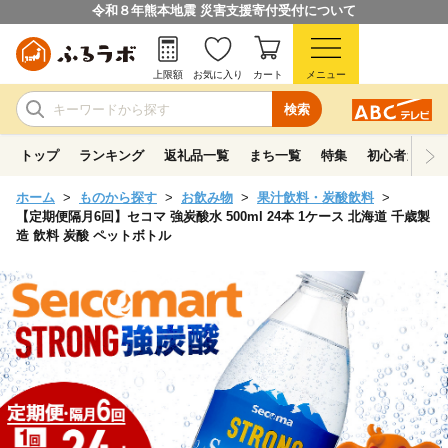
令和８年熊本地震 災害支援寄付受付について
上限額
お気に入り
カート
メニュー
検索
トップ
ランキング
返礼品一覧
まち一覧
特集
初心者ガイド
ホーム
ものから探す
お飲み物
果汁飲料・炭酸飲料
【定期便隔月6回】セコマ 強炭酸水 500ml 24本 1ケース 北海道 千歳製
造 飲料 炭酸 ペットボトル