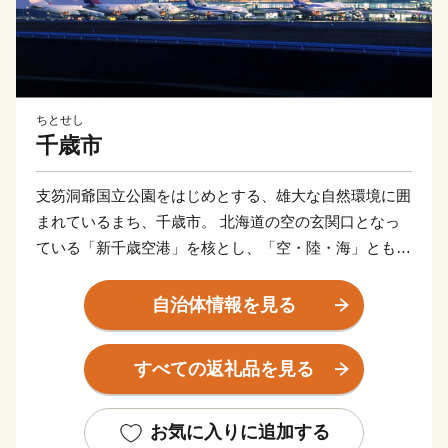
ちとせし
千歳市
支笏洞爺国立公園をはじめとする、雄大な自然環境に囲
まれているまち、千歳市。 北海道の空の玄関口となっ
ている「新千歳空港」を核とし、「空・陸・海」ともに
抜群のアクセスを活かし、北海道の観光拠点となってい
ます。 また、市内11カ所の工業団地には、多くの企業
自治体情報を見る
が立地しているほか、石狩管内一の生産額を誇る農業地
域が広がり、自然や産業、そして都市環境が調和してお
すべての返礼品を見る
り、今なお、成長を続けています。
お気に入りに追加する