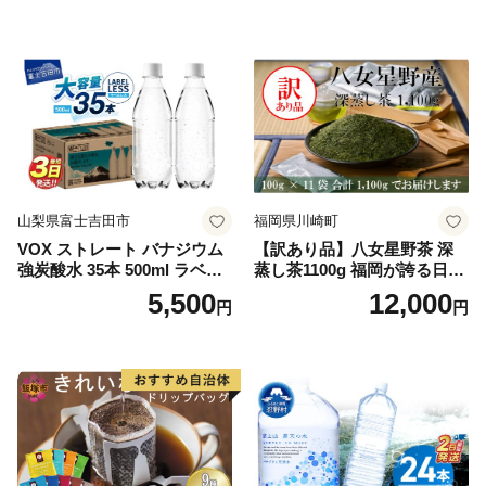
山梨県富士吉田市
福岡県川崎町
VOX ストレート バナジウム
【訳あり品】八女星野茶 深
強炭酸水 35本 500ml ラベル
蒸し茶1100g 福岡が誇る日本
レス【富士吉田市限定カート
茶_ 訳アリ 常温 お茶 茶袋 常
5,500
12,000
円
円
ン】
備品 おちゃ ocha 茶葉 緑茶
飲料 飲み物 八女 茶 日本茶
深むし茶 深蒸し 訳あり お茶
っぱ tea 八女茶 お手軽 簡単
小分け お土産 お取り寄せ グ
ルメ 福岡 九州 福岡県 国産
日本 ふかむし茶 ふかむし 家
庭用 自宅用 ちゃ りょくちゃ
ふかむしちゃ 急須 甘み 川崎