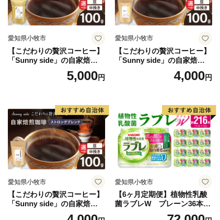
愛知県小牧市
愛知県小牧市
【こだわりの贅沢コーヒー】
【こだわりの贅沢コーヒー】
「Sunny side」の自家焙煎珈
「Sunny side」の自家焙煎珈
琲こまきブレンド（100g）
琲サニーブレンド（100g）
5,000
4,000
円
円
愛知県小牧市
愛知県小牧市
【こだわりの贅沢コーヒー】
【6ヶ月定期便】植物性乳酸
「Sunny side」の自家焙煎珈
菌ラブレW プレーン36本
琲ストロングブレンド（100
（計216本）
4,000
72,000