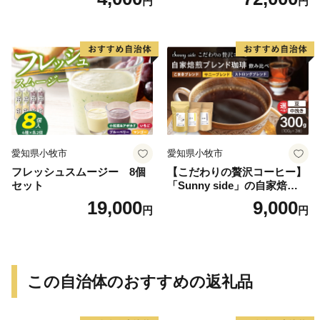
円
円
g）
愛知県小牧市
愛知県小牧市
フレッシュスムージー 8個
【こだわりの贅沢コーヒー】
セット
「Sunny side」の自家焙煎珈
琲ブレンド珈琲飲み比べセッ
19,000
9,000
円
円
ト（300g）
この自治体のおすすめの返礼品