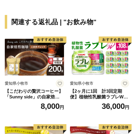
関連する返礼品 | "お飲み物"
愛知県小牧市
愛知県小牧市
【こだわりの贅沢コーヒー】
【2ヶ月に1回 計3回定期
「Sunny side」の自家焙煎珈
便】植物性乳酸菌ラブレW
琲こまきブレンド（200g）
プレーン36本（計108本）
8,000
36,000
円
円