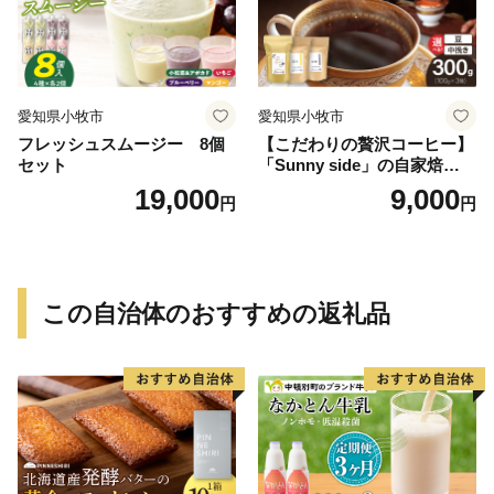
愛知県小牧市
愛知県小牧市
フレッシュスムージー 8個
【こだわりの贅沢コーヒー】
セット
「Sunny side」の自家焙煎珈
琲ブレンド珈琲飲み比べセッ
19,000
9,000
円
円
ト（300g）
この自治体のおすすめの返礼品