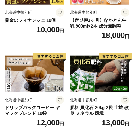
北海道中頓別町
北海道中頓別町
黄金のフィナンシェ 10個
【定期便3ヶ月】なかとん牛
乳 900ml×2本 成分無調整
10,000
円
18,000
円
北海道中頓別町
北海道中頓別町
ドリップバッグコーヒー ヤ
肥料 貝化石 20kg 2袋 土壌 改
マフクブレンド 10袋
良 ミネラル 環境
12,000
13,000
円
円