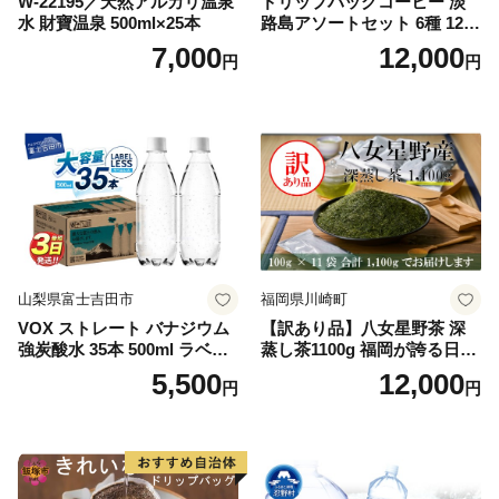
W-22195／天然アルカリ温泉
ドリップバッグコーヒー 淡
水 財寶温泉 500ml×25本
路島アソートセット 6種 120
袋 飲み比べ コーヒー
7,000
12,000
円
円
山梨県富士吉田市
福岡県川崎町
VOX ストレート バナジウム
【訳あり品】八女星野茶 深
強炭酸水 35本 500ml ラベル
蒸し茶1100g 福岡が誇る日本
レス【富士吉田市限定カート
茶_ 訳アリ 常温 お茶 茶袋 常
5,500
12,000
円
円
ン】
備品 おちゃ ocha 茶葉 緑茶
飲料 飲み物 八女 茶 日本茶
深むし茶 深蒸し 訳あり お茶
っぱ tea 八女茶 お手軽 簡単
小分け お土産 お取り寄せ グ
ルメ 福岡 九州 福岡県 国産