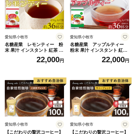
愛知県小牧市
愛知県小牧市
名糖産業 レモンティー 粉
名糖産業 アップルティー
末 果汁 インスタント 紅茶 ビ
粉末 果汁 インスタント 紅茶
タミンC 袋 ロングセラー 粉
ティー ビタミンC 袋 ロング
22,000
22,000
円
円
末飲料 粉末茶 簡単 手軽 ホッ
セラー 粉末飲料 粉末茶 簡単
ト アイス
手軽 ホット アイス
愛知県小牧市
愛知県小牧市
【こだわりの贅沢コーヒー】
【こだわりの贅沢コーヒー】