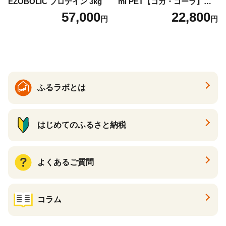
EZOBOLIC プロテイン 3kg
ml PET【コカ・コーラ】ペ
ットボトル 1ケース(24本) 定
57,000
22,800
円
円
期便 3回(72本) セット お茶
カフェインゼロ ノンカフェ
イン ハトムギ ブレンド茶 宮
崎県 えびの市 送料無料
ふるラボとは
はじめてのふるさと納税
よくあるご質問
コラム