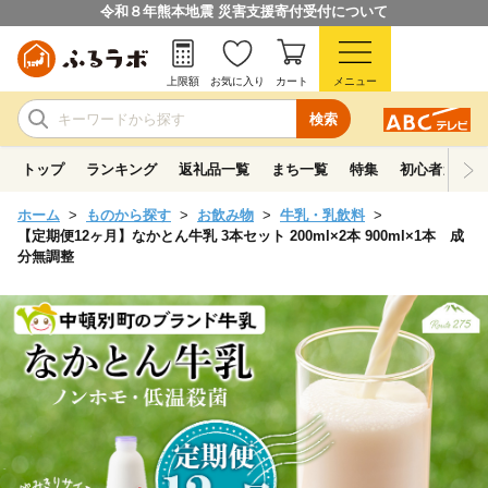
令和８年熊本地震 災害支援寄付受付について
上限額
お気に入り
カート
メニュー
検索
トップ
ランキング
返礼品一覧
まち一覧
特集
初心者ガイド
ホーム
ものから探す
お飲み物
牛乳・乳飲料
【定期便12ヶ月】なかとん牛乳 3本セット 200ml×2本 900ml×1本 成
分無調整