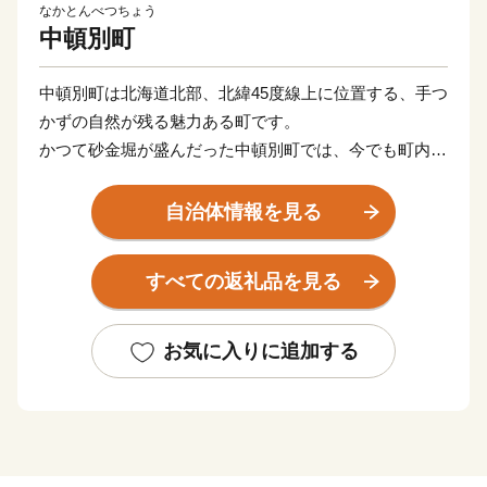
なかとんべつちょう
中頓別町
中頓別町は北海道北部、北緯45度線上に位置する、手つ
かずの自然が残る魅力ある町です。
かつて砂金堀が盛んだった中頓別町では、今でも町内を
流れる川では期間限定で気軽に砂金堀体験を楽しむこと
ができます。
自治体情報を見る
深い森や豊かな清流など雄大な自然に恵まれ、一年を通
して寒暖差が大きいことから、四季折々の自然を体感す
すべての返礼品を見る
ることができます。
豊かな自然環境で育った乳牛から絞った牛乳やチーズ、
はちみつ等が町の特産品として有名です。
お気に入りに追加する