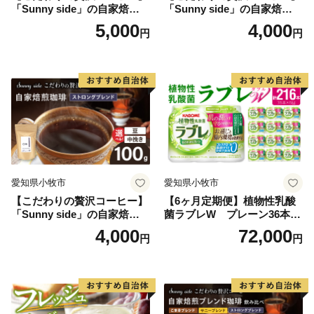
「Sunny side」の自家焙煎珈
「Sunny side」の自家焙煎珈
琲こまきブレンド（100g）
琲サニーブレンド（100g）
5,000
4,000
円
円
愛知県小牧市
愛知県小牧市
【こだわりの贅沢コーヒー】
【6ヶ月定期便】植物性乳酸
「Sunny side」の自家焙煎珈
菌ラブレW プレーン36本
琲ストロングブレンド（100
（計216本）
4,000
72,000
円
円
g）