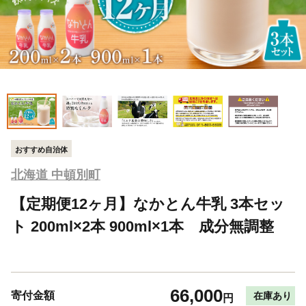
おすすめ自治体
北海道 中頓別町
【定期便12ヶ月】なかとん牛乳 3本セッ
ト 200ml×2本 900ml×1本 成分無調整
66,000
寄付金額
在庫あり
円