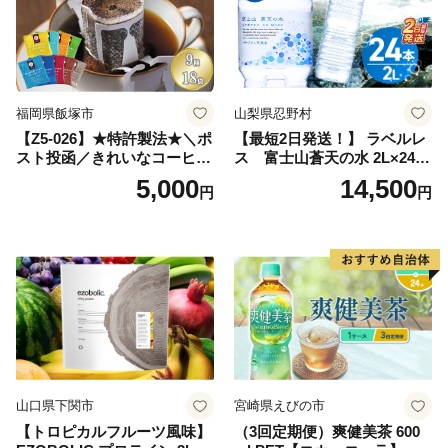
日本 ふかむし茶 ふかむし 家
庭用 自宅用 ちゃ りょくちゃ
ふかむしちゃ 急須 甘み 川崎
町 送料無料
福岡県飯塚市
山梨県忍野村
【Z5-026】★特許製法★＼ポ
【最短2日発送！】 ラベルレ
スト投函／きれいなコーヒー
ス 富士山蒼天の水 2L×24本
ドリップバッグ9種セット(18
（4ケース）※離島不可 天然
5,000
14,500
円
円
袋)ゆうパケットでお届け！
水 ミネラルウォーター 水 ペ
ットボトル 2000ml バナジウ
ム天然水 飲料水 軟水 鉱水 国
産 シリカ ミネラル 美容 備蓄
防災 長期保存 富士山 山梨県
忍野村
山口県下関市
宮崎県えびの市
【トロピカルフルーツ風味】
（3回定期便）爽健美茶 600