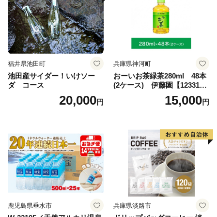
福井県池田町
兵庫県神河町
池田産サイダー！いけソー
おーいお茶緑茶280ml 48本
ダ コース
(2ケース) 伊藤園【123317
3】
20,000
15,000
円
円
鹿児島県垂水市
兵庫県淡路市