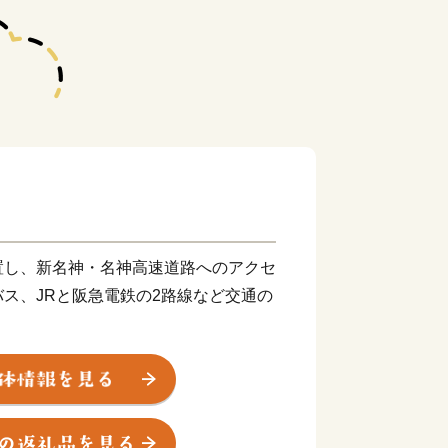
置し、新名神・名神高速道路へのアクセ
ス、JRと阪急電鉄の2路線など交通の
も、豊かな自然に囲まれ、四季の移ろい
ます。
残る街並みなどに加え、2024年に将
会館」が完成し、歴史と文化が大切に受