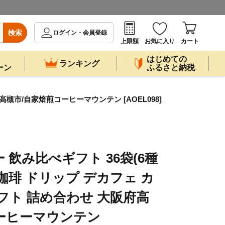
検索
ログイン・会員登録
上限額
お気に入り
カート
はじめての
ランキング
ーン
ふるさと納税
槻市/自家焙煎コーヒーマウンテン [AOEL098]
飲み比べギフト 36袋(6種
 珈琲 ドリップ デカフェ カ
フト 詰め合わせ 大阪府高
ーヒーマウンテン