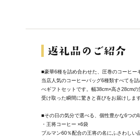
■豪華6種を詰め合わせた、圧巻のコーヒー
当店人気のコーヒーバッグ6種類すべてを詰
べギフトセットです。幅38cm×高さ28c
受け取った瞬間に驚きと喜びをお届けしま
■その日の気分で選べる、個性豊かな6つの
・王将コーヒー ×6袋
ブルマン60％配合の王将の名にふさわしい