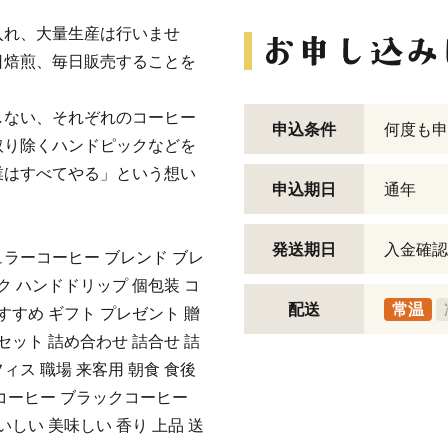
入れ、大量生産は行いませ
日焙煎、毎日販売することを
しない、それぞれのコーヒー
申込条件
何度も申
取り除くハンドピックなどを
業はすべてやる」という想い
申込期日
通年
発送期日
入金確認
ュラーコーヒー ブレンド ブレ
 ハンドドリップ 個包装 コ
配送
常温
おすすめ ギフト プレゼント 贈
 セット 詰め合わせ 詰合せ 詰
ィス 職場 来客用 朝食 食後
トコーヒー ブラックコーヒー
いしい 美味しい 香り 上品 送