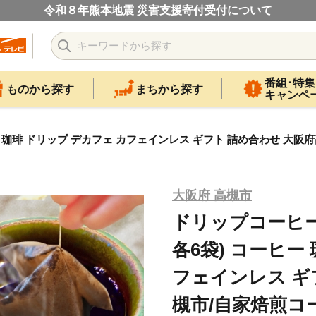
令和８年熊本地震 災害支援寄付受付について
番組･特集
ものから探す
まちから探す
キャンペ
 珈琲 ドリップ デカフェ カフェインレス ギフト 詰め合わせ 大阪府高
大阪府 高槻市
ドリップコーヒー 
各6袋) コーヒー
フェインレス ギ
槻市/自家焙煎コ