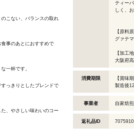
ティーバ
しく、お
きのこない、バランスの取れ
【原料原
グァテマ
お食事のあとにおすすめで
【加工地
大阪府高
トな一杯です。
消費期限
【賞味期
ですっきりとしたブレンドで
製造後1
事業者
自家焙煎
した、やさしい味わいのコー
返礼品ID
7075910