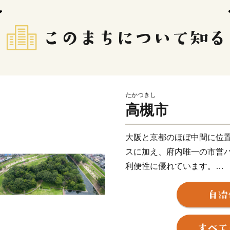
たかつきし
高槻市
大阪と京都のほぼ中間に位
スに加え、府内唯一の市営バ
利便性に優れています。
都市の利便性を備えながら
を身近に感じることができ
また、史跡や城下町の面影が
棋界の西の聖地「関西将棋