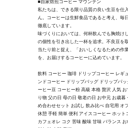
■自家焙煎コーヒー マウンテン
私たちは、できる限り品質の良い生豆を仕
ん。コーヒーは生鮮食品であると考え、毎
徹底しています。
味づくりにおいては、何杯飲んでも胸焼け
の個性を引き出した一杯を追求。不良豆を
当たり前と捉え、「おいしくなるための作
を、お届けするコーヒーに込めています。
飲料 コーヒー 珈琲 ドリップコーヒー レギ
ンドコーヒー ドリップバッグ ドリップパック
ーヒー豆 コーヒー粉 高級 本格 贅沢 人気 
り物 父の日 母の日 敬老の日 お中元 お歳暮
め合わせセット お試し 飲み比べ 自宅用 オフ
休憩 手軽 簡単 便利 アイスコーヒー ホッ
カフェオレ コク 苦味 酸味 甘味 バランス お