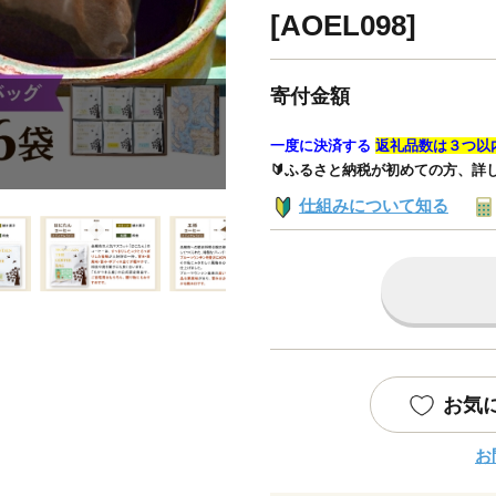
[AOEL098]
寄付金額
一度に決済する
返礼品数は３つ以
🔰ふるさと納税が初めての方、詳
仕組みについて知る
お気
お