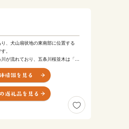
あり、犬山扇状地の東南部に位置する
です。
条川が流れており、五条川桜並木は「日
ばれています。
の企業がある一方で、国宝松江城を築城
生誕地でもある
田園風景も多く共存しています。
では、住みやすさを感じている住民の割
いまちにするため、暖かいご支援をよろ