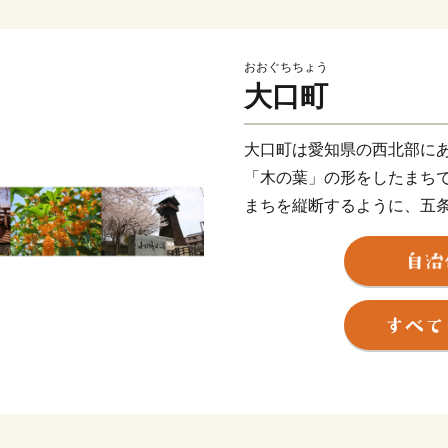
おおぐちちょう
大口町
大口町は愛知県の西北部に
「木の葉」の形をしたまち
まちを縦断するように、五
本さくら名所100選」に選
また町内には、約６８０社
した武将「堀尾吉晴公」の
大口町には、史跡や豊かな
令和２年の住民アンケート
合は93.2％でした。
これからも大口町をより良