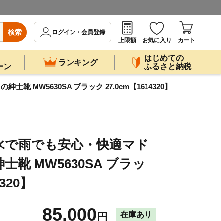
検索
ログイン・会員登録
上限額
お気に入り
カート
はじめての
ランキング
ーン
ふるさと納税
MW5630SA ブラック 27.0cm【1614320】
水で雨でも安心・快適マド
靴 MW5630SA ブラッ
4320】
85,000
在庫あり
円