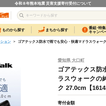
令和８年熊本地震 災害支援寄付受付について
番組･特集
ものから探す
まちから探す
キャンペ
ッション
ゴアテックス防水で雨でも安心・快適マドラスウォークの紳士靴 
愛知県 大口町
ゴアテックス防
ラスウォークの紳士
ク 27.0cm【161
寄付金額