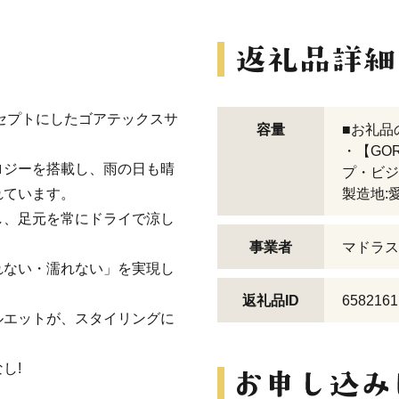
セプトにしたゴアテックスサ
容量
■お礼品
・【GO
ロジーを搭載し、雨の日も晴
プ・ビジ
れています。
製造地:
し、足元を常にドライで涼し
事業者
マドラス
れない・濡れない」を実現し
返礼品ID
6582161
ルエットが、スタイリングに
し!