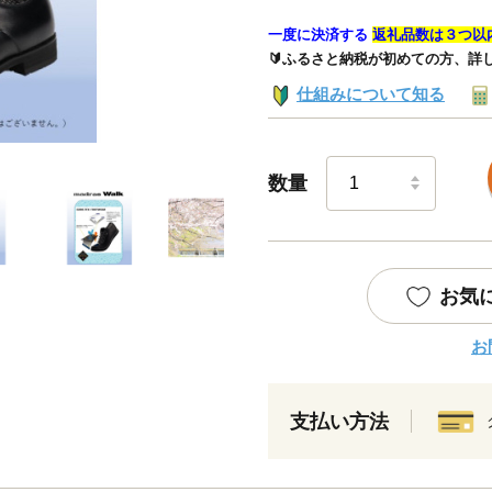
一度に決済する
返礼品数は３つ以
🔰ふるさと納税が初めての方、詳
仕組みについて知る
数量
お気
お
支払い方法