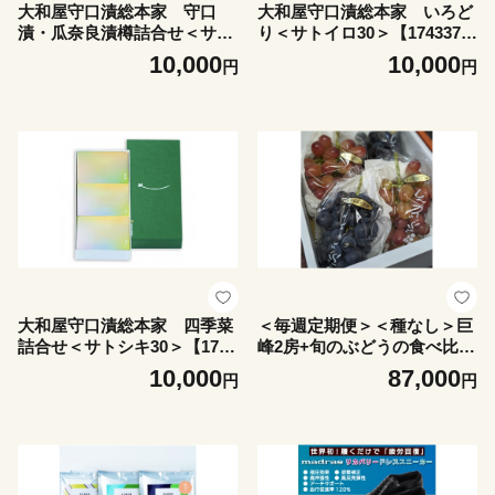
大和屋守口漬総本家 守口
大和屋守口漬総本家 いろど
漬・瓜奈良漬樽詰合せ＜サト
り＜サトイロ30＞【174337
モナタ30＞【1743366】
0】
10,000
10,000
円
円
大和屋守口漬総本家 四季菜
＜毎週定期便＞＜種なし＞巨
詰合せ＜サトシキ30＞【1743
峰2房+旬のぶどうの食べ比べ
373】
約2kgセット全4回【408673
10,000
87,000
円
円
1】