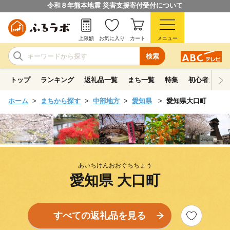
令和８年熊本地震 災害支援寄付受付について
上限額
お気に入り
カート
メニュー
検索
トップ
ランキング
返礼品一覧
まち一覧
特集
初心者ガイド
ホーム
まちから探す
中部地方
愛知県
愛知県大口町
あいちけんおおぐちちょう
愛知県 大口町
すべての返礼品を見る