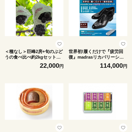
＜種なし＞巨峰2房+旬のぶど
世界初!履くだけで『疲労回
うの食べ比べ約2kgセット【1
復』madrasリカバリーシュ
724199】
ーズ M710GMT ブラック 25.
22,000
114,000
円
円
5cm【1722802】