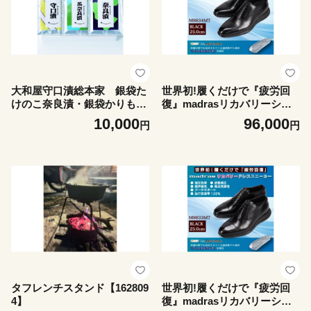
大和屋守口漬総本家 銀袋た
世界初!履くだけで『疲労回
けのこ奈良漬・銀袋かりもり
復』madrasリカバリーシュ
奈良漬・銀袋守口漬セット＜
ーズ M8834MT ブラック 25.0
10,000
96,000
円
円
サトテイケイ30＞【174336
cm【1703030】
8】
タフレンチスタンド【162809
世界初!履くだけで『疲労回
4】
復』madrasリカバリーシュ