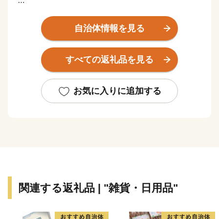
【熊野古道】
世界遺産「紀伊山地の霊場と参詣道(通称：熊野古道)」
自治体情報を見る
の大きな見所のひとつが那智勝浦町にあります。
苔むした石畳を上っていくと、、熊野三山のひとつ「熊
すべての返礼品を見る
野那智大社」、西国三十三所の一番札所である「那智山
青岸渡寺」、そして日本一の落差133mを誇る「那智の
滝」が忽然と姿を現します。
お気に入りに追加する
いにしえの時代、上皇から庶民まで実にさまざまな人々
が、遠路はるばるこの地を詣でました。
【生まぐろ】
勝浦港は、生まぐろの水揚げ日本一。
生まぐろとは、捕獲後、冷凍ではなく冷蔵(生)で運ばれ
たまぐろのことです。
もちもちとした生まぐろが、今日もお店に並びます。
関連する返礼品 | "雑貨・日用品"
【温泉】
JR紀伊勝浦駅を降りると、すぐそこに足湯が。
源泉数は県内一で、温泉宿も日帰り温泉もたくさん。