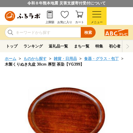
令和８年熊本地震 災害支援寄付受付について
上限額
お気に入り
カート
メニュー
検索
トップ
ランキング
返礼品一覧
まち一覧
特集
初心者ガイド
ホーム
ものから探す
雑貨・日用品
食器・グラス・包丁
木製くりぬき丸盆 30cm 厚型 茶染【YG399】