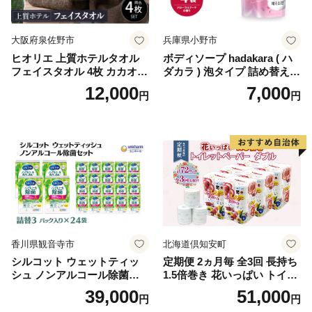
大阪府泉佐野市
兵庫県小野市
ヒオリエ 上質ホテルタオル
ボディソープ hadakara ( ハ
フェイスタオル 4枚 カカオ
ダカラ ) 泡タイプ 詰め替え 4
【タオル 泉州タオル 吸水 普
40ml×4袋 ボディーソープ 泡
12,000
7,000
円
円
段使い 無地 シンプル 日用品
ボディソープ 泡 日用品 消耗
ふわふわ ふかふか 家族 たお
品 バス用品 大容量 いい 匂い
る 一人暮らし】
ボディ 保湿 LION ライオン
泡石鹸 石鹸 兵庫 兵庫県 小野
市
香川県観音寺市
北海道倶知安町
シルコット ウェットティッ
定期便 2ヵ月毎 全3回 長持ち
シュ ノンアルコール除菌詰
1.5倍巻き 花いっぱい トイレ
替（43枚×3P）×24袋 日用品
ットペーパー ダブル 45ｍ 計
39,000
51,000
円
円
おもちゃ 拭き取り 手拭き 外
72ロール 全18種 花柄 プリン