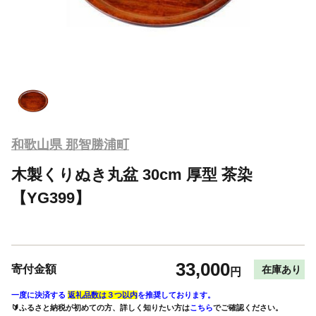
和歌山県 那智勝浦町
木製くりぬき丸盆 30cm 厚型 茶染
【YG399】
33,000
寄付金額
在庫あり
円
一度に決済する
返礼品数は３つ以内
を推奨しております。
🔰ふるさと納税が初めての方、詳しく知りたい方は
こちら
でご確認ください。