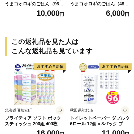
うまコオロギのごはん（960
うまコオロギのごはん（480
g）
g）
10,000
6,000
円
円
この返礼品を見た人は
こんな返礼品も見ています
北海道倶知安町
秋田県能代市
ブライティア ソフト ボック
トイレットペーパー ダブル 9
スティッシュ 200組 400枚 60
6ロール 12個 × 8パック ブラ
箱 日本製 まとめ買い ティッ
ンカ 再生紙 100％ 芯あり 日
16,000
11,000