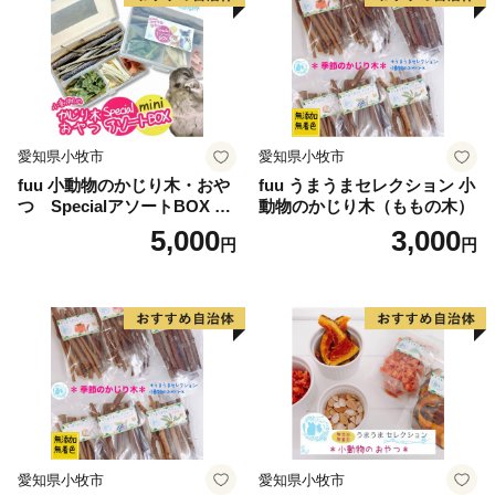
おだやかな太平洋を眺めながら、ゆったり、ほっこりし
てみませんか？
愛知県小牧市
愛知県小牧市
fuu 小動物のかじり木・おや
fuu うまうまセレクション 小
つ SpecialアソートBOX mi
動物のかじり木（ももの木）
ni（1個）
5,000
3,000
円
円
愛知県小牧市
愛知県小牧市