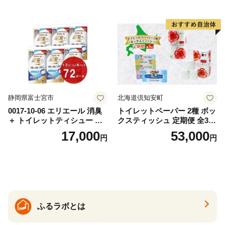
出時 お出かけ時 食事前 緑茶
ト ハーブ 香り付き 日本製 ま
カテキン配合
とめ買い 防災 常備品 ペーパ
ー 消耗品 備蓄 送料無料 北海
道 倶知安町 日用品
静岡県富士宮市
北海道倶知安町
0017-10-06 エリエール 消臭
トイレットペーパー 2種 ボッ
＋ トイレットティシュー し
クスティッシュ 定期便 全3
っかり香るフレッシュクリア
回 日本製 まとめ買い 防災
17,000
53,000
円
円
の香り ダブル 12ロール×6パ
常備品 日用雑貨 消耗品 生活
ック 72ロール 25m トイレ
必需品 大容量 備蓄 リサイク
ットペーパー パルプ100％ 消
ル ティッシュ ペーパー まと
臭 防臭 日用品 消耗品 備蓄
め買い 雑貨 倶知安町
ふるラボとは