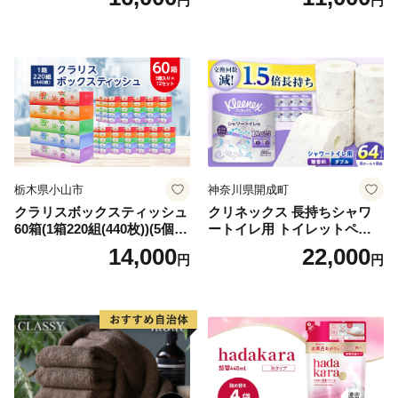
円
円
シュ リサイクル 長持 防災 常
用品 消耗品 無香料 生活用品
備品 日用雑貨 消耗品 生活必
備蓄 秋田県 能代市 送料無料
需品 備蓄 ペーパー 紙 北海道
《能代製紙》
倶知安町 日用品
栃木県小山市
神奈川県開成町
クラリスボックスティッシュ
クリネックス 長持ちシャワ
60箱(1箱220組(440枚))(5個入
ートイレ用 トイレットペー
り×12セット)【1256759】
パー（ダブル）64ロール(8ロ
14,000
22,000
円
円
ール×8パック) 開成町 トイレ
ットペーパーダブル 日用品
国産 新生活 ダブル SDGs 備
蓄 防災 エコ 消耗品 生活雑貨
生活用品 無香料 トイレット
ペーパー ダブル といれっと
ぺーぱー トイレ クレシア ト
イレットペーパー [BDBH002
-1]