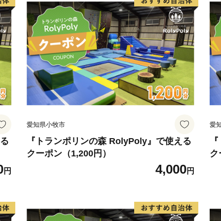
愛知県小牧市
愛
える
『トランポリンの森 RolyPoly』で使える
『
クーポン（1,200円）
ク
0
4,000
円
円