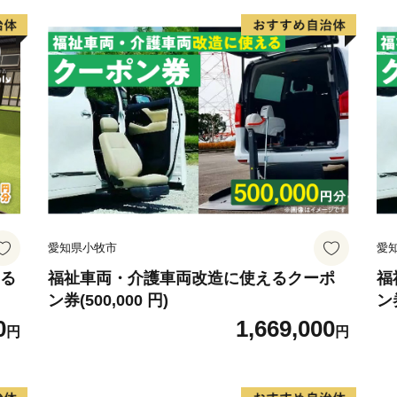
「地域福祉の向上」
「桜のまちづくり」
「スポーツ・文化振興」
「栃木SC練習拠点整備」
「さくら市におまかせ」
愛知県小牧市
愛
の６事業から選択して納税
える
福祉車両・介護車両改造に使えるクーポ
福
ン券(500,000 円)
ン券
0
1,669,000
あなたも一緒に、美しい桜
円
円