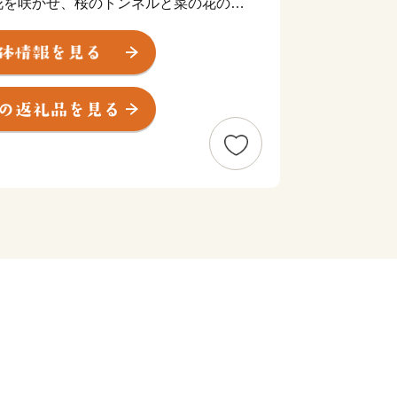
花を咲かせ、桜のトンネルと菜の花の絨
汲む喜連川氏が治めたこの地は、栃木県
木の山々を見渡せる自然豊かな場所で
美肌の湯。
入る温泉は心も体も美しくなれます。
援」