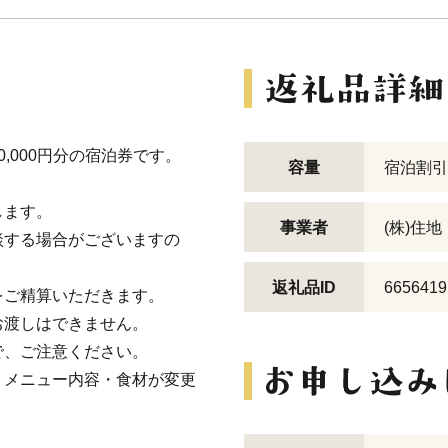
,000円分の宿泊券です。
容量
宿泊割引
します。
事業者
(株)住
談する場合がございますの
返礼品ID
6656419
をご精算いただきます。
お渡しはできません。
で、ご注意ください。
りメニュー内容・食材が変更