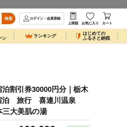
検索
ログイン・会員登録
上限額
お気に入り
カート
はじめての
ランキング
ーン
ふるさと納税
泊割引券30000円分｜栃木
宿泊 旅行 喜連川温泉
本三大美肌の湯