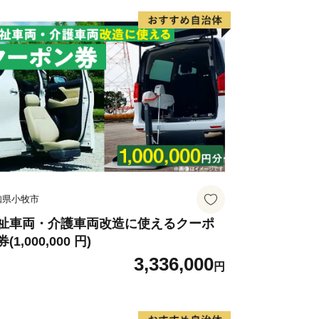
知県小牧市
ができます。
祉車両・介護車両改造に使えるクーポ
(1,000,000 円)
3,336,000
の郷を創ってみませんか。
円