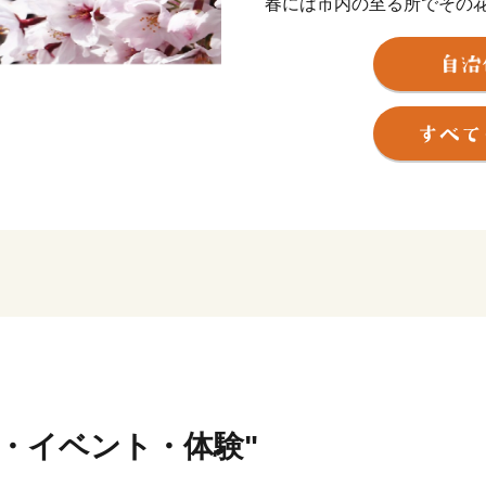
春には市内の至る所でその
毯の間を、車で
走ることもできます。
かつて、足利尊氏の流れを
の中央の辺りに
位置し、鬼怒川が流れ、栃
す。
湧き出る温泉は、日本三大
素晴らしい景色に囲まれて
寄付の使いみちは、
「教育・こども・子育て支
行・イベント・体験"