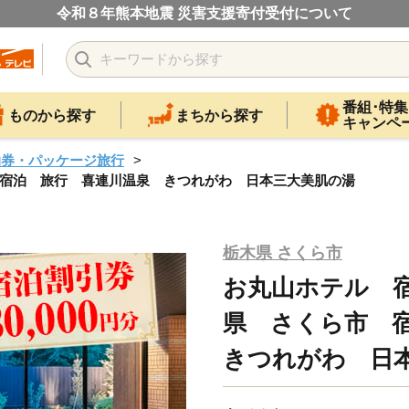
令和８年熊本地震 災害支援寄付受付について
番組･特集
ものから探す
まちから探す
キャンペ
泊券・パッケージ旅行
市 宿泊 旅行 喜連川温泉 きつれがわ 日本三大美肌の湯
栃木県 さくら市
お丸山ホテル 宿
県 さくら市 
きつれがわ 日