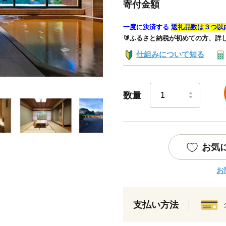
寄付金額
一度に決済する
返礼品数は３つ以
🔰ふるさと納税が初めての方、詳
仕組みについて知る
数量
お気
お
支払い方法