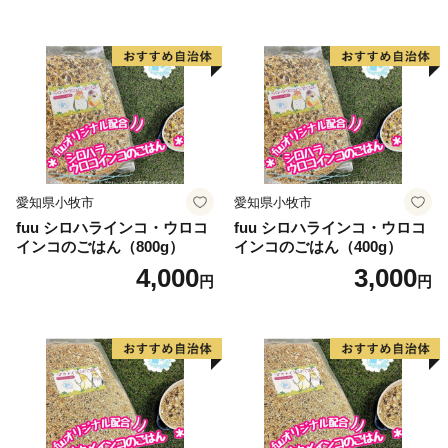
心として、花卉のハウス栽培等が。漁業では、岩礁地帯
の伊勢エビ等を対象とした刺し網漁業とアワビ、トコブ
シ、海草等の採貝漁業がおこなわれ、沖合ではイサキ、
タイ等を対象とした一本釣りやイワシ等を対象とした敷
き網（棒受け網）漁業、タチウオ、フグ等を対象とした
延べ縄漁業など、農林水産業が盛んな町です。
愛知県小牧市
愛知県小牧市
【印南祭り】
fuu シロハラインコ・ウロコ
fuu シロハラインコ・ウロコ
印南町を祭り一色に染める「印南祭り」。毎年10月2
インコのごはん（800g）
インコのごはん（400g）
日、日高地方の秋祭りのトップを切って行われる、宇杉
4,000
3,000
円
円
八幡と山口八幡両神社の合同秋季祭礼です。
宇杉八幡神社の祭礼は4台の屋台と神輿が勢いよく印南
川に飛び込み、祭装束の男衆が肩まで水につかりながら
川を渡る勇ましい祭り。一方の山口八幡神社の祭礼は6
台の屋台と神輿が登場。屋台をぶつけ合いながら印南港
まで御渡、浜辺では雑賀踊りや奴踊り、獅子舞が奉納さ
れます。