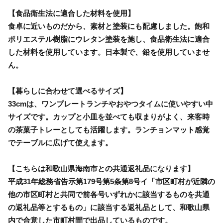
【食品衛生法に適合した材料を使用】
食卓に近いものだから、素材と塗装にも配慮しました。飽和
ポリエステル樹脂にウレタン塗装を施し、食品衛生法に適合
した材料を使用しています。日本製で、鉛を使用していませ
ん。
【暮らしに合わせて選べるサイズ】
33cmは、ワンプレートランチやおやつタイムに使いやすい中
サイズです。カップと小皿を並べても収まりがよく、来客時
の茶菓子トレーとしても活躍します。ランチョンマット感覚
でテーブルに広げて使えます。
【こちらは和歌山県海南市との共通返礼品になります】
平成31年総務省告示第179号第5条第8号イ「市区町村が近隣の
他の市区町村と共同で前各号いずれかに該当するものを共通
の返礼品等とするもの」に該当する返礼品として、和歌山県
内で合意した市町村間で出品しているものです。