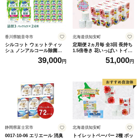
香川県観音寺市
北海道倶知安町
シルコット ウェットティッ
定期便 2ヵ月毎 全3回 長持ち
シュ ノンアルコール除菌詰
1.5倍巻き 花いっぱい トイレ
替（43枚×3P）×24袋 日用品
ットペーパー ダブル 45ｍ 計
39,000
51,000
円
円
おもちゃ 拭き取り 手拭き 外
72ロール 全18種 花柄 プリン
出時 お出かけ時 食事前 緑茶
ト ハーブ 香り付き 日本製 ま
カテキン配合
とめ買い 防災 常備品 ペーパ
ー 消耗品 備蓄 送料無料 北海
道 倶知安町 日用品
静岡県富士宮市
北海道倶知安町
0017-10-06 エリエール 消臭
トイレットペーパー 2種 ボッ