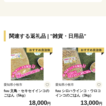
まちですが、その知名度は低く、大都市圏からの来訪者
や定着人口の伸び悩み、若者人口の流出等課題も抱えて
いました。昭和63年度から平成元年度にかけて、国は、
自治省を中心に「ふるさと創世」の起爆剤として「自ら
考え自ら行う地域づくり」事業（1億円事業）を推進し
てきました。
関連する返礼品 | "雑貨・日用品"
印南町では、1億円事業として人材育成のため「かえる
基金」を創設しました。更に、平成7年度「地域づくり
推進事業」を財源に全国に類を見ない「かえる」をテー
マとしたユニークな橋（かえる橋）を建設しました。多
くの人々を招き入れ、町発展への願いを込めたもので
す。『努力、忍耐、飛躍』を象徴する ”柳に跳びつくか
える”（小野道風）をイメージし、「考える」「人をか
える」「町をかえる」「古里へかえる」「栄える」とい
愛知県小牧市
愛知県小牧市
う5つの”かえる”にひっかけ、ネーミングしています。
fuu 文鳥・セキセイインコの
fuu シロハラインコ・ウロコ
ごはん（5kg）
インコのごはん（3kg）
【印南町の農林水産業】
18,000
13,000
円
円
農業は、温暖な気候を活かし、ミニトマトなど野菜を中