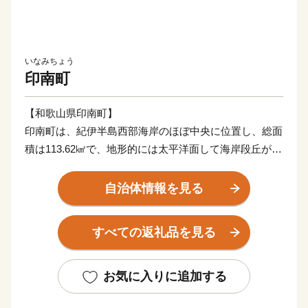
いなみちょう
印南町
【和歌山県印南町】
印南町は、紀伊半島西部海岸のほぼ中央に位置し、総面
積は113.62㎢で、地形的には太平洋面して海岸段丘が広
がっており、北東部では紀伊山地西端の真妻山、三里ヶ
峰などの山々が連なっています。
自治体情報を見る
また、三ヶ峰付近からは切目川が流れ、印南原付近から
は印南川が町の中心部を流れて太平洋に注いでいます。
すべての返礼品を見る
【かえる橋】
印南町は歴史も古く、数々の伝説や言伝えを残す歴史遺
お気に入りに追加する
産が町内に多く点在するなど、観光面でも魅力を秘めた