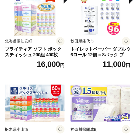
北海道倶知安町
秋田県能代市
ブライティア ソフト ボック
トイレットペーパー ダブル 9
スティッシュ 200組 400枚 60
6ロール 12個 × 8パック ブラ
箱 日本製 まとめ買い ティッ
ンカ 再生紙 100％ 芯あり 日
16,000
11,000
円
円
シュ リサイクル 長持 防災 常
用品 消耗品 無香料 生活用品
備品 日用雑貨 消耗品 生活必
備蓄 秋田県 能代市 送料無料
需品 備蓄 ペーパー 紙 北海道
《能代製紙》
倶知安町 日用品
栃木県小山市
神奈川県開成町