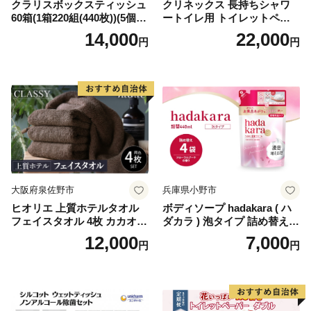
クラリスボックスティッシュ
クリネックス 長持ちシャワ
60箱(1箱220組(440枚))(5個入
ートイレ用 トイレットペー
り×12セット)【1256759】
パー（ダブル）64ロール(8ロ
14,000
22,000
円
円
ール×8パック) 開成町 トイレ
ットペーパーダブル 日用品
国産 新生活 ダブル SDGs 備
蓄 防災 エコ 消耗品 生活雑貨
生活用品 無香料 トイレット
ペーパー ダブル といれっと
ぺーぱー トイレ クレシア ト
イレットペーパー [BDBH002
-1]
大阪府泉佐野市
兵庫県小野市
ヒオリエ 上質ホテルタオル
ボディソープ hadakara ( ハ
フェイスタオル 4枚 カカオ
ダカラ ) 泡タイプ 詰め替え 4
【タオル 泉州タオル 吸水 普
40ml×4袋 ボディーソープ 泡
12,000
7,000
円
円
段使い 無地 シンプル 日用品
ボディソープ 泡 日用品 消耗
ふわふわ ふかふか 家族 たお
品 バス用品 大容量 いい 匂い
る 一人暮らし】
ボディ 保湿 LION ライオン
泡石鹸 石鹸 兵庫 兵庫県 小野
市