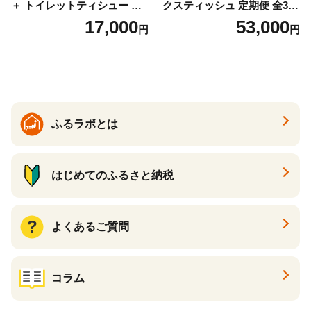
＋ トイレットティシュー し
クスティッシュ 定期便 全3
っかり香るフレッシュクリア
回 日本製 まとめ買い 防災
17,000
53,000
円
円
の香り ダブル 12ロール×6パ
常備品 日用雑貨 消耗品 生活
ック 72ロール 25m トイレ
必需品 大容量 備蓄 リサイク
ットペーパー パルプ100％ 消
ル ティッシュ ペーパー まと
臭 防臭 日用品 消耗品 備蓄
め買い 雑貨 倶知安町
ふるラボとは
はじめてのふるさと納税
よくあるご質問
コラム