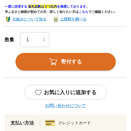
一度に決済する
返礼品数は３つ以内
を推奨しております。
🔰ふるさと納税が初めての方、詳しく知りたい方は
こちら
でご確認ください。
仕組みについて知る
上限額を調べる
数量
寄付する
お気に入りに追加する
お問い合わせについて
支払い方法
クレジットカード