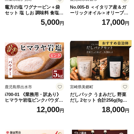
竈方の塩 ワグナービン＋袋
No.005-B ＜イタリア産＆ガ
セット 塩 しお 調味料 食塩
ーリックオイル＞オリーブオ
天然 ミネラル 調味料 ソルト
イルセット(200ml×2本) 日置
5,000
17,000
円
円
salt 料理 味付 おにぎり 三重
市 特産品 調味料 油 エキスト
県 南伊勢 伊勢 志摩 5000円 5
ラバージン オリーブ セット
000円以下 五千円
ガーリック【鹿児島オリー
ブ】
鹿児島県出水市
宮崎県美郷町
i700-01 《業務用・訳あり》
だしパック うまみだし 野菜
ヒマラヤ岩塩ピンクパウダー
だし 2セット 合計256g(8g×8
タイプ(5kg) 岩塩 塩 調味料
パック×2種×2セット) [岡田商
12,000
18,000
円
円
しお 保存料不使用 天然 パウ
店 宮崎県 美郷町 31ac0069]
ダータイプ グレインミルタ
国産 粉末 ダシ 出汁パック し
イプ 料理 バスソルト 入浴 普
いたけ 無塩
段使い ギフト 贈り物【ソル