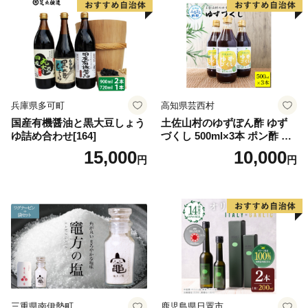
兵庫県多可町
高知県芸西村
国産有機醤油と黒大豆しょう
土佐山村のゆずぽん酢 ゆず
ゆ詰め合わせ[164]
づくし 500ml×3本 ポン酢 ポ
ンズ ゆず 柚子 調味料 さっぱ
15,000
10,000
円
円
り 美味しい おいしい 鍋 しゃ
ぶしゃぶ 冷奴 魚料理 蒸し料
理 ドレッシング セット
三重県南伊勢町
鹿児島県日置市