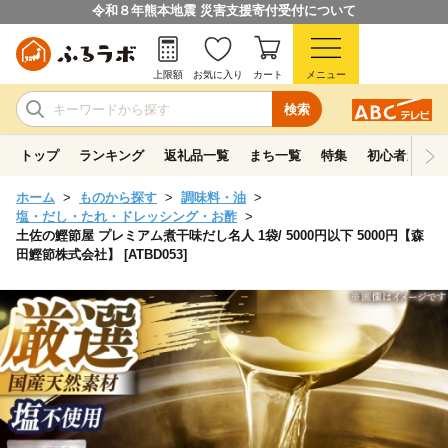
令和８年熊本地震 災害支援寄付受付について
上限額
お気に入り
カート
メニュー
検索
トップ
ランキング
返礼品一覧
まち一覧
特集
初心者ガイド
ホーム
ものから探す
調味料・油
塩・だし・たれ・ドレッシング・お酢
土佐の鰹節屋 プレミアム煮干味だし名人 1袋/ 5000円以下 5000円【森
田鰹節株式会社】 [ATBD053]