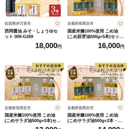
佐賀県伊万里市
京都府長岡京市
西岡醤油 みそ・しょうゆセ
国産米糠100%使用 こめ油
ット 009-G269
(こめ胚芽油500g×5本)セット
[1575]
18,000
16,000
円
円
京都府長岡京市
京都府長岡京市
国産米糠100%使用 こめ油
国産米糠100%使用 こめ油
(こめサラダ油500g×5本)セッ
(こめサラダ油500g×2本・こ
ト [1574]
め胚芽油500g×3本)セット [1