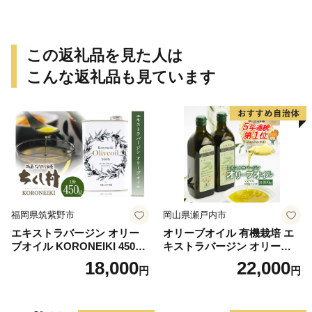
この返礼品を見た人は
こんな返礼品も見ています
福岡県筑紫野市
岡山県瀬戸内市
エキストラバージン オリー
オリーブオイル 有機栽培 エ
ブオイル KORONEIKI 450g
キストラバージン オリーブ
[筑前たなか油屋 福岡県 筑紫
オイル シングル 2本 セット
18,000
22,000
円
円
野市 21760403] 油 食用油 オ
オーガニック 調味料 油 オリ
リーブ油
ーブ油 食用油 ギフト