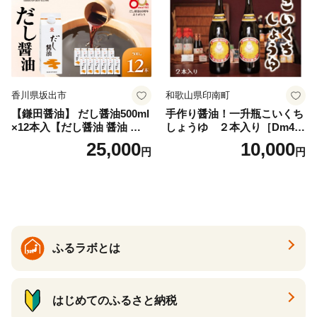
ティースマイル】
香川県坂出市
和歌山県印南町
【鎌田醤油】 だし醤油500ml
手作り醤油！一升瓶こいくち
×12本入【だし醤油 醤油 人気
しょうゆ ２本入り［Dm4］
おすすめ 人気だし醤油 出汁
｜手作り 醤油 和歌山県 印南
25,000
10,000
円
円
醤油 AE1021】
町 一升瓶 こいくちしょうゆ
伝統製法 醤油 日本食 調味料
地元産 大豆 小麦 塩 だし 煮
物 和食 醤油 肉料理 魚料理
野菜料理 醤油 郷土料理 家庭
料理 醤油
ふるラボとは
はじめてのふるさと納税