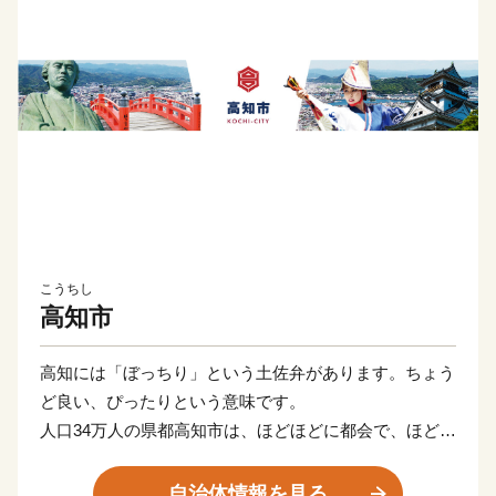
こうちし
高知市
高知には「ぼっちり」という土佐弁があります。ちょう
ど良い、ぴったりという意味です。
人口34万人の県都高知市は、ほどほどに都会で、ほどよ
く田舎の魅力を持った小さな街。
人が暮らすのにまさに「ぼっちり」の都市サイズです。
自治体情報を見る