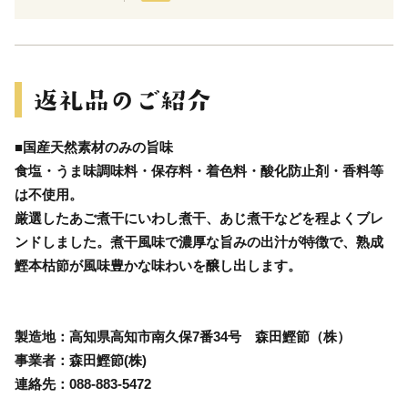
■国産天然素材のみの旨味
食塩・うま味調味料・保存料・着色料・酸化防止剤・香料等
は不使用。
厳選したあご煮干にいわし煮干、あじ煮干などを程よくブレ
ンドしました。煮干風味で濃厚な旨みの出汁が特徴で、熟成
鰹本枯節が風味豊かな味わいを醸し出します。
製造地：高知県高知市南久保7番34号 森田鰹節（株）
事業者：森田鰹節(株)
連絡先：088-883-5472