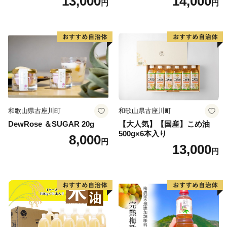
13,000
14,000
円
円
573]
和歌山県古座川町
和歌山県古座川町
DewRose ＆SUGAR 20g
【大人気】【国産】こめ油
500g×6本入り
8,000
円
13,000
円