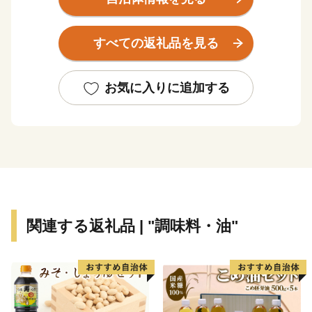
市域はかなり広いのですが、市街地としては南北３キ
ロ、東西５キロほど。
すべての返礼品を見る
そのエリアの中に街の機能がぎゅっと詰まったコンパク
トな街です。
お気に入りに追加する
高知の魅力は、近くでとれた新鮮な魚や野菜など、季節
の食材に事欠かないおいしい生活。
なによりこの地に暮らすことが幸せだと言ってはばから
ない、明るい土佐人たちがいます。
関連する返礼品 | "調味料・油"