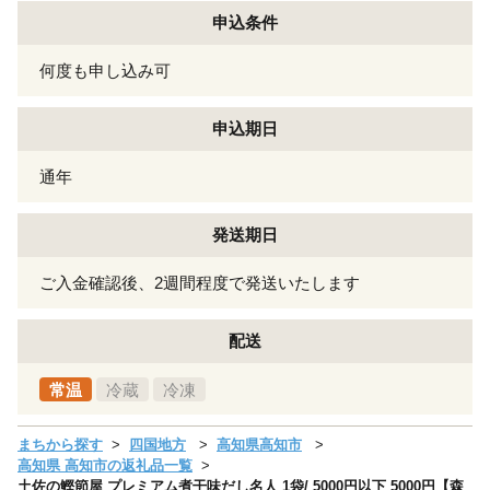
申込条件
何度も申し込み可
申込期日
通年
発送期日
ご入金確認後、2週間程度で発送いたします
配送
常温
冷蔵
冷凍
まちから探す
四国地方
高知県高知市
高知県 高知市の返礼品一覧
土佐の鰹節屋 プレミアム煮干味だし名人 1袋/ 5000円以下 5000円【森