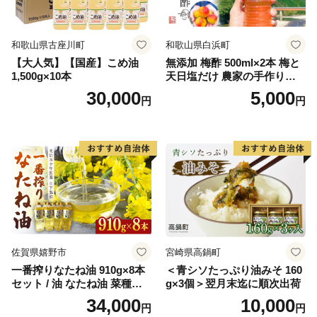
和歌山県古座川町
和歌山県白浜町
【大人気】【国産】こめ油
無添加 梅酢 500ml×2本 梅と
1,500g×10本
天日塩だけ 農家の手作り完
熟梅酢 調味料
30,000
5,000
円
円
佐賀県嬉野市
宮崎県高鍋町
一番搾りなたね油 910g×8本
＜青シソたっぷり油みそ 160
セット / 油 なたね油 菜種油
g×3個＞翌月末迄に順次出荷
ナタネ【山下製油】 [NBE00
34,000
10,000
円
円
7]