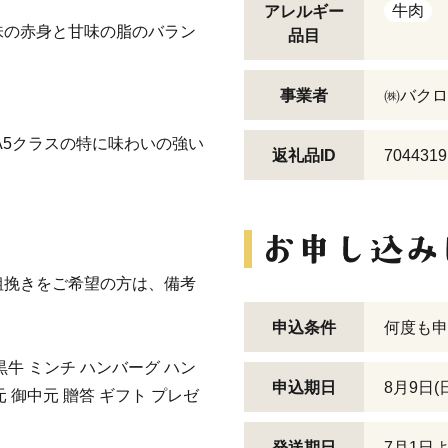
牛肉
アレルギー
味の赤身と甘味の脂のバラン
品目
事業者
㈱バクロ
A5クラスの特に味わいの強い
返礼品ID
7044319
粗挽きをご希望の方は、備考
申込条件
何度も申
黒牛 ミンチ ハンバーグ ハン
申込期日
8月9日
元 御中元 贈答 ギフト プレゼ
発送期日
7月1日