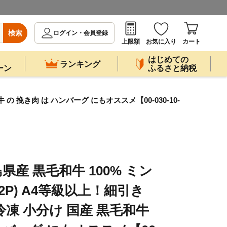
検索
ログイン・会員登録
上限額
お気に入り
カート
はじめての
ランキング
ーン
ふるさと納税
の 挽き肉 は ハンバーグ にもオススメ【00-030-10-
産 黒毛和牛 100% ミン
g×2P) A4等級以上！細引き
凍 小分け 国産 黒毛和牛