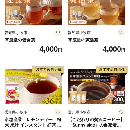
愛知県小牧市
愛知県小牧市
草漢堂の健食茶
草漢堂の爽活茶
4,000
4,000
円
円
愛知県小牧市
愛知県小牧市
名糖産業 レモンティー 粉
【こだわりの贅沢コーヒー】
末 果汁 インスタント 紅茶 ビ
「Sunny side」の自家焙煎珈