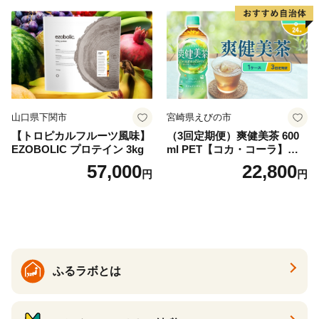
産 シリカ ミネラル 美容 備蓄
防災 長期保存 富士山 山梨県
忍野村
山口県下関市
宮崎県えびの市
【トロピカルフルーツ風味】
（3回定期便）爽健美茶 600
EZOBOLIC プロテイン 3kg
ml PET【コカ・コーラ】ペ
ットボトル 1ケース(24本) 定
57,000
22,800
円
円
期便 3回(72本) セット お茶
カフェインゼロ ノンカフェ
イン ハトムギ ブレンド茶 宮
崎県 えびの市 送料無料
ふるラボとは