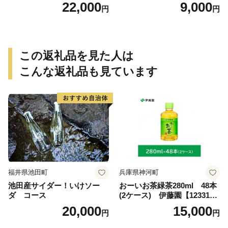
タミンC 袋 ロングセラー 粉
琲ブレンド珈琲飲み比べセッ
22,000
9,000
円
円
末飲料 粉末茶 簡単 手軽 ホッ
ト（300g）
ト アイス
この返礼品を見た人は
こんな返礼品も見ています
福井県池田町
兵庫県神河町
池田産サイダー！いけソー
おーいお茶緑茶280ml 48本
ダ コース
(2ケース) 伊藤園【123317
3】
20,000
15,000
円
円