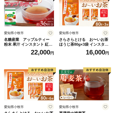
愛知県小牧市
愛知県小牧市
名糖産業 アップルティー
さらさらとける お〜いお茶
粉末 果汁 インスタント 紅茶
ほうじ茶80g×3袋 インスタン
ティー ビタミンC 袋 ロング
トほうじ茶 粉末ほうじ茶 粉
22,000
16,000
円
円
セラー 粉末飲料 粉末茶 簡単
末茶 おーいお茶 粉末緑茶
手軽 ホット アイス
愛知県小牧市
愛知県小牧市