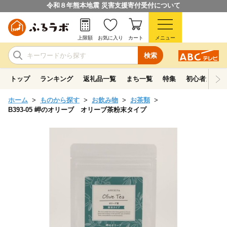
令和８年熊本地震 災害支援寄付受付について
上限額
お気に入り
カート
メニュー
検索
トップ
ランキング
返礼品一覧
まち一覧
特集
初心者ガイド
ホーム
ものから探す
お飲み物
お茶類
B393-05 岬のオリーブ オリーブ茶粉末タイプ