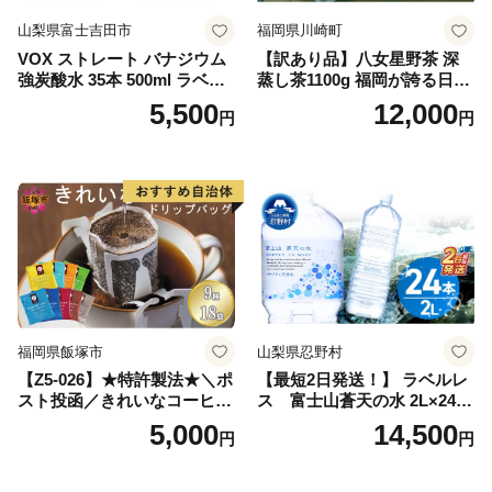
山梨県富士吉田市
福岡県川崎町
VOX ストレート バナジウム
【訳あり品】八女星野茶 深
強炭酸水 35本 500ml ラベル
蒸し茶1100g 福岡が誇る日本
レス【富士吉田市限定カート
茶_ 訳アリ 常温 お茶 茶袋 常
5,500
12,000
円
円
ン】
備品 おちゃ ocha 茶葉 緑茶
飲料 飲み物 八女 茶 日本茶
深むし茶 深蒸し 訳あり お茶
っぱ tea 八女茶 お手軽 簡単
小分け お土産 お取り寄せ グ
ルメ 福岡 九州 福岡県 国産
日本 ふかむし茶 ふかむし 家
庭用 自宅用 ちゃ りょくちゃ
ふかむしちゃ 急須 甘み 川崎
町 送料無料
福岡県飯塚市
山梨県忍野村
【Z5-026】★特許製法★＼ポ
【最短2日発送！】 ラベルレ
スト投函／きれいなコーヒー
ス 富士山蒼天の水 2L×24本
ドリップバッグ9種セット(18
（4ケース）※離島不可 天然
5,000
14,500
円
円
袋)ゆうパケットでお届け！
水 ミネラルウォーター 水 ペ
ットボトル 2000ml バナジウ
ム天然水 飲料水 軟水 鉱水 国