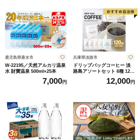
鹿児島県垂水市
兵庫県淡路市
W-22195／天然アルカリ温泉
ドリップバッグコーヒー 淡
水 財寶温泉 500ml×25本
路島アソートセット 6種 120
袋 飲み比べ コーヒー
7,000
12,000
円
円