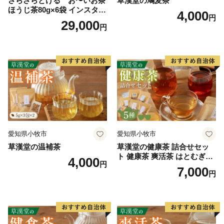
さらさらとける お〜いお茶
草漢堂の鳩麦茶
ほうじ茶80g×6袋 インスタン
4,000
円
トほうじ茶 粉末ほうじ茶 粉
29,000
円
末茶 おーいお茶 粉末緑茶
愛知県小牧市
愛知県小牧市
草漢堂の温補茶
草漢堂の健康茶 詰合せセッ
ト 健康茶 爽活茶 はとむぎ茶
4,000
円
温補茶 健食茶 和漢紅茶 お茶
7,000
円