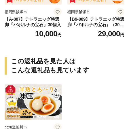
福岡県飯塚市
福岡県飯塚市
【A-807】テトラエッグ特選
【B9-009】テトラエッグ特選
卵『バボルナの宝石』30個入
卵『バボルナの宝石』（30
個/月）【3カ月定期便】
10,000
29,000
円
円
この返礼品を見た人は
こんな返礼品も見ています
北海道旭川市