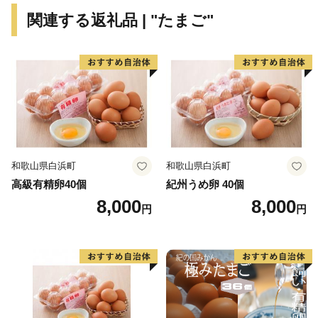
関連する返礼品 | "たまご"
和歌山県白浜町
和歌山県白浜町
高級有精卵40個
紀州うめ卵 40個
8,000
8,000
円
円