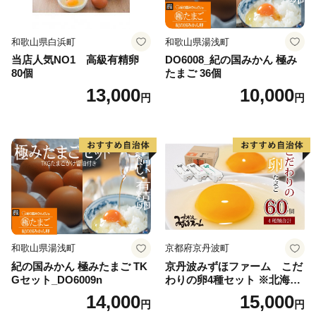
和歌山県白浜町
和歌山県湯浅町
当店人気NO1 高級有精卵
DO6008_紀の国みかん 極み
80個
たまご 36個
13,000
10,000
円
円
和歌山県湯浅町
京都府京丹波町
紀の国みかん 極みたまご TK
京丹波みずほファーム こだ
Gセット_DO6009n
わりの卵4種セット ※北海
道・沖縄・その他離島は配送
14,000
15,000
円
円
不可