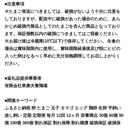
■注意事項
※たまご発送につきましては、破損がないよう十分に注意を
しておりますが、配送中に破損があった場合のために、あら
かじめ破損代替品としてのたまごを含んだ商品となっており
ます。保証個数以内の破損につきましてはご容赦ください。
※お届け後は冷蔵庫(10℃以下)で保存してください。 生食の
場合は賞味期限内に使用し、賞味期限経過後及び殻にヒビの
入った卵はなるべく早めに充分加熱調理してお召し上がりく
ださい。
■返礼品提供事業者
有限会社東康夫養鶏場
■関連キーワード
ふるさと納税 卵 たまご 玉子 タマゴ エッグ 鶏卵 生卵 平飼い
放し飼い 定期 定期便 毎月 12回 12ヶ月 栄養満点 30個 60個 90
個 180個 360個 割れ保証 割れ保障 割れ補償 破損保証 破損保