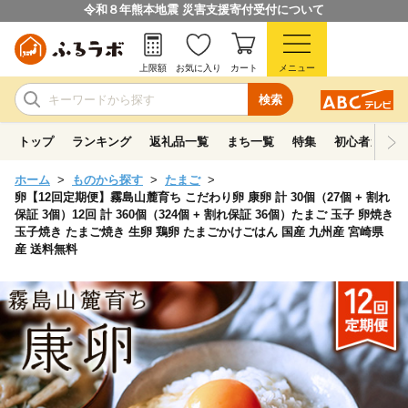
令和８年熊本地震 災害支援寄付受付について
上限額
お気に入り
カート
メニュー
検索
トップ
ランキング
返礼品一覧
まち一覧
特集
初心者ガイド
ホーム
ものから探す
たまご
卵【12回定期便】霧島山麓育ち こだわり卵 康卵 計 30個（27個 + 割れ
保証 3個）12回 計 360個（324個 + 割れ保証 36個）たまご 玉子 卵焼き
玉子焼き たまご焼き 生卵 鶏卵 たまごかけごはん 国産 九州産 宮崎県
産 送料無料