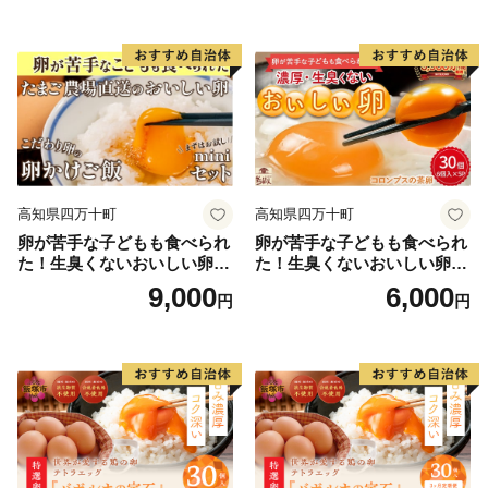
高知県四万十町
高知県四万十町
卵が苦手な子どもも食べられ
卵が苦手な子どもも食べられ
た！生臭くないおいしい卵を
た！生臭くないおいしい卵 6
味わう卵かけご飯ミニセット
個入×5P／Gbn-A03
9,000
6,000
円
円
(卵6個×2P、お米2合×1P、醤
油×1本、塩×1P)【お届け日
指定可能】／Gbn-B20