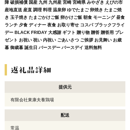
障 破損補償 国産 九州 九州産 宮崎 宮崎県 みやざき えびの市
産地直送 産直 調理 料理 温泉卵 ゆでたまご 卵焼き たまご焼
き 玉子焼き たまごかけご飯 卵かけご飯 朝食 モーニング 昼食
ランチ 夕食 ディナー 夜食 お取り寄せ コスパ ブラックフライ
デー BLACK FRIDAY 大感謝 ギフト 贈り物 贈答 贈答用 プレ
ゼント お祝い 祝い 内祝い ごあいさつ ご挨拶 お見舞い お歳
暮 御歳暮 誕生日 バースデー バースデイ 送料無料
提供元
有限会社東康夫養鶏場
配送
常温