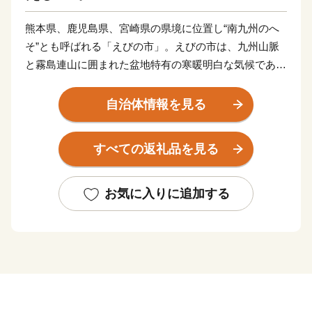
熊本県、鹿児島県、宮崎県の県境に位置し“南九州のへ
そ”とも呼ばれる「えびの市」。えびの市は、九州山脈
と霧島連山に囲まれた盆地特有の寒暖明白な気候であ
り、雄大な自然と豊富な水の恩恵を存分に受けて育った
農畜産物の宝庫です。
自治体情報を見る
天然記念物である“ノカイドウ”の世界で唯一の自生地で
もあるえびの高原やトレッキングスポットとして人気の
すべての返礼品を見る
韓国岳。加久藤峠や矢岳高原から見下ろす風光明媚な田
園風景は、えびのを象徴する風景の一つです。
また、県下有数の温泉地としても知られ、まちのいたる
お気に入りに追加する
ところに温泉施設が点在しており、各温泉で源泉が異な
るため、さまざまな泉質の湯を楽しめるのも特徴です。