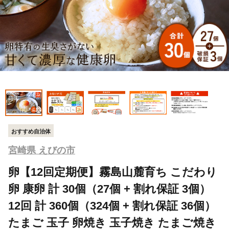
おすすめ自治体
宮崎県 えびの市
卵【12回定期便】霧島山麓育ち こだわり
卵 康卵 計 30個（27個 + 割れ保証 3個）
12回 計 360個（324個 + 割れ保証 36個）
たまご 玉子 卵焼き 玉子焼き たまご焼き