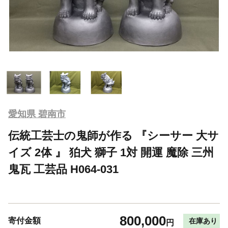
愛知県 碧南市
伝統工芸士の鬼師が作る 『シーサー 大サ
イズ 2体 』 狛犬 獅子 1対 開運 魔除 三州
鬼瓦 工芸品 H064-031
800,000
寄付金額
在庫あり
円