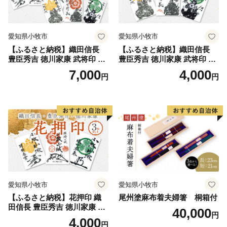
愛知県小牧市
愛知県小牧市
【ふるさと納税】織田信長
【ふるさと納税】織田信長
豊臣秀吉 徳川家康 武将印 花
豊臣秀吉 徳川家康 武将印 3
押印 6枚 セット イラスト 戦
枚 セット イラスト 戦国 武将
7,000
4,000
円
円
国 武将 小牧山城 墨絵 龍画師
小牧山城 墨絵 龍画師 書道ア
書道アーティスト 池谷公智
ーティスト 池谷公智 渾身の
渾身の一作 作品 雑貨 工芸品
一作 作品 雑貨 工芸品 グッズ
グッズ 愛知県 小牧市 お取り
愛知県 小牧市 お取り寄せ 送
寄せ 送料無料
料無料
愛知県小牧市
愛知県小牧市
【ふるさと納税】花押印 織
尾州塗麻布着夫婦箸 桐箱付
田信長 豊臣秀吉 徳川家康 3
40,000
円
枚 セット 戦国 武将 小牧山城
4,000
円
墨絵 龍画師 書道アーティス