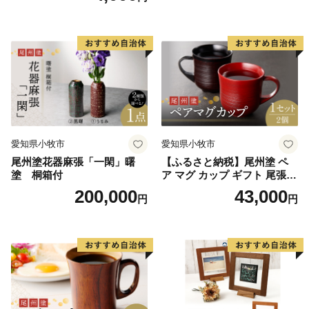
ト 池谷公智 渾身の一作 作品
雑貨 工芸品 グッズ 愛知県 小
牧市 お取り寄せ 送料無料
愛知県小牧市
愛知県小牧市
尾州塗花器麻張「一閑」曙
【ふるさと納税】尾州塗 ペ
塗 桐箱付
ア マグ カップ ギフト 尾張漆
漆 漆器 漆器工芸 工芸品 芸術
200,000
43,000
円
円
性 実用性 抗菌性 美味しく安
全な食事 手作り 贈答用 くつ
ろぎ おうち時間 プレゼント
抗ウイルス効果 お取り寄せ
愛知県 小牧市 送料無料