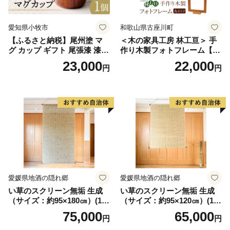
愛知県小牧市
和歌山県古座川町
【ふるさと納税】尾州塗 マ
＜木の家具工房 林工亘＞ 手
グ カップ ギフト 尾張漆 漆
作り木製フォトフレーム【A
漆器 漆器工芸 工芸品 芸術性
タイプ】
23,000
22,000
円
円
実用性 抗菌性 美味しく安全
な食事 手作り 贈答用 くつろ
ぎ おうち時間 プレゼント 抗
ウイルス効果 お取り寄せ 愛
知県 小牧市 送料無料
愛媛県地酒の隠れ郷
愛媛県地酒の隠れ郷
い草のスクリーン無垢 生成
い草のスクリーン無垢 生成
（サイズ：約95×180㎝）(14
（サイズ：約95×120㎝）(14
3)
4)
75,000
65,000
円
円