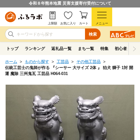
令和８年熊本地震 災害支援寄付受付について
上限額
お気に入り
カート
メニュー
検索
トップ
ランキング
返礼品一覧
まち一覧
特集
初心者ガイド
ホーム
ものから探す
工芸品
その他工芸品
伝統工芸士の鬼師が作る 『シーサー 大サイズ 2体 』 狛犬 獅子 1対 開
運 魔除 三州鬼瓦 工芸品 H064-031