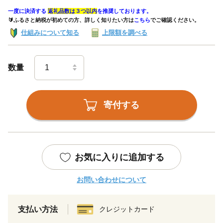
一度に決済する
返礼品数は３つ以内
を推奨しております。
🔰ふるさと納税が初めての方、詳しく知りたい方は
こちら
でご確認ください。
仕組みについて知る
上限額を調べる
数量
寄付する
お気に入りに追加する
お問い合わせについて
支払い方法
クレジットカード