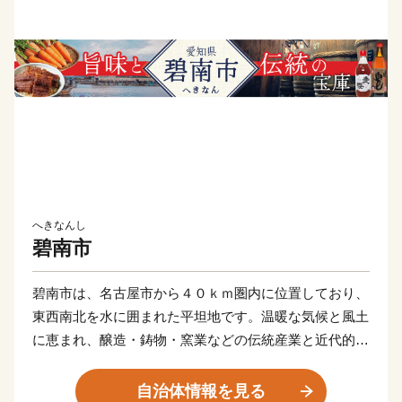
へきなんし
碧南市
碧南市は、名古屋市から４０ｋｍ圏内に位置しており、
東西南北を水に囲まれた平坦地です。温暖な気候と風土
に恵まれ、醸造・鋳物・窯業などの伝統産業と近代的な
輸送機器関連産業が発展し、さらには商業、農業、漁業
と調和のとれた産業構造となっています。
自治体情報を見る