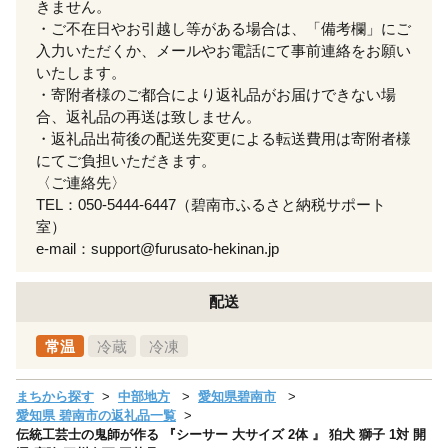
きません。
・ご不在日やお引越し等がある場合は、「備考欄」にご
入力いただくか、メールやお電話にて事前連絡をお願い
いたします。
・寄附者様のご都合により返礼品がお届けできない場
合、返礼品の再送は致しません。
・返礼品出荷後の配送先変更による転送費用は寄附者様
にてご負担いただきます。
〈ご連絡先〉
TEL：050-5444-6447（碧南市ふるさと納税サポート
室）
e-mail：support@furusato-hekinan.jp
配送
常温
冷蔵
冷凍
まちから探す
中部地方
愛知県碧南市
愛知県 碧南市の返礼品一覧
伝統工芸士の鬼師が作る 『シーサー 大サイズ 2体 』 狛犬 獅子 1対 開