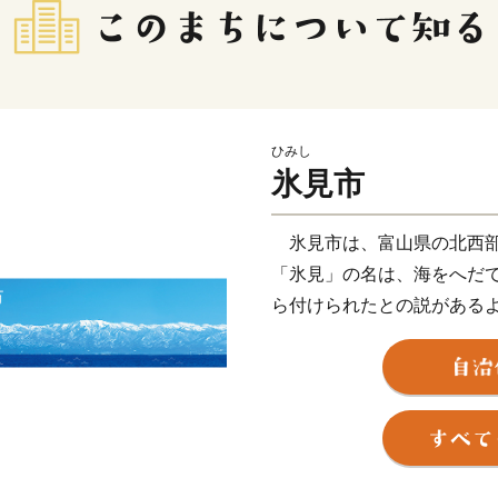
ひみし
氷見市
氷見市は、富山県の北西部
「氷見」の名は、海をへだ
ら付けられたとの説がある
景色でご存知の方も多くいら
した北陸新幹線「新高岡駅
着駅「氷見駅｣へ至る海岸
ならずとも一度はご覧いた
富山湾は「天然の生け簀」
年を通じて水揚げされます