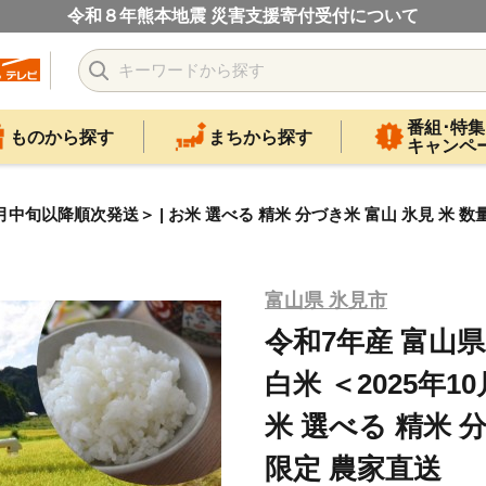
令和８年熊本地震 災害支援寄付受付について
番組･特集
ものから探す
まちから探す
キャンペ
10月中旬以降順次発送＞ | お米 選べる 精米 分づき米 富山 氷見 米 
富山県 氷見市
令和7年産 富山県
白米 ＜2025年1
米 選べる 精米 
限定 農家直送