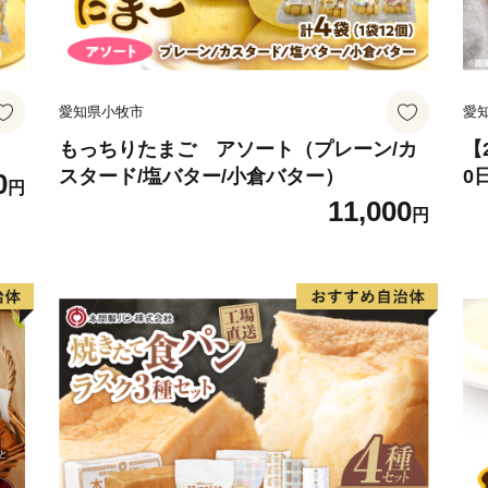
愛知県小牧市
愛
もっちりたまご アソート（プレーン/カ
【
スタード/塩バター/小倉バター）
0
0
円
セ
11,000
円
常