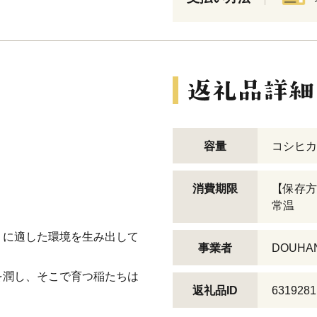
！
容量
コシヒカリ
消費期限
【保存方
常温
りに適した環境を生み出して
事業者
DOUHA
を潤し、そこで育つ稲たちは
返礼品ID
6319281