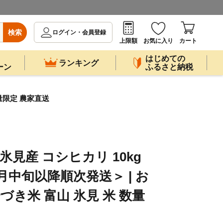
検索
ログイン・会員登録
上限額
お気に入り
カート
はじめての
ランキング
ーン
ふるさと納税
数量限定 農家直送
氷見産 コシヒカリ 10kg
0月中旬以降順次発送＞ | お
分づき米 富山 氷見 米 数量