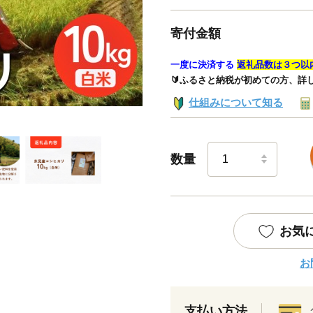
寄付金額
一度に決済する
返礼品数は３つ以
🔰ふるさと納税が初めての方、詳
仕組みについて知る
数量
お気
お
支払い方法