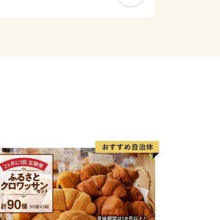
「採り過ぎない」ことで水産資源を守る
界からも注目されています。
象が強いかと思いますが、複数の小さ
広がります。立山連峰を望む棚田や稲が
観光でいらした方からは美しい農村風景
つ、恵まれた自然環境を活かした美味
食都・氷見」。ぜひこの機会に氷見市の
時間を楽しんでください。