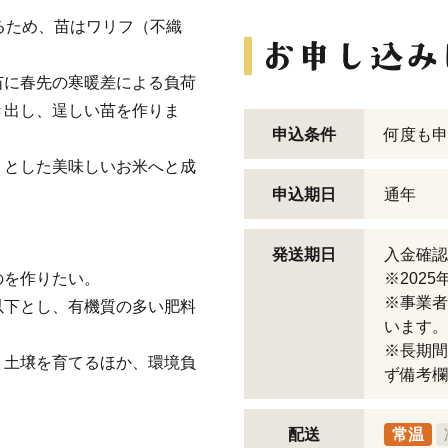
するため、苗はワリフ（不織
苗に春先の寒暖差による負荷
き出し、逞しい苗を作りま
申込条件
何度も申
りとした美味しいお米へと成
申込期日
通年
発送期日
入金確認
のを作りたい。
※202
※事業者
以下とし、有機質の多い肥料
います。
※長期間
、土壌を育てるほか、環境負
ず備考欄
配送
常温