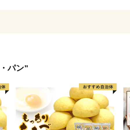
置網漁は、豊富な魚介類を
持続可能な漁法として、世
氷見市は、漁師町という印
な川に沿って多数の谷戸が
はざかけされた様子など、
もひそかな人気です。
里山と里海の景観を守りつ
しい食材が豊かなまさに「
米・パン"
特産品や、氷見市で過ごす