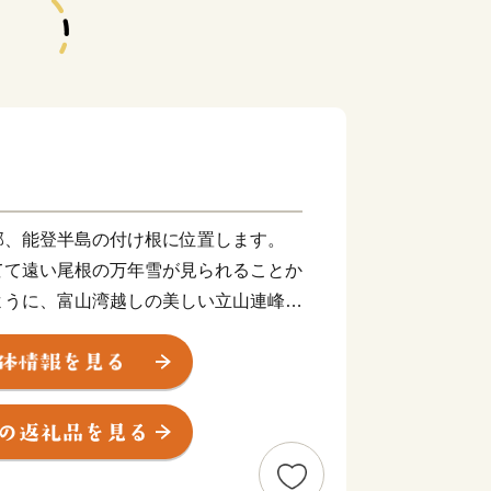
、能登半島の付け根に位置します。
てて遠い尾根の万年雪が見られることか
ように、富山湾越しの美しい立山連峰の
っしゃると思います。2016年に開業
」から、城端駅・氷見線に乗り継いで終
線沿いの車窓からの眺めは、鉄道ファン
だきたい風景です。
と称されるほど多種多様な魚介類が一
。また、氷見が発祥の地である越中式定