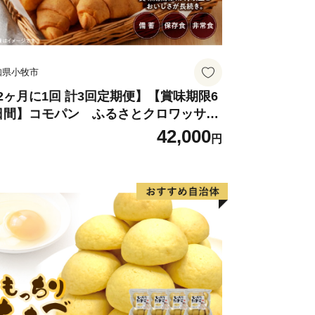
知県小牧市
2ヶ月に1回 計3回定期便】【賞味期限6
日間】コモパン ふるさとクロワッサン
ット（計90個）／災害用備蓄 保存食 非
42,000
円
食 防災グッズにも