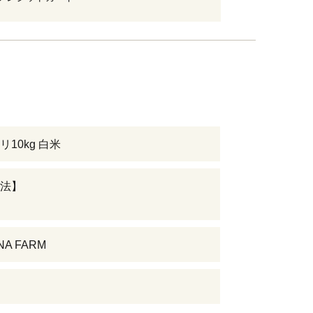
10kg 白米
法】
NA FARM