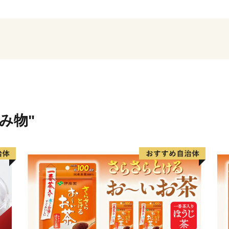
の他にも、日本一の生産量
と）や県内有数のお茶の産
ふるさと納税をきっかけに
だければ幸いです。
飲み物"