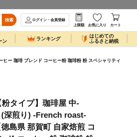
検索
ログイン・会員登録
上限額
お気に入り
カート
はじめての
ランキング
ーン
ふるさと納税
家焙煎 コーヒー 珈琲 ブレンド コーヒー粉 珈琲粉 粉 スペシャリティ
【粉タイプ】珈琲屋 中-
(深煎り) -French roast-
回【徳島県 那賀町 自家焙煎 コ