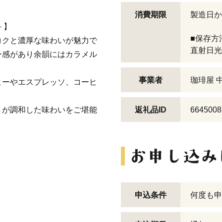
消費期限
製造日か
t－】
■保存方
コクと濃厚な味わいが魅力で
直射日光
ー感があり余韻にはカラメル
事業者
珈琲屋 中 
ヒーやエスプレッソ、コーヒ
さが調和した味わいをご堪能
返礼品ID
6645008
申込条件
何度も申