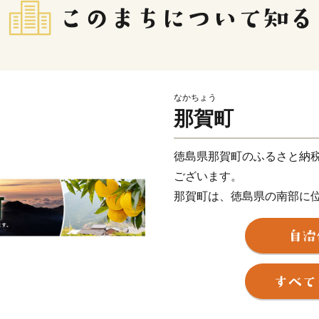
なかちょう
那賀町
徳島県那賀町のふるさと納
ございます。
那賀町は、徳島県の南部に
域です。町の北西部は剣山
が縦貫しています。公園内
り、貴重な野生動植物を抱
の清流が大釜の滝、大轟の
葉と一体となって非常に美
んに行われ、とりわけ木頭