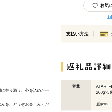
お気
お
支払い方法
容量
ATARI
間に寄り添う、心を込めた一
200g×3
休みを、どうぞお楽しみくだ
原材料：