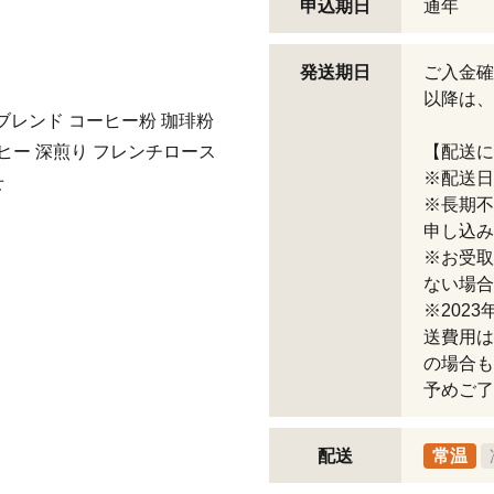
申込期日
通年
発送期日
ご入金確
以降は、
 ブレンド コーヒー粉 珈琲粉
ヒー 深煎り フレンチロース
【配送に
※配送日
せ
※長期不
申し込み
※お受取
ない場合
※202
送費用は
の場合も
予めご了
配送
常温