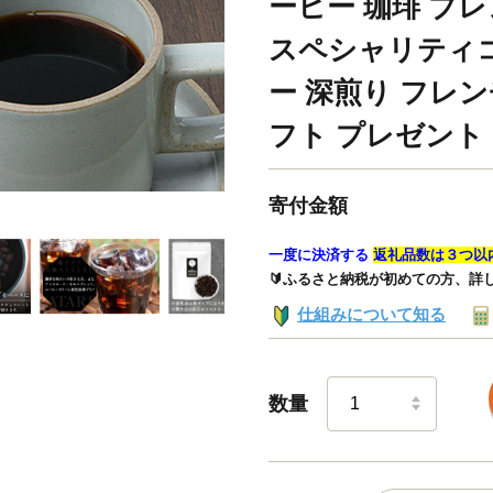
ーヒー 珈琲 ブレ
スペシャリティ
ー 深煎り フレ
フト プレゼント 
寄付金額
一度に決済する
返礼品数は３つ以
🔰ふるさと納税が初めての方、詳
仕組みについて知る
数量