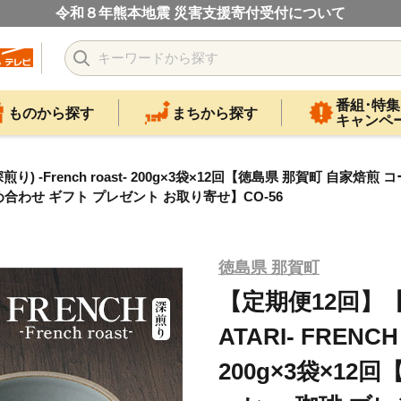
令和８年熊本地震 災害支援寄付受付について
番組･特集
ものから探す
まちから探す
キャンペ
煎り) -French roast- 200g×3袋×12回【徳島県 那賀町 自
合わせ ギフト プレゼント お取り寄せ】CO-56
徳島県 那賀町
【定期便12回】
ATARI- FRENCH 
200g×3袋×12