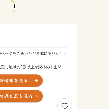
税ページをご覧いただき誠にありがとう
位置し地域の9割以上が森林の中山間地
国定公園に指定され、剣山スーパー林道
には剣山や高の瀬峡などの大自然があ
えています。また、那賀川や坂州木頭川
滝などの瀑布を創造し、秋には辺りの紅
しい景観です。町内では、柚の生産が盛
ゆずは全国的に人気を集めています。そ