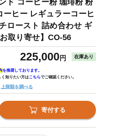
ンド コーヒー粉 珈琲粉 粉
コーヒー レギュラーコーヒ
ンチロースト 詰め合わせ ギ
お取り寄せ】CO-56
225,000
在庫あり
円
内
を推奨しております。
しく知りたい方は
こちら
でご確認ください。
上限額を調べる
寄付する