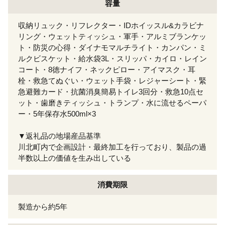
容量
収納リュック・リフレクター・IDホイッスル&カラビナ
リング・ウェットティッシュ・軍手・アルミブランケッ
ト・防災の心得・ダイナモマルチライト・カンパン・ミ
ルクビスケット・給水袋3L・スリッパ・カイロ・レイン
コート・8徳ナイフ・ネックピロー・アイマスク・耳
栓・救急てぬぐい・ウェット手袋・レジャーシート・緊
急避難カード・抗菌消臭簡易トイレ3回分・救急10点セ
ット・歯磨きティッシュ・トランプ・水に流せるペーパ
ー・5年保存水500ml×3
▼返礼品の地場産品基準
川北町内で企画設計・最終加工を行っており、製品の過
半数以上の価値を生み出している
消費期限
製造から約5年