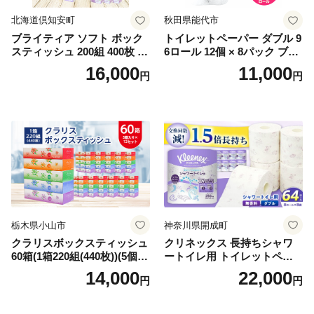
北海道倶知安町
秋田県能代市
ブライティア ソフト ボック
トイレットペーパー ダブル 9
スティッシュ 200組 400枚 60
6ロール 12個 × 8パック ブラ
箱 日本製 まとめ買い ティッ
ンカ 再生紙 100％ 芯あり 日
16,000
11,000
円
円
シュ リサイクル 長持 防災 常
用品 消耗品 無香料 生活用品
備品 日用雑貨 消耗品 生活必
備蓄 秋田県 能代市 送料無料
需品 備蓄 ペーパー 紙 北海道
《能代製紙》
倶知安町 日用品
栃木県小山市
神奈川県開成町
クラリスボックスティッシュ
クリネックス 長持ちシャワ
60箱(1箱220組(440枚))(5個入
ートイレ用 トイレットペー
り×12セット)【1256759】
パー（ダブル）64ロール(8ロ
14,000
22,000
円
円
ール×8パック) 開成町 トイレ
ットペーパーダブル 日用品
国産 新生活 ダブル SDGs 備