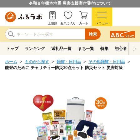
令和８年熊本地震 災害支援寄付受付について
上限額
お気に入り
カート
メニュー
検索
トップ
ランキング
返礼品一覧
まち一覧
特集
初心者ガイド
ホーム
ものから探す
雑貨・日用品
その他雑貨・日用品
能登のために チャリティー防災30点セット 防災セット 災害対策