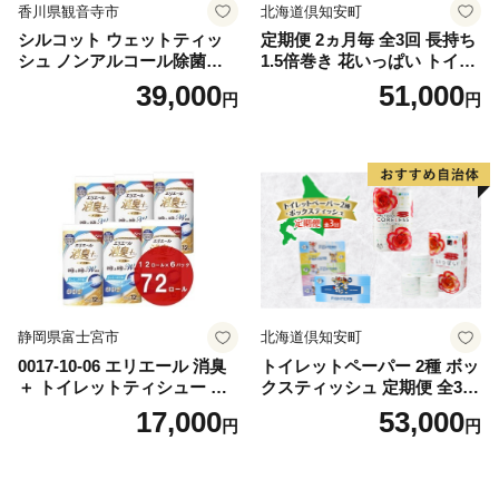
香川県観音寺市
北海道倶知安町
シルコット ウェットティッ
定期便 2ヵ月毎 全3回 長持ち
シュ ノンアルコール除菌詰
1.5倍巻き 花いっぱい トイレ
替（43枚×3P）×24袋 日用品
ットペーパー ダブル 45ｍ 計
39,000
51,000
円
円
おもちゃ 拭き取り 手拭き 外
72ロール 全18種 花柄 プリン
出時 お出かけ時 食事前 緑茶
ト ハーブ 香り付き 日本製 ま
カテキン配合
とめ買い 防災 常備品 ペーパ
ー 消耗品 備蓄 送料無料 北海
道 倶知安町 日用品
静岡県富士宮市
北海道倶知安町
0017-10-06 エリエール 消臭
トイレットペーパー 2種 ボッ
＋ トイレットティシュー し
クスティッシュ 定期便 全3
っかり香るフレッシュクリア
回 日本製 まとめ買い 防災
17,000
53,000
円
円
の香り ダブル 12ロール×6パ
常備品 日用雑貨 消耗品 生活
ック 72ロール 25m トイレ
必需品 大容量 備蓄 リサイク
ットペーパー パルプ100％ 消
ル ティッシュ ペーパー まと
臭 防臭 日用品 消耗品 備蓄
め買い 雑貨 倶知安町