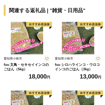
関連する返礼品 | "雑貨・日用品"
愛知県小牧市
愛知県小牧市
fuu 文鳥・セキセイインコの
fuu シロハラインコ・ウロコ
ごはん（5kg）
インコのごはん（3kg）
18,000
13,000
円
円