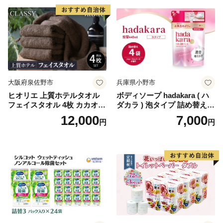
蓄 防災 エコ 消耗品 生活雑貨
生活用品 無香料 トイレット
ペーパー ダブル といれっと
ぺーぱー トイレ クレシア ト
イレットペーパー [BDBH002
-1]
大阪府泉佐野市
兵庫県小野市
ヒオリエ 上質ホテルタオル
ボディソープ hadakara ( ハ
フェイスタオル 4枚 カカオ
ダカラ ) 泡タイプ 詰め替え 4
【タオル 泉州タオル 吸水 普
40ml×4袋 ボディーソープ 泡
12,000
7,000
円
円
段使い 無地 シンプル 日用品
ボディソープ 泡 日用品 消耗
ふわふわ ふかふか 家族 たお
品 バス用品 大容量 いい 匂い
る 一人暮らし】
ボディ 保湿 LION ライオン
泡石鹸 石鹸 兵庫 兵庫県 小野
市