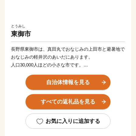
とうみし
東御市
長野県東御市は、真田丸でおなじみの上田市と避暑地で
おなじみの軽井沢のあいだにあります。
人口30,000人ほどの小さな市です。
南斜面で陽当たりがとてもよく、降水量もとても少ない
ので年間通じて住みやすいまちです。
自治体情報を見る
「とうみ」とも読めないし、ちょっと知名度が低いかも
すべての返礼品を見る
しれない。でもとにかく、良いまちなんです。
新幹線をつかえば、東京から90分。
お気に入りに追加する
上信越道自動車道東部湯の丸インターチェンジもあり、
車でも約2時間の距離。