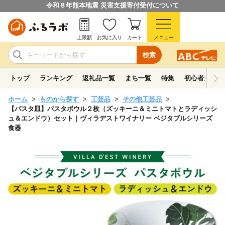
令和８年熊本地震 災害支援寄付受付について
上限額
お気に入り
カート
メニュー
検索
トップ
ランキング
返礼品一覧
まち一覧
特集
初心者ガイド
ホーム
ものから探す
工芸品
その他工芸品
【パスタ皿】パスタボウル２枚（ズッキーニ＆ミニトマトとラディッシ
ュ＆エンドウ）セット｜ヴィラデストワイナリー ベジタブルシリーズ
食器