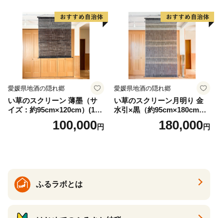
渾身の一作 作品 雑貨 工芸品
グッズ 愛知県 小牧市 お取り
寄せ 送料無料
愛媛県地酒の隠れ郷
愛媛県地酒の隠れ郷
い草のスクリーン 薄墨（サ
い草のスクリーン月明り 金
イズ：約95cm×120cm）(14
水引×黒（約95cm×180cm）
6)
(147)
100,000
180,000
円
円
ふるラボとは