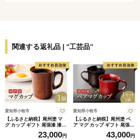
夏は花高原でのトレッキング、冬はパウダースノーでの
スキーが楽しめる「湯の丸高原」、
江戸時代の面影を残す宿場町「海野宿」など、穴場だけ
れど魅力的なスポットがたくさんあります。もちろん美
関連する返礼品 | "工芸品"
味しいものもたくさん！
皆さんのお越しをお待ちしております。
■□■……………………………………………………
返礼品等のお問い合わせはこちらへ
東御市ふるさと納税担当
愛知県小牧市
愛知県小牧市
TEL：050-1807-3266（平日10：00～17：00）
【ふるさと納税】尾州塗 マ
【ふるさと納税】尾州塗 ペ
※土日祝日、年末年始を除く
グ カップ ギフト 尾張漆 漆
ア マグ カップ ギフト 尾張漆
E-mail：tomi@sports-l-a.com
漆器 漆器工芸 工芸品 芸術性
漆 漆器 漆器工芸 工芸品 芸術
23,000
43,000
円
円
実用性 抗菌性 美味しく安全
性 実用性 抗菌性 美味しく安
……………………………………………………■□■