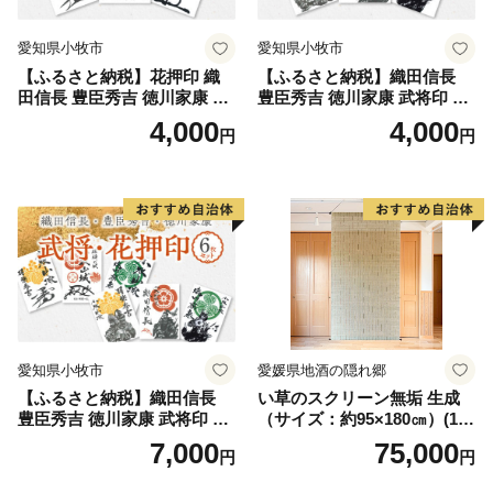
愛知県小牧市
愛知県小牧市
【ふるさと納税】花押印 織
【ふるさと納税】織田信長
田信長 豊臣秀吉 徳川家康 3
豊臣秀吉 徳川家康 武将印 3
枚 セット 戦国 武将 小牧山城
枚 セット イラスト 戦国 武将
4,000
4,000
円
円
墨絵 龍画師 書道アーティス
小牧山城 墨絵 龍画師 書道ア
ト 池谷公智 渾身の一作 作品
ーティスト 池谷公智 渾身の
雑貨 工芸品 グッズ 愛知県 小
一作 作品 雑貨 工芸品 グッズ
牧市 お取り寄せ 送料無料
愛知県 小牧市 お取り寄せ 送
料無料
愛知県小牧市
愛媛県地酒の隠れ郷
【ふるさと納税】織田信長
い草のスクリーン無垢 生成
豊臣秀吉 徳川家康 武将印 花
（サイズ：約95×180㎝）(14
押印 6枚 セット イラスト 戦
3)
7,000
75,000
円
円
国 武将 小牧山城 墨絵 龍画師
書道アーティスト 池谷公智