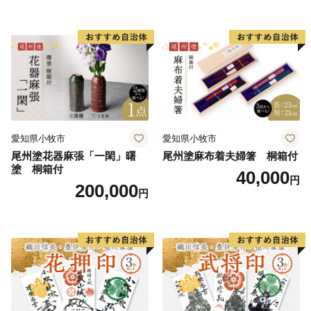
な食事 手作り 贈答用 くつろ
全な食事 手作り 贈答用 くつ
ぎ おうち時間 プレゼント 抗
ろぎ おうち時間 プレゼント
ウイルス効果 お取り寄せ 愛
抗ウイルス効果 お取り寄せ
知県 小牧市 送料無料
愛知県 小牧市 送料無料
愛知県小牧市
愛知県小牧市
尾州塗花器麻張「一閑」曙
尾州塗麻布着夫婦箸 桐箱付
塗 桐箱付
40,000
円
200,000
円